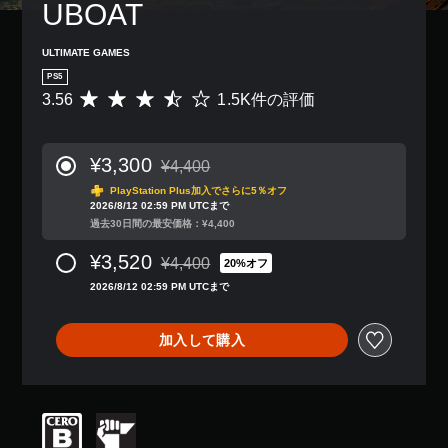
UBOAT
ULTIMATE GAMES
PS5
3.56
1.5K件の評価
評
価
数
は
¥3,300
¥4,400
1
通常価格¥4,400より値引き
.
PlayStation Plus加入でさらに5％オフ
2026/8/12 02:59 PM UTCまで
5
過去30日間の最安価格：¥4,400
K
、
¥3,520
¥4,400
平
20%オフ
通常価格¥4,400より値引き
均
2026/8/12 02:59 PM UTCまで
評
価
は
加入して購入
5
段
階
中
の
3