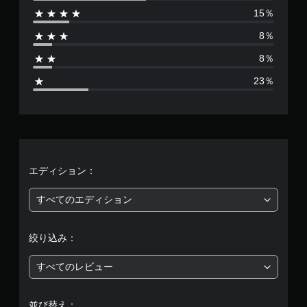
15％
は
8％
1
8％
5
23％
1
9
、
平
エディション：
均
すべてのエディション
評
絞り込み：
価
すべてのレビュー
は
5
並び替え：