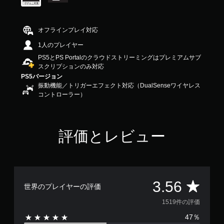
.
5
6
オフラインプレイ対応
で
す
1人のプレイヤー
PS5とPS Portalのクラウドストリーミングはプレミアムサブ
スクリプションのみ対応
PS5バージョン
振動機能／トリガーエフェクト対応（DualSenseワイヤレス
コントローラー）
評価とレビュー
評
3.56
世界のプレイヤーの評価
価
1519件の評価
47％
数