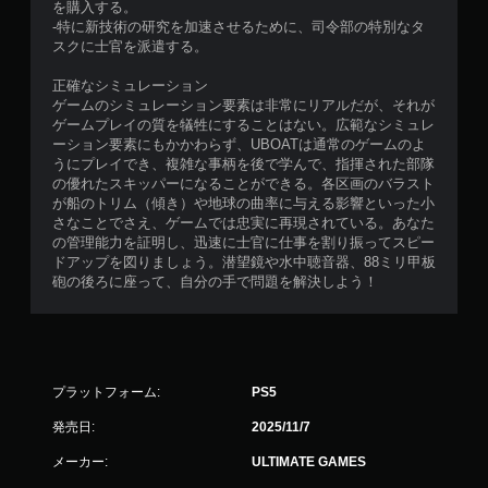
を購入する。
-特に新技術の研究を加速させるために、司令部の特別なタ
スクに士官を派遣する。
正確なシミュレーション
ゲームのシミュレーション要素は非常にリアルだが、それが
ゲームプレイの質を犠牲にすることはない。広範なシミュレ
ーション要素にもかかわらず、UBOATは通常のゲームのよ
うにプレイでき、複雑な事柄を後で学んで、指揮された部隊
の優れたスキッパーになることができる。各区画のバラスト
が船のトリム（傾き）や地球の曲率に与える影響といった小
さなことでさえ、ゲームでは忠実に再現されている。あなた
の管理能力を証明し、迅速に士官に仕事を割り振ってスピー
ドアップを図りましょう。潜望鏡や水中聴音器、88ミリ甲板
砲の後ろに座って、自分の手で問題を解決しよう！
プラットフォーム:
PS5
発売日:
2025/11/7
メーカー:
ULTIMATE GAMES