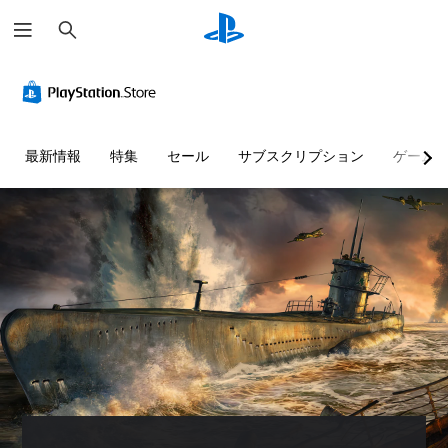
検
索
最新情報
特集
セール
サブスクリプション
ゲーム