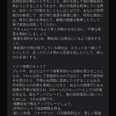
組員全員を救おうとすることも、誰かを残して他の乗組員を
救おうとすることもできます。船が大海原を航海している間
は、自分一人で行動することもしばしばです。あなたの管理
能力を駆使して、旅で得た資源を最適に使い、特別な場合に
は、味方に助けを求めたり、敵船の残骸を略奪したりして、
海で資源を回収してください。
-アキュムレーターをより長く作動させるために、不要な装
置を無効にしましょう。
-酸素を節約するため、乗組員には寝台にいるよう指示する
こと。
-乗組員の士気が低下している場合は、スカットを一緒にプ
レイしたり、近くのラジオ局から音楽を流したりして、彼ら
の心を強くする。
ドイツ海軍のキャリア
プレイ中、あなたはドイツ海軍本部から任務を受けることに
なる。それらは決して直線的なものではなく、途中で追加命
令を受けたり、予期せぬ問題に直面したりすることもある。
司令部からの任務を勇敢にこなすと、あなたの指揮下にある
部隊の予算が追加され、Uボートのスキッパーとしての評価
が高まる。船をアップグレードし、敵の技術進歩に追いつく
ためには、それが必要です。
-報酬資金で船をアップグレードしよう。
-評判ポイントで追加権限を得る。
-新しい魚雷、ソナーデコイ、CO2吸収剤など、新しい装備