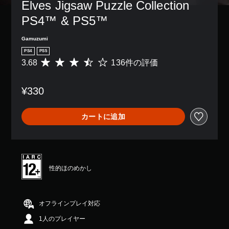
Elves Jigsaw Puzzle Collection 
PS4™ & PS5™
Gamuzumi
PS4
PS5
3.68
136件の評価
評
価
数
¥330
は
1
3
カートに追加
6
、
平
均
評
価
性的ほのめかし
は
5
段
階
オフラインプレイ対応
中
1人のプレイヤー
の
3