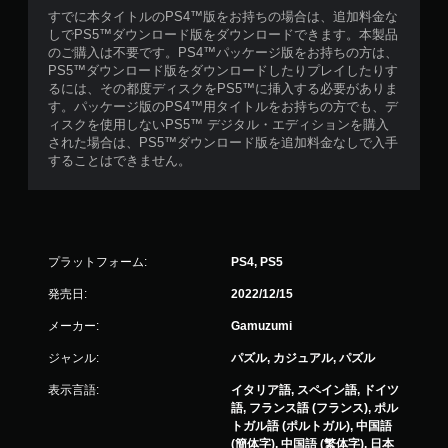
すでに本タイトルのPS4™版をお持ちの場合は、追加料金な
しでPS5™ダウンロード版をダウンロードできます。本製品
のご購入は不要です。PS4™パッケージ版をお持ちの方は、
PS5™ダウンロード版をダウンロードしたりプレイしたりす
るには、その都度ディスクをPS5™に挿入する必要がありま
す。パッケージ版のPS4™用タイトルをお持ちの方でも、デ
ィスクを使用しないPS5™ デジタル・エディションを購入
された場合は、PS5™ダウンロード版を追加料金なしで入手
することはできません。
プラットフォーム:
PS4, PS5
発売日:
2022/12/15
メーカー:
Gamuzumi
ジャンル:
パズル, カジュアル, パズル
表示言語:
イタリア語, スペイン語, ドイツ
語, フランス語 (フランス), ポル
トガル語 (ポルトガル), 中国語
(簡体字), 中国語 (繁体字), 日本