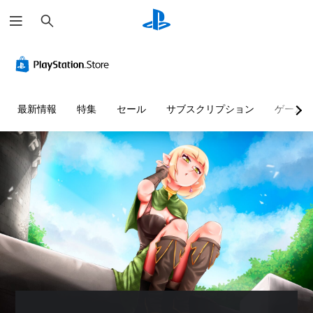
検
索
最新情報
特集
セール
サブスクリプション
ゲーム