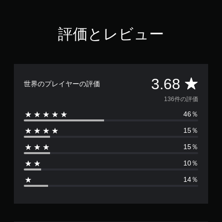
.
6
8
評価とレビュー
で
す
評
3.68
世界のプレイヤーの評価
価
136件の評価
46％
数
15％
は
15％
1
10％
3
14％
6
、