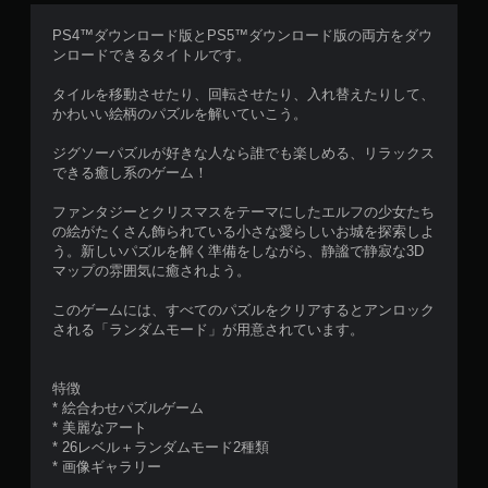
PS4™ダウンロード版とPS5™ダウンロード版の両方をダウ
ンロードできるタイトルです。
タイルを移動させたり、回転させたり、入れ替えたりして、
かわいい絵柄のパズルを解いていこう。
ジグソーパズルが好きな人なら誰でも楽しめる、リラックス
できる癒し系のゲーム！
ファンタジーとクリスマスをテーマにしたエルフの少女たち
の絵がたくさん飾られている小さな愛らしいお城を探索しよ
う。新しいパズルを解く準備をしながら、静謐で静寂な3D
マップの雰囲気に癒されよう。
このゲームには、すべてのパズルをクリアするとアンロック
される「ランダムモード」が用意されています。
特徴
* 絵合わせパズルゲーム
* 美麗なアート
* 26レベル＋ランダムモード2種類
* 画像ギャラリー