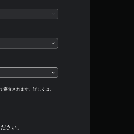
評
価
は
5
段
階
中
の
で審査されます。詳しくは、
4
.
2
ください。