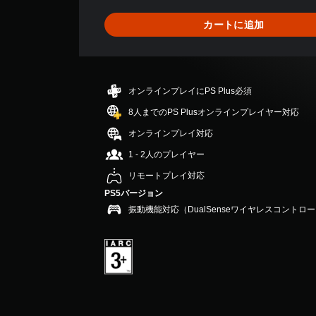
4
、
カートに追加
平
均
評
価
は
オンラインプレイにPS Plus必須
5
段
8人までのPS Plusオンラインプレイヤー対応
階
オンラインプレイ対応
中
の
1 - 2人のプレイヤー
4
リモートプレイ対応
.
2
PS5バージョン
5
振動機能対応（DualSenseワイヤレスコントロ
で
す