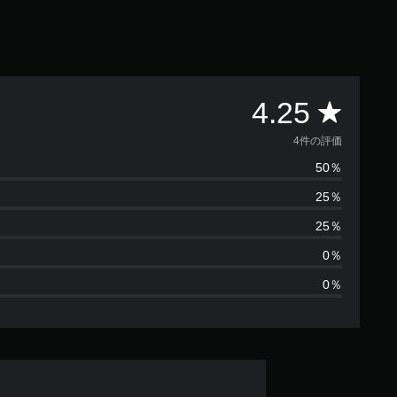
評
4.25
価
4件の評価
50％
数
25％
は
25％
4
0％
0％
、
平
均