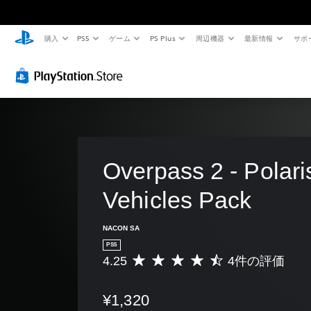
購入
PS5
ゲーム
PS Plus
周辺機器
最新情報
サポ
Overpass 2 - Polari
Vehicles Pack
NACON SA
PS5
4.25
4件の評価
評
価
数
¥1,320
は