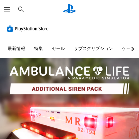
検
索
最新情報
特集
セール
サブスクリプション
ゲーム