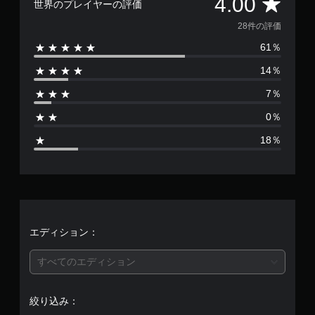
評
4.00
世界のプレイヤーの評価
価
28件の評価
61％
数
14％
は
7％
2
0％
8
18％
、
平
均
評
エディション：
価
すべてのエディション
は
絞り込み：
5