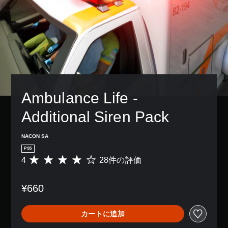
Ambulance Life - 
Additional Siren Pack
NACON SA
PS5
4
28件の評価
評
価
数
¥660
は
2
8
カートに追加
、
平