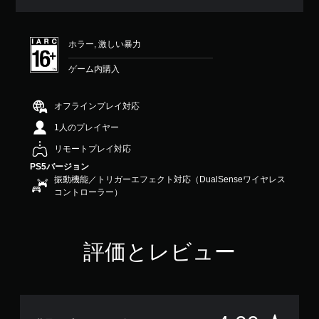
均
評
価
ホラー, 激しい暴力
は
5
ゲーム内購入
段
階
中
オフラインプレイ対応
の
4
1人のプレイヤー
で
リモートプレイ対応
す
PS5バージョン
振動機能／トリガーエフェクト対応（DualSenseワイヤレス
コントローラー）
評価とレビュー