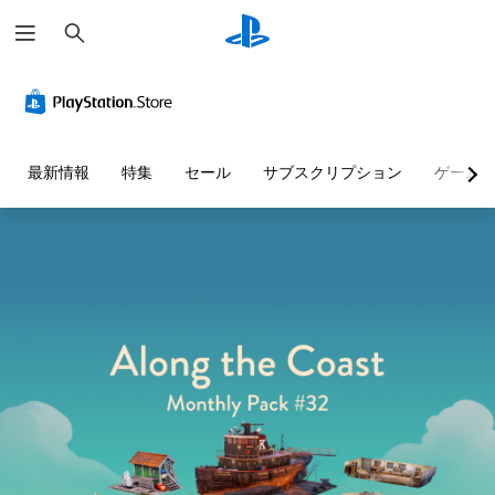
検
索
最新情報
特集
セール
サブスクリプション
ゲーム