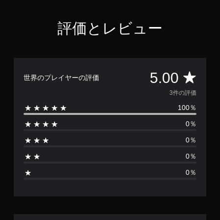
評価とレビュー
評
5.00
世界のプレイヤーの評価
価
3件の評価
100％
数
0％
は
0％
3
0％
、
0％
平
均