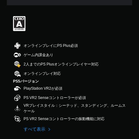
評
価
は
5
段
階
中
の
オンラインプレイにPS Plus必須
5
で
ゲーム内課金あり
す
2人までのPS Plusオンラインプレイヤー対応
オンラインプレイ対応
PS5バージョン
PlayStation VR2が必須
PS VR2 Senseコントローラーが必須
VRプレイスタイル：シーテッド、スタンディング、ルームス
ケール
PS VR2 Senseコントローラーの振動機能に対応
すべて表示