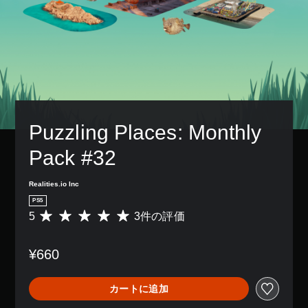
Puzzling Places: Monthly 
Pack #32
Realities.io Inc
PS5
5
3件の評価
評
価
数
¥660
は
3
、
カートに追加
平
均