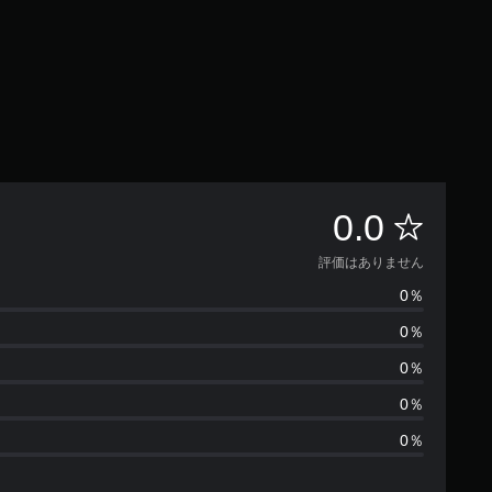
評
0.0
価
評価はありません
0％
は
0％
あ
0％
り
0％
0％
ま