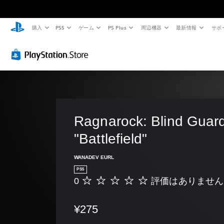
購入
PS5
ゲーム
PS Plus
周辺機器
最新情報
サポ
Ragnarock: Blind Guard
"Battlefield"
WANADEV EURL
PS5
0
評価はありません
評
価
は
¥275
あ
り