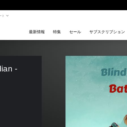
ート
最新情報
特集
セール
サブスクリプション
ian - 