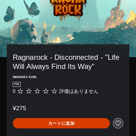
Ragnarock - Disconnected - "Life 
Will Always Find Its Way"
WANADEV EURL
PS5
0
評価はありません
評
価
は
¥275
あ
り
ま
カートに追加
せ
ん