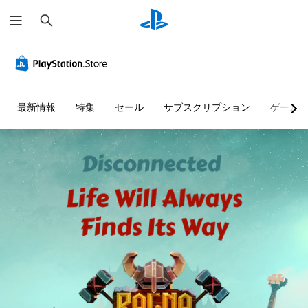
検
索
最新情報
特集
セール
サブスクリプション
ゲーム