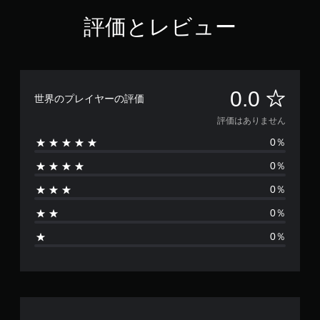
評価とレビュー
評
0.0
世界のプレイヤーの評価
価
評価はありません
0％
は
0％
あ
0％
り
0％
ま
0％
せ
ん