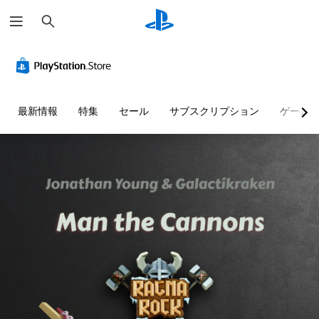
検
索
最新情報
特集
セール
サブスクリプション
ゲーム