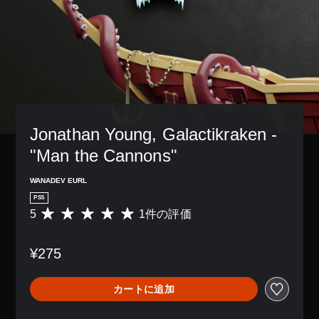
Jonathan Young, Galactikraken - 
"Man the Cannons"
WANADEV EURL
PS5
5
1件の評価
評
価
数
¥275
は
1
、
カートに追加
平
均
評