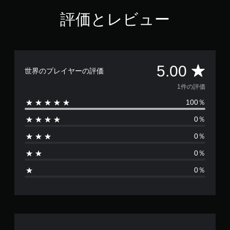
評価とレビュー
評
5.00
世界のプレイヤーの評価
価
1件の評価
100％
数
0％
は
0％
1
0％
、
0％
平
均
評