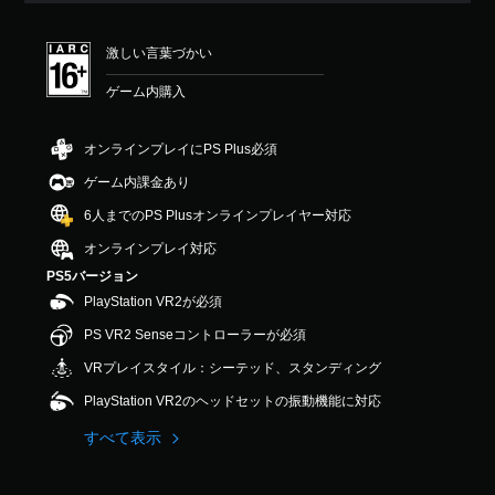
価
は
激しい言葉づかい
5
段
ゲーム内購入
階
中
の
オンラインプレイにPS Plus必須
5
で
ゲーム内課金あり
す
6人までのPS Plusオンラインプレイヤー対応
オンラインプレイ対応
PS5バージョン
PlayStation VR2が必須
PS VR2 Senseコントローラーが必須
VRプレイスタイル：シーテッド、スタンディング
PlayStation VR2のヘッドセットの振動機能に対応
すべて表示