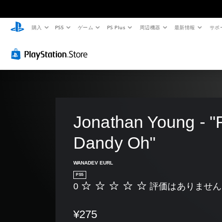
購入
PS5
ゲーム
PS Plus
周辺機器
最新情報
サポ
Jonathan Young - "
Dandy Oh"
WANADEV EURL
PS5
0
評価はありません
評
価
は
¥275
あ