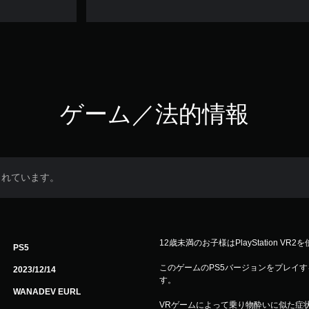
ゲーム／法的情報
まれています。
12歳未満のお子様はPlayStation V
PS5
このゲームのPS5バージョンをプレイするには
2023/12/14
す。
WANADEV EURL
VRゲームによって乗り物酔いに似た症