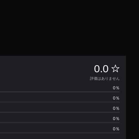
評
0.0
価
評価はありません
0％
は
0％
あ
0％
り
0％
0％
ま