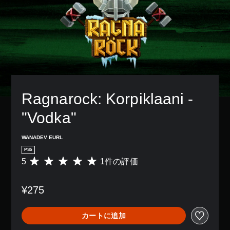
Ragnarock: Korpiklaani - 
"Vodka"
WANADEV EURL
PS5
5
1件の評価
評
価
数
¥275
は
1
、
カートに追加
平
均