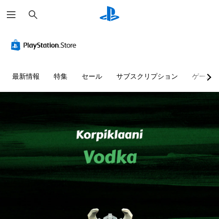
検
索
最新情報
特集
セール
サブスクリプション
ゲーム