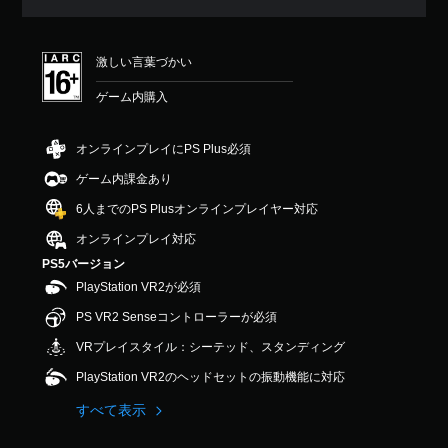
評
価
は
激しい言葉づかい
5
段
ゲーム内購入
階
中
の
オンラインプレイにPS Plus必須
5
で
ゲーム内課金あり
す
6人までのPS Plusオンラインプレイヤー対応
オンラインプレイ対応
PS5バージョン
PlayStation VR2が必須
PS VR2 Senseコントローラーが必須
VRプレイスタイル：シーテッド、スタンディング
PlayStation VR2のヘッドセットの振動機能に対応
すべて表示