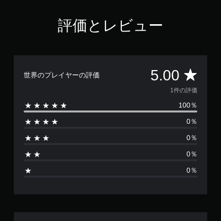
評価とレビュー
評
5.00
世界のプレイヤーの評価
価
1件の評価
100％
数
0％
は
0％
1
0％
、
0％
平
均
評