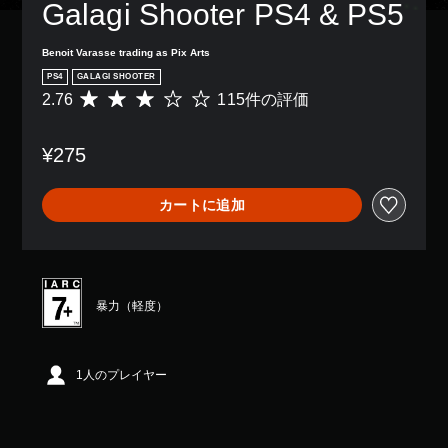
Galagi Shooter PS4 & PS5
Benoit Varasse trading as Pix Arts
PS4
GALAGI SHOOTER
2.76
115件の評価
評
価
数
¥275
は
1
1
カートに追加
5
、
平
均
評
価
暴力（軽度）
は
5
段
階
1人のプレイヤー
中
の
2
.