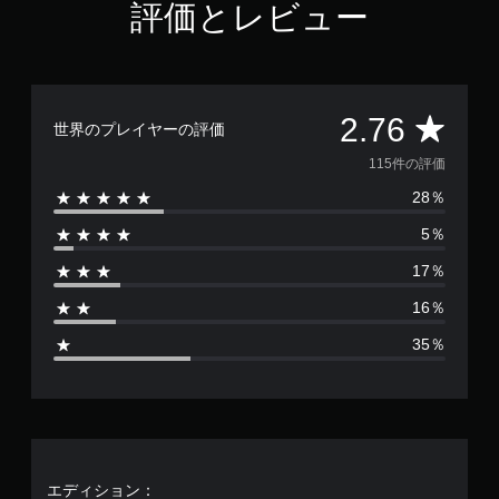
評価とレビュー
7
6
で
す
評
2.76
世界のプレイヤーの評価
価
115件の評価
28％
数
5％
は
17％
1
16％
1
35％
5
、
平
均
エディション：