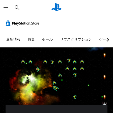
検
索
最新情報
特集
セール
サブスクリプション
ゲーム