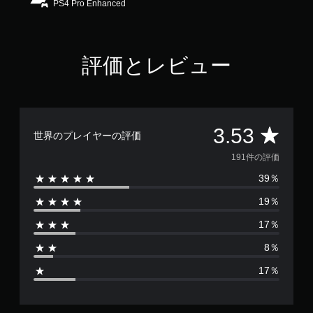
PS4 Pro Enhanced
5
3
で
す
評価とレビュー
評
3.53
世界のプレイヤーの評価
価
191件の評価
39％
数
19％
は
17％
1
8％
9
17％
1