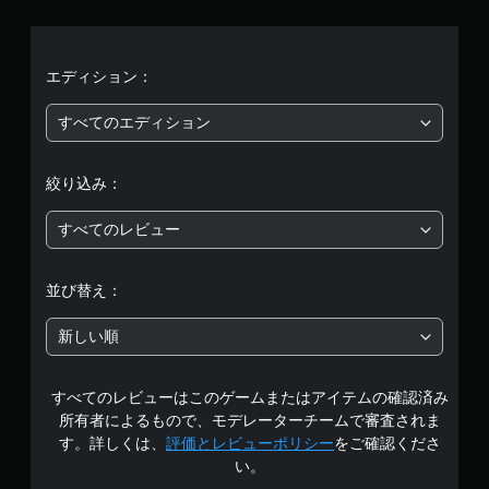
、
平
均
エディション：
評
すべてのエディション
価
絞り込み：
は
すべてのレビュー
5
段
並び替え：
階
新しい順
中
すべてのレビューはこのゲームまたはアイテムの確認済み
の
所有者によるもので、モデレーターチームで審査されま
3
す。詳しくは、
評価とレビューポリシー
をご確認くださ
い。
.