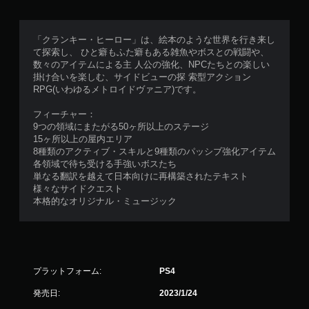
「クランキー・ヒーロー」は、絵本のような世界を行き来し
て探索し、 ひと癖もふた癖もある雑魚やボスとの戦闘や、
数々のアイテムによる主 人公の強化、NPCたちとの楽しい
掛け合いを楽しむ、サイドビューの探 索型アクション
RPG(いわゆるメトロイドヴァニア)です。
フィーチャー：
9つの領域にまたがる50ヶ所以上のステージ
15ヶ所以上の屋内エリア
8種類のアクティブ・スキルと9種類のパッシブ強化アイテム
各領域で待ち受ける手強いボスたち
単なる翻訳を越えて日本向けに再構築されたテキスト
様々なサイドクエスト
本格的なオリジナル・ミュージック
プラットフォーム:
PS4
発売日:
2023/1/24