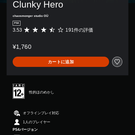
Clunky Hero
chaosmonger studio OÜ
PS4
3.53
191件の評価
評
価
数
¥1,760
は
1
9
カートに追加
1
、
平
均
評
価
性的ほのめかし
は
5
段
階
オフラインプレイ対応
中
1人のプレイヤー
の
3
PS4バージョン
.