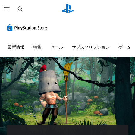
検
索
最新情報
特集
セール
サブスクリプション
ゲーム