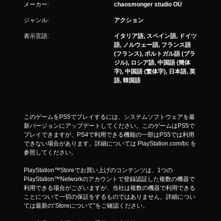
メーカー:
chaosmonger studio OÜ
ジャンル:
アクション
表示言語:
イタリア語, スペイン語, ドイツ
語, ノルウェー語, フランス語
(フランス), ポルトガル語 (ブラ
ジル), ロシア語, 中国語 (簡体
字), 中国語 (繁体字), 日本語, 英
語, 韓国語
このゲームをPS5でプレイするには、システムソフトウェアを最
新バージョンにアップデートしてください。このゲームはPS5で
プレイできますが、PS4で利用できる機能の一部はPS5では利用
できない場合があります。詳細については PlayStation.com/bc を
参照してください。
PlayStation™Storeでお買い上げのコンテンツは、1つの
PlayStation™Networkのアカウントで登録認証した複数の機器で
利用できる場合がございますが、当社は複数の機器で利用できる
ことについて一切の保証をするものではありません。詳細につい
ては最新の“Storeについて”をご確認ください。