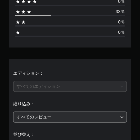
0％
は
33％
3
0％
、
0％
平
均
評
価
エディション：
は
すべてのエディション
5
絞り込み：
段
すべてのレビュー
階
中
並び替え：