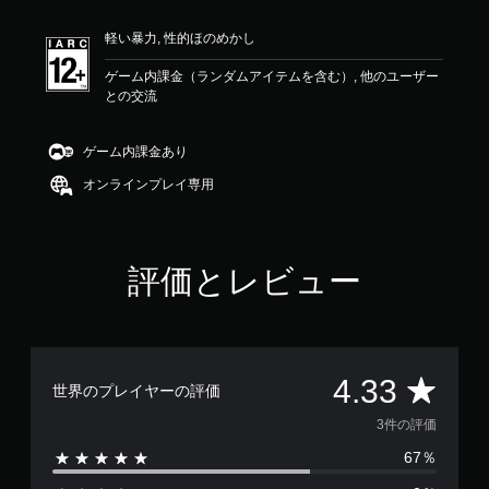
価
は
軽い暴力, 性的ほのめかし
5
段
ゲーム内課金（ランダムアイテムを含む）, 他のユーザー
階
との交流
中
の
4
ゲーム内課金あり
.
3
オンラインプレイ専用
3
で
す
評価とレビュー
評
4.33
世界のプレイヤーの評価
価
3件の評価
67％
数