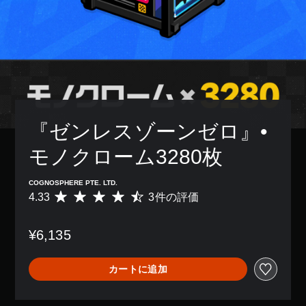
『ゼンレスゾーンゼロ』• 
モノクローム3280枚
COGNOSPHERE PTE. LTD.
4.33
3件の評価
評
価
数
¥6,135
は
3
、
カートに追加
平
均
評