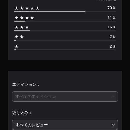
価
70％
数
11％
は
16％
3
2％
6
2％
4
、
平
均
エディション：
評
すべてのエディション
価
絞り込み：
は
すべてのレビュー
5