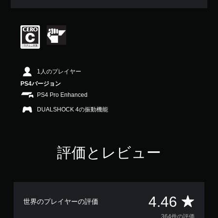
平
均
評
価
は
5
段
階
1人のプレイヤー
中
PS4バージョン
の
4
PS4 Pro Enhanced
.
DUALSHOCK 4の振動機能
4
6
で
す
評価とレビュー
評
4.46
世界のプレイヤーの評価
364件の評価