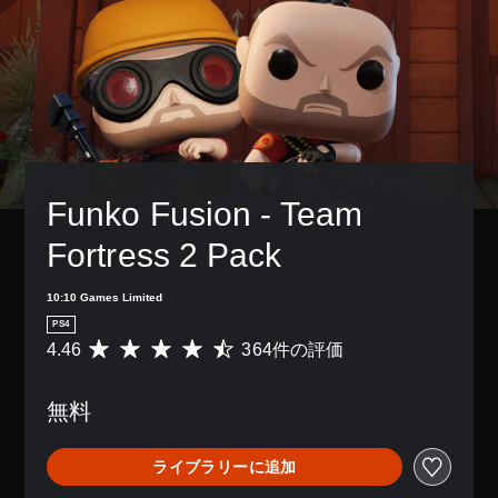
Funko Fusion - Team 
Fortress 2 Pack
10:10 Games Limited
PS4
4.46
364件の評価
評
価
数
無料
は
3
6
ライブラリーに追加
4
、