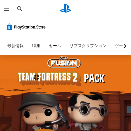
検
索
最新情報
特集
セール
サブスクリプション
ゲーム