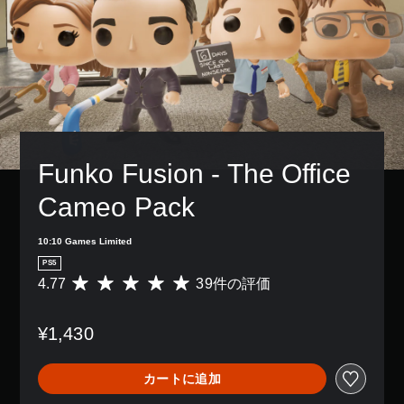
レ
の
き
パ
示
イ
み
ま
ー
の
ア
字
す
ト
文
ウ
幕
。
の
字
ト
が
再
を
を
表
生
読
使
示
中
み
っ
さ
に
や
た
れ
、
す
り
ま
ゲ
く
、
Funko Fusion - The Office 
す
ー
表
ボ
。
ム
示
タ
Cameo Pack
を
で
ン
一
き
大
配
時
ま
き
10:10 Games Limited
置
停
す
な
を
PS5
止
。
字
編
4.77
39件の評価
で
評
集
幕
き
価
し
大
ま
数
字
て
き
¥1,430
す
は
幕
、
な
。
3
の
操
（
9
文
フ
作
カートに追加
オ
、
字
ォ
方
フ
平
ン