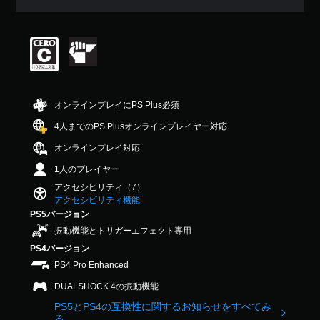
メ
法
ラ
均
ト
ニ
を
イ
評
サ
ュ
変
ン
価
イ
ー
更
プ
は
ズ
や
で
レ
5
を
ス
き
イ
段
大
テ
ま
の
階
き
ー
す
み
中
く
オンラインプレイにPS Plus必須
タ
。
）
の
し
ス
4
て
4人までのPS Plusオンラインプレイヤー対応
表
.
読
示
オンラインプレイ対応
7
み
の
7
や
1人のプレイヤー
文
で
す
字
アクセシビリティ（7）
す
く
サ
アクセシビリティ機能
し
イ
PS5バージョン
ま
ズ
す
振動機能とトリガーエフェクト専用
を
。
大
PS4バージョン
き
PS4 Pro Enhanced
く
し
DUALSHOCK 4の振動機能
て
PS5とPS4の互換性に関するお知らせをすべてみ
読
る