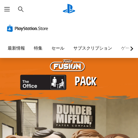
検
索
判
音
字
ボ
ゲ
読
量
幕
タ
ー
し
コ
（
ン
ム
や
ン
基
割
の
す
ト
本
り
一
最新情報
特集
セール
サブスクリプション
ゲーム
い
ロ
）
当
時
テ
ー
て
停
主
キ
ル
の
止
要
ス
変
な
個
ゲ
ト
ス
更
々
ー
ト
（
の
ム
メ
ー
音
基
の
ニ
リ
量
プ
本
ュ
ー
を
レ
ー
）
と
下
イ
や
プ
キ
げ
中
ス
リ
ャ
た
や
テ
セ
ラ
り
ム
ー
ッ
ク
消
ー
タ
ト
タ
音
ビ
ス
の
ー
で
ー
表