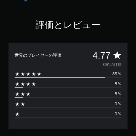
み
や
す
く
評価とレビュー
表
示
で
き
ま
す
評
4.77
世界のプレイヤーの評価
。
価
39件の評価
85％
数
8％
は
8％
3
0％
9
0％
、
平