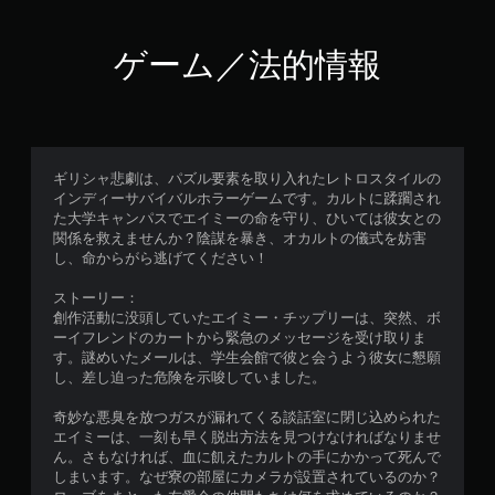
ゲーム／法的情報
ギリシャ悲劇は、パズル要素を取り入れたレトロスタイルの
インディーサバイバルホラーゲームです。カルトに蹂躙され
た大学キャンパスでエイミーの命を守り、ひいては彼女との
関係を救えませんか？陰謀を暴き、オカルトの儀式を妨害
し、命からがら逃げてください！
ストーリー：
創作活動に没頭していたエイミー・チップリーは、突然、ボ
ーイフレンドのカートから緊急のメッセージを受け取りま
す。謎めいたメールは、学生会館で彼と会うよう彼女に懇願
し、差し迫った危険を示唆していました。
奇妙な悪臭を放つガスが漏れてくる談話室に閉じ込められた
エイミーは、一刻も早く脱出方法を見つけなければなりませ
ん。さもなければ、血に飢えたカルトの手にかかって死んで
しまいます。なぜ寮の部屋にカメラが設置されているのか？