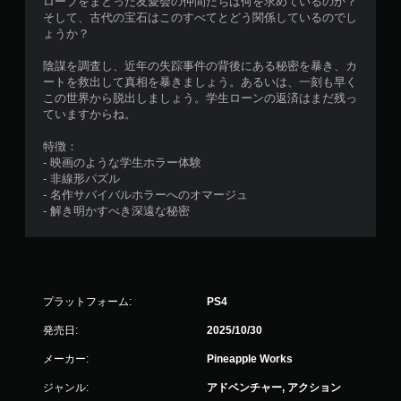
ローブをまとった友愛会の仲間たちは何を求めているのか？
そして、古代の宝石はこのすべてとどう関係しているのでし
ょうか？
陰謀を調査し、近年の失踪事件の背後にある秘密を暴き、カ
ートを救出して真相を暴きましょう。あるいは、一刻も早く
この世界から脱出しましょう。学生ローンの返済はまだ残っ
ていますからね。
特徴：
- 映画のような学生ホラー体験
- 非線形パズル
- 名作サバイバルホラーへのオマージュ
- 解き明かすべき深遠な秘密
プラットフォーム:
PS4
発売日:
2025/10/30
メーカー:
Pineapple Works
ジャンル:
アドベンチャー, アクション