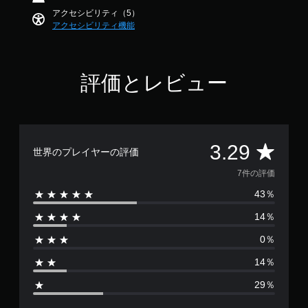
ラ
2
アクセシビリティ（5）
イ
9
アクセシビリティ機能
ン
で
プ
す
レ
イ
評価とレビュー
の
み
）
手
評
3.29
動
世界のプレイヤーの評価
セ
価
7件の評価
ー
ブ
43％
数
自
14％
は
分
の
0％
7
好
き
14％
、
な
29％
タ
イ
平