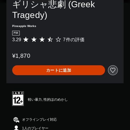
感
の
ギリシャ悲劇 (Greek 
き
パ
度
み
ま
ー
を
字
Tragedy)
す
ト
い
幕
。
の
く
が
再
Pineapple Works
つ
表
生
か
示
中
PS4
の
さ
に
3.29
7件の評価
評
オ
れ
、
価
プ
ま
ゲ
数
シ
す
ー
¥1,870
は
ョ
。
ム
7
ン
を
、
か
カートに追加
一
平
ら
時
均
選
停
評
べ
止
価
ま
で
は
す
き
5
軽い暴力, 性的ほのめかし
。
ま
段
す
階
。
中
（
の
オフラインプレイ対応
オ
3
フ
1人のプレイヤー
.