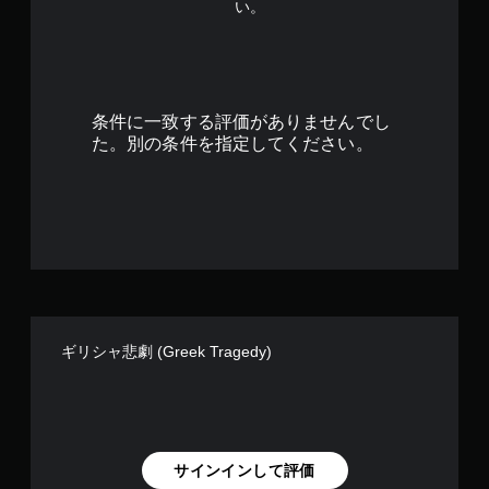
ろ
い。
9
か
ら
で
ゲ
ー
す
ム
条件に一致する評価がありませんでし
を
再
た。別の条件を指定してください。
開
で
き
ま
す
。
ギリシャ悲劇 (Greek Tragedy)
サインインして評価