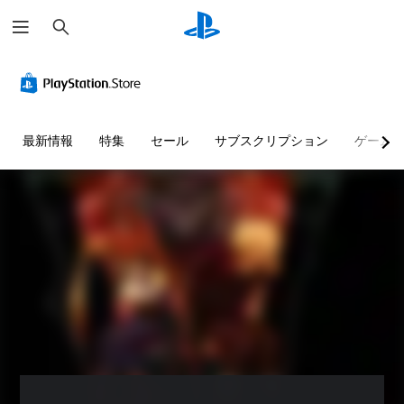
検
索
音
字
ス
ゲ
量
幕
テ
ー
コ
（
ィ
ム
ン
基
ッ
の
ト
本
ク
一
最新情報
特集
セール
サブスクリプション
ゲーム
ロ
）
の
時
ー
感
停
主
ル
度
止
要
調
な
個
ゲ
ス
整
々
ー
ト
（
の
ム
ー
音
基
の
リ
量
プ
本
ー
を
レ
）
と
下
イ
ス
キ
げ
中
テ
ャ
た
や
ィ
ラ
り
ム
ッ
ク
消
ー
ク
タ
音
ビ
の
ー
で
ー