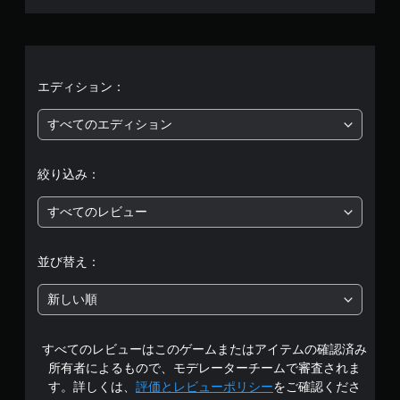
ミ
ン
均
グ
で
評
ゲ
ー
価
エディション：
ム
を
は
すべてのエディション
セ
ー
5
ブ
絞り込み：
し
段
て
中
すべてのレビュー
階
断
で
中
き
並び替え：
、
の
セ
新しい順
ー
3
ブ
し
すべてのレビューはこのゲームまたはアイテムの確認済み
.
た
所有者によるもので、モデレーターチームで審査されま
と
2
す。詳しくは、
評価とレビューポリシー
をご確認くださ
こ