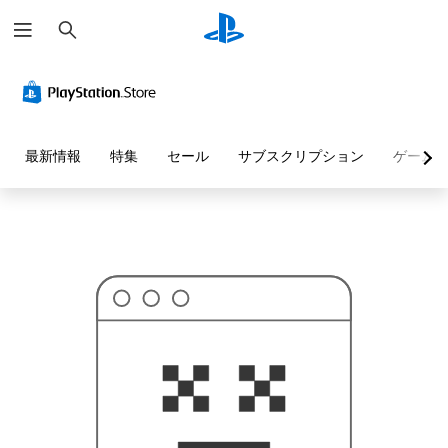
検
お
索
探
し
の
ペ
ー
ジ
は
見
最新情報
特集
セール
サブスクリプション
ゲーム
つ
か
り
ま
せ
ん
で
し
た
。