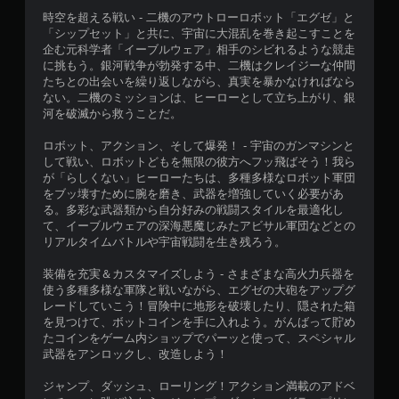
時空を超える戦い - 二機のアウトローロボット「エグゼ」と
「シップセット」と共に、宇宙に大混乱を巻き起こすことを
企む元科学者「イーブルウェア」相手のシビれるような競走
に挑もう。銀河戦争が勃発する中、二機はクレイジーな仲間
たちとの出会いを繰り返しながら、真実を暴かなければなら
ない。二機のミッションは、ヒーローとして立ち上がり、銀
河を破滅から救うことだ。
ロボット、アクション、そして爆発！ - 宇宙のガンマシンと
して戦い、ロボットどもを無限の彼方へフッ飛ばそう！我ら
が「らしくない」ヒーローたちは、多種多様なロボット軍団
をブッ壊すために腕を磨き、武器を増強していく必要があ
る。多彩な武器類から自分好みの戦闘スタイルを最適化し
て、イーブルウェアの深海悪魔じみたアビサル軍団などとの
リアルタイムバトルや宇宙戦闘を生き残ろう。
装備を充実＆カスタマイズしよう - さまざまな高火力兵器を
使う多種多様な軍隊と戦いながら、エグゼの大砲をアップグ
レードしていこう！冒険中に地形を破壊したり、隠された箱
を見つけて、ボットコインを手に入れよう。がんばって貯め
たコインをゲーム内ショップでパーッと使って、スペシャル
武器をアンロックし、改造しよう！
ジャンプ、ダッシュ、ローリング！アクション満載のアドベ