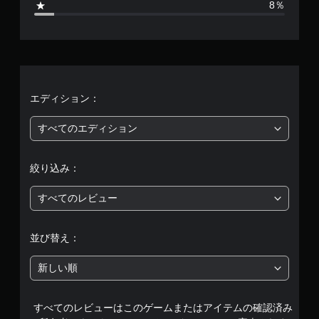
8％
2
、
平
均
エディション：
評
すべてのエディション
価
絞り込み：
は
すべてのレビュー
5
段
並び替え：
階
新しい順
中
すべてのレビューはこのゲームまたはアイテムの確認済み
の