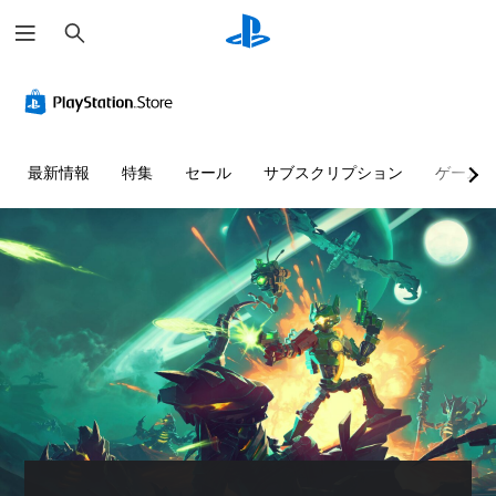
検
索
最新情報
特集
セール
サブスクリプション
ゲーム