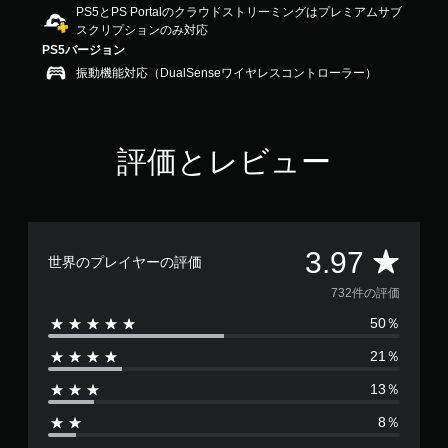
PS5とPS Portalのクラウドストリーミングはプレミアムサブ
9
スクリプションのみ対応
7
で
PS5バージョン
す
振動機能対応（DualSenseワイヤレスコントローラー）
評価とレビュー
評
3.97
世界のプレイヤーの評価
価
732件の評価
50％
数
21％
は
13％
7
8％
3