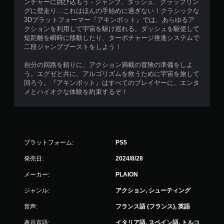
ンチャーに跳び込もう - ジャンプ、ダッシュ、グラップリン
グに壁走り…これはほんの手始めに過ぎない！クラシックな
3Dプラットフォーマー『アキンボット』では、あらゆるア
クションを利用して宇宙を駆け巡れる。ダッシュを駆使して
短距離を瞬時に移動したり、ターボチャージ推進システムで
二段ジャンプブーストをしよう！
自分の回路を頼りに、アクション満載の冒険の準備をしよ
う。エグゼと共に、アルゴリズムを救うために宇宙を旅して
回ろう。『アキンボット』はすべてのプレイヤーに、エンタ
メとハイオクな体験を約束するぞ！
プラットフォーム:
PS5
発売日:
2024/8/28
メーカー:
PLAION
ジャンル:
アクション, シューティング
音声:
フランス語 (フランス), 英語
表示言語:
イタリア語, スペイン語, トルコ