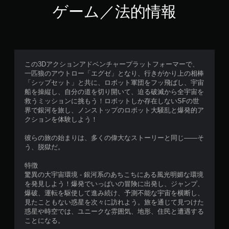
ゲーム／法的情報
この3Dアクションアドベンチャープラットフォーマーで、
一匹狼のアウトロー「エグゼ」となり、行きがかり上の相棒
「シップセット」と共に、ロボット軍団をフッ飛ばし、宇宙
船を操縦し、自分の道を切り開いて、迫る破滅から全宇宙を
救うミッションに挑もう！ロボットしか存在しないSFの世
界で銀河を旅し、ノンストップのロボット大騒乱と爆発的ア
クションを体験しよう！
彼らの旅の始まりは、多くの偉大なストーリーと同じ――そ
う、脱獄だ。
特徴
驚異の大宇宙環境 - 銀河系のあちこちにある風光明媚な環境
を発見しよう！爆発でいっぱいの冒険に出発し、ジャンプ、
爆破、運転を駆使して進み続け、予測不能な宇宙を横断し、
見たこともない惑星を次々に訪れよう。旅を通じて見つけた
惑星や時空では、ユニークな雰囲気、地形、住民と遭遇する
ことになる。