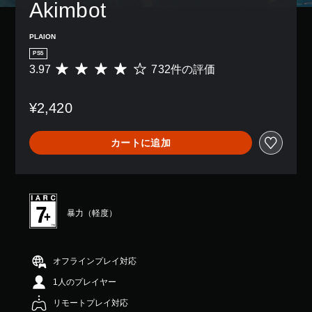
Akimbot
PLAION
PS5
3.97
732件の評価
評
価
数
¥2,420
は
7
3
カートに追加
2
、
平
均
評
価
暴力（軽度）
は
5
段
階
オフラインプレイ対応
中
1人のプレイヤー
の
3
リモートプレイ対応
.