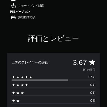
6
リモートプレイ対応
7
PS5バージョン
で
す
振動機能必須
評価とレビュー
評
3.67
世界のプレイヤーの評価
価
3件の評価
67％
数
0％
は
0％
3
0％
、