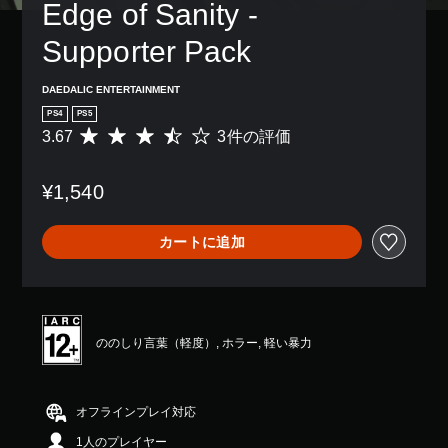
Edge of Sanity - 
Supporter Pack
DAEDALIC ENTERTAINMENT
PS4
PS5
3.67
3件の評価
評
価
数
¥1,540
は
3
、
カートに追加
平
均
評
価
は
5
ののしり言葉（軽度）, ホラー, 軽い暴力
段
階
中
の
オフラインプレイ対応
3
1人のプレイヤー
.