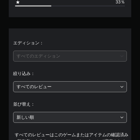
33％
平
均
評
価
エディション：
は
すべてのエディション
5
絞り込み：
段
すべてのレビュー
階
中
並び替え：
の
新しい順
3
すべてのレビューはこのゲームまたはアイテムの確認済み
.