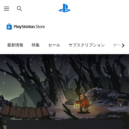
検
索
最新情報
特集
セール
サブスクリプション
ゲーム