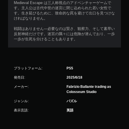
Medieval Escape は三人称視点のアドベンチャーゲームで
す。主人公は古代中世の迷宮に閉じ込められた若い女性で
す。生き延びるために、致命的な罠を避けて出口を見つけな
ければなりません。
戦闘はありません—必要なのは賢さ、観察力、そして素早い
反射神経だけです。迷宮の隅々には危険が潜んでおり、一歩
一歩が生死を分けることもあります。
プラットフォーム:
PS5
発売日:
2025/6/18
メーカー:
Fabrizio Ballante trading as
Colosseum Studio
ジャンル:
パズル
表示言語:
英語