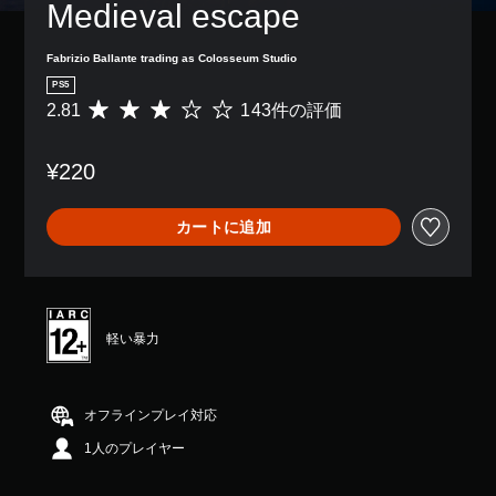
Medieval escape
Fabrizio Ballante trading as Colosseum Studio
PS5
2.81
143件の評価
評
価
数
¥220
は
1
4
カートに追加
3
、
平
均
評
価
軽い暴力
は
5
段
階
オフラインプレイ対応
中
1人のプレイヤー
の
2
.