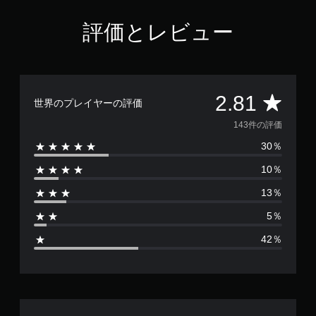
8
1
評価とレビュー
で
す
評
2.81
世界のプレイヤーの評価
価
143件の評価
30％
数
10％
は
13％
1
5％
4
42％
3
、
平