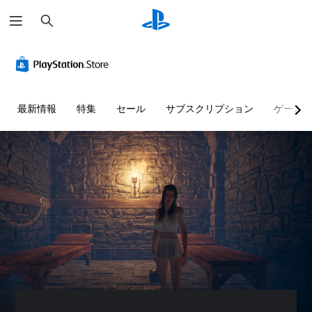
検
索
最新情報
特集
セール
サブスクリプション
ゲーム