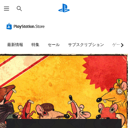
検
索
音
モ
ゲ
量
ー
ー
コ
シ
ム
ン
ョ
の
ト
ン
一
最新情報
特集
セール
サブスクリプション
ゲーム
ロ
コ
時
ー
ン
停
ル
ト
止
ロ
個
ゲ
ー
々
ー
ル
の
ム
音
な
の
量
プ
し
を
レ
で
下
イ
プ
げ
中
レ
た
や
イ
り
ム
可
消
ー
能
音
ビ
で
ー
モ