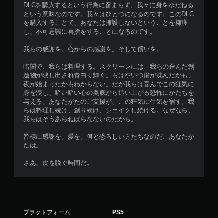
DLCを購入するという行為に留まらず、我々に身をゆだねる
という意味なのです。我々はひとつになるのです。このDLC
を購入することで、あなたは擁護しないということを擁護
し、不可思議に喜捨をすることになるのです。
我らの感謝を。心からの感謝を。そして償いを。
暗闇で、我らは料理する。スクリーンには、我らの歪んだ創
造物が映し出され青白く輝く。もはやいつ陽が沈んだかも、
夜が始まったかもわからない。だが我らは喜んでこの狂気に
身を浸し、暗い暗い心の奥底から這い上がる恐怖にかたちを
与える。あなたがたのご支援が、この狂気に生気を宿す。我
らは料理し続け、創り続け、シェイクし続ける。なぜなら、
我らはそうあらねばらなないのだから。
皆様に感謝を。愛を。何と恐ろしい方たちなのだ、あなたが
たは。
さあ、皮を脱ぐ時間だ。
プラットフォーム:
PS5