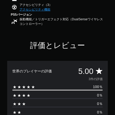
ラ
す
す
アクセシビリティ（3）
イ
。
アクセシビリティ機能
ン
PS5バージョン
プ
振動機能／トリガーエフェクト対応（DualSenseワイヤレス
レ
コントローラー）
イ
の
み
）
評価とレビュー
評
5.00
世界のプレイヤーの評価
価
3件の評価
100％
数
0％
は
0％
3
0％