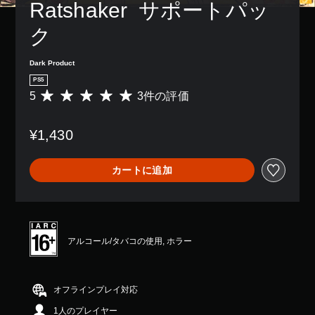
Ratshaker  サポートパッ
き
パ
ー
ま
ー
シ
ク
す
ト
ョ
。
の
ン
再
コ
Dark Product
生
ン
中
PS5
ト
に
5
3件の評価
評
ロ
、
価
ー
ゲ
数
ル
ー
¥1,430
は
を
ム
3
使
を
、
わ
カートに追加
一
平
ず
時
均
に
停
評
ゲ
止
価
ー
で
は
ム
き
5
を
アルコール/タバコの使用, ホラー
ま
段
プ
す
階
レ
。
中
イ
（
の
で
オフラインプレイ対応
オ
5
き
フ
1人のプレイヤー
で
ま