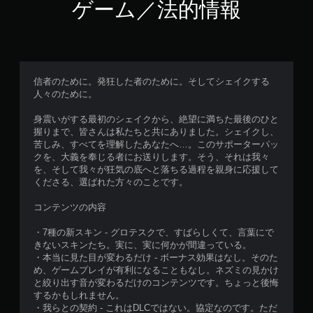
ゲーム／法的情報
信者のために。発狂した者のために。そしてシェイクする
人々のために。
身震いがする最初のシェイクから、絶望に満ちた最後のひと
握りまで、皆さんは私たちと共にありました。シェイクし、
苦しみ、すべてを理解したあなたへ…。このサポーターパッ
クを、大義を奉じる者にお送りします。そう、それは我々
を、そして我々が狂気の底へと落ちる過程を親身に応援して
くださる、選ばれた方々のことです。
コンテンツの内容
・7種の新スキン - グロテスクで、すばらしくて、言葉にで
きないスキンたち。実に、実に何かが間違っている。
・本当に見た目が変わるだけ - ボーナス効果はなし。そのた
め、ゲームプレイが有利になることもなし。ネズミの見かけ
と絞り出す音が変わるだけのコンテンツです。ちょっと後悔
するかもしれません。
・我らとの契約 - これはDLCではない。協定なのです。ただ