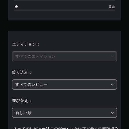
、
0％
平
均
評
価
エディション：
は
すべてのエディション
5
絞り込み：
段
すべてのレビュー
階
中
並び替え：
の
新しい順
5
すべてのレビューはこのゲームまたはアイテムの確認済み