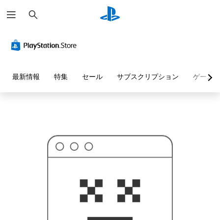
検
お
索
探
し
の
ペ
ー
ジ
は
見
最新情報
特集
セール
サブスクリプション
ゲーム
つ
か
り
ま
せ
ん
で
し
た
。