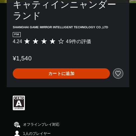
キャティインニャンダー
ランド
SHANGHAI GAME MIRROR INTELLIGENT TECHNOLOGY CO.,LTD
PS4
4.24
49件の評価
評
価
数
¥1,540
は
4
9
カートに追加
、
平
均
評
価
は
5
段
階
中
オフラインプレイ対応
の
1人のプレイヤー
4