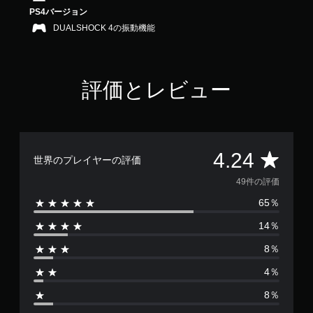
.
PS4バージョン
2
DUALSHOCK 4の振動機能
4
で
す
評価とレビュー
評
4.24
世界のプレイヤーの評価
価
49件の評価
65％
数
14％
は
8％
4
4％
9
8％