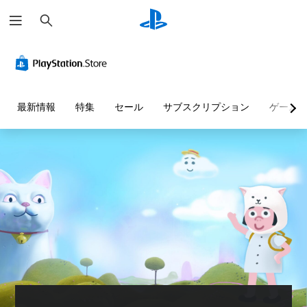
検
索
最新情報
特集
セール
サブスクリプション
ゲーム