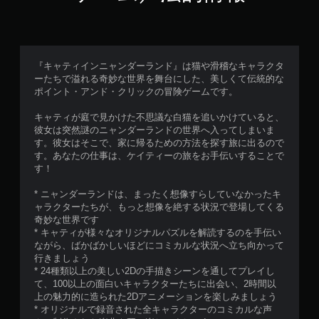
『キャティインニャンダーランド』は猫や滑稽なキャラクタ
ーたちで溢れる奇妙な世界を舞台にした、美しくて伝統的な
ポイント・アンド・クリックの冒険ゲームです。
キャティが庭で見かけた不思議な白猫を追いかけていると、
彼女は突然謎のニャンダーランドの世界へ入ってしまいま
す。彼女はそこで、家に帰るための方法を探す旅に出るので
す。あなたの仕事は、ケイティーの旅をお手伝いすることで
す！
* ニャンダーランドは、まったく想像すらしていなかったキ
ャラクターたちが、もっと想像を絶する状況で登場してくる
奇妙な世界です
* キャティが様々なオリジナルパズルを解読するのを手伝い
ながら、ばかばかしいほどにコミカルな状況へ立ち向かって
行きましょう
* 24種類以上の美しい2Dの手描きシーンを通してプレイし
て、100以上の面白いキャラクターたちに出会い、2時間以
上の魅力的に造られた2Dアニメーションを楽しみましょう
* オリジナルで録音された全キャラクターのコミカルな声