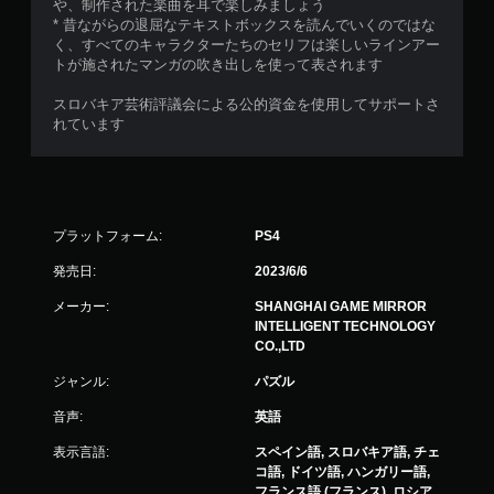
や、制作された楽曲を耳で楽しみましょう
* 昔ながらの退屈なテキストボックスを読んでいくのではな
く、すべてのキャラクターたちのセリフは楽しいラインアー
トが施されたマンガの吹き出しを使って表されます
スロバキア芸術評議会による公的資金を使用してサポートさ
れています
プラットフォーム:
PS4
発売日:
2023/6/6
メーカー:
SHANGHAI GAME MIRROR
INTELLIGENT TECHNOLOGY
CO.,LTD
ジャンル:
パズル
音声:
英語
表示言語:
スペイン語, スロバキア語, チェ
コ語, ドイツ語, ハンガリー語,
フランス語 (フランス), ロシア