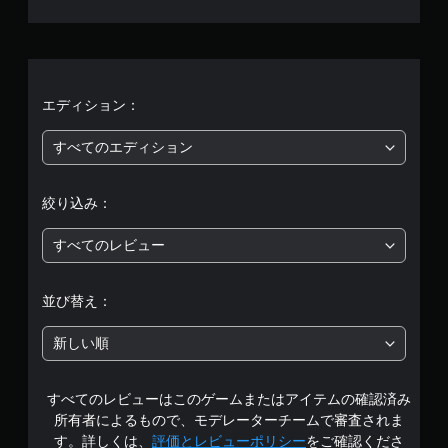
、
平
均
評
エディション：
価
すべてのエディション
は
絞り込み：
5
すべてのレビュー
段
階
並び替え：
中
新しい順
の
すべてのレビューはこのゲームまたはアイテムの確認済み
4
所有者によるもので、モデレーターチームで審査されま
.
す。詳しくは、
評価とレビューポリシー
をご確認くださ