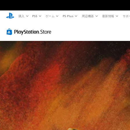
購入
PS5
ゲーム
PS Plus
周辺機器
最新情報
サポ
音
字
ボ
難
量
幕
タ
易
コ
（
ン
度
ン
基
を
調
ト
本
同
整
ロ
）
時
（
ー
押
基
主
ル
し
本
要
な
せ
）
個
ス
ず
々
ゲ
ト
の
に
ー
ー
音
プ
ム
リ
量
の
レ
ー
を
難
イ
と
下
易
可
キ
げ
度
ャ
能
た
を
ラ
り
変
同
ク
消
更
時
タ
音