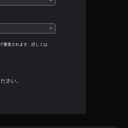
は
5
段
階
で審査されます。詳しくは、
中
の
3
ください。
.
4
4