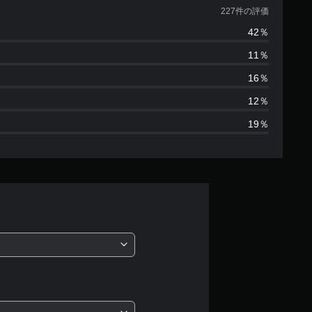
価
227件の評価
42％
数
11％
は
16％
2
12％
19％
2
7
、
平
均
評
価