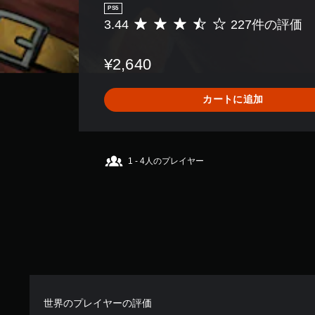
ム
PS5
3.44
227件の評価
評
ス
タ
価
ピ
ッ
数
ー
チ
¥2,640
は
ド
操
2
（
作
2
カートに追加
基
7
な
本
、
し
平
）
で
均
プ
一
評
1 - 4人のプレイヤー
定
レ
価
時
イ
は
間
5
可
ま
段
能
た
階
は
タ
中
特
ッ
の
定
チ
3
の
操
.
ア
作
4
ク
を
世界のプレイヤーの評価
4
シ
使