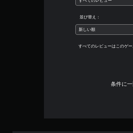
すべてのレビュー
ー
操
の
作
並び替え：
振
方
動
法
新しい順
機
の
能
確
な
認
すべてのレビューはこのゲー
し
ゲ
で
ー
プ
ム
の
レ
操
イ
作
可
条件に一
方
能
法
を
コ
い
ン
つ
ト
で
ロ
も
ー
見
ラ
ら
ー