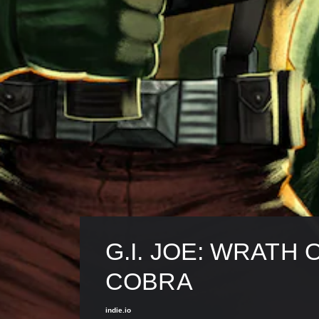
ン
行
コ
う
ン
ア
ト
ク
ロ
シ
ー
ョ
ル
ン
を
）
使
の
わ
難
ず
易
に
度
ゲ
を
ー
下
ム
げ
を
ら
プ
れ
レ
ま
G.I. JOE: WRATH 
イ
す
で
。
COBRA
き
ま
ゲ
す
indie.io
ー
。