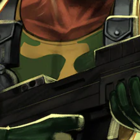
タ
ョ
イ
ム
ン
イ
コ
ベ
ン
ン
ト
ト
ロ
（
ー
画
ル
面
上
な
の
し
指
で
示
プ
に
レ
従
イ
っ
て
可
制
能
限
モ
時
ー
間
シ
内
ョ
に