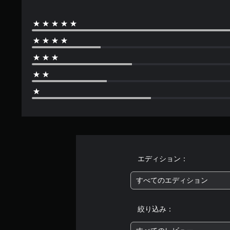
で
ョ
わ
す
ン
ず
を
に
行
ゲ
う
ー
際
ム
に
を
ゲ
プ
ー
レ
ム
イ
の
で
ス
き
ピ
ま
ー
す
ド
。
を
エディション：
落
コ
と
すべてのエディション
ン
せ
ト
ま
ロ
す
絞り込み：
。
ー
ラ