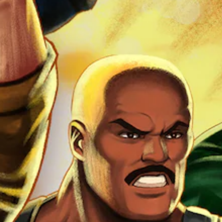
を
プ
ク
レ
イ
イ
ッ
し
ク
た
り
タ
メ
イ
ニ
ム
ュ
イ
ー
ベ
を
ン
操
ト
作
で
の
き
簡
ま
素
す
化
。
ク
イ
モ
ッ
ー
ク
シ