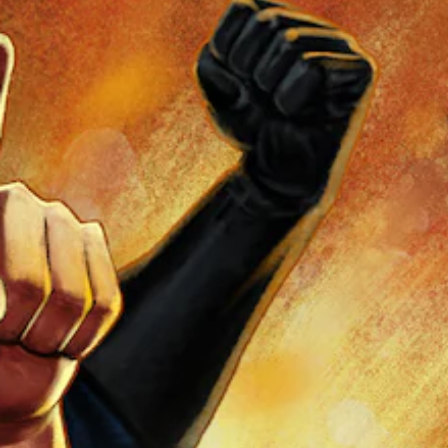
し
に
ー
で
て
複
の
き
、
数
み
ま
ゲ
の
字
す
ー
ボ
幕
。
ム
タ
が
全
ン
表
体
を
示
の
押
さ
難
し
れ
易
た
ま
度
り
す
を
長
。
下
押
げ
し
る
す
こ
る
と
こ
が
と
で
な
き
く
ま
ゲ
す
ー
。
ム