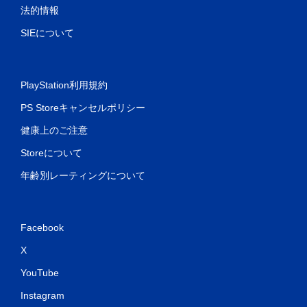
可
法的情報
能
SIEについて
モ
ー
シ
ョ
PlayStation利用規約
ン
コ
PS Storeキャンセルポリシー
ン
ト
健康上のご注意
ロ
ー
Storeについて
ル
を
年齢別レーティングについて
使
わ
ず
に
Facebook
ゲ
ー
X
ム
YouTube
を
プ
Instagram
レ