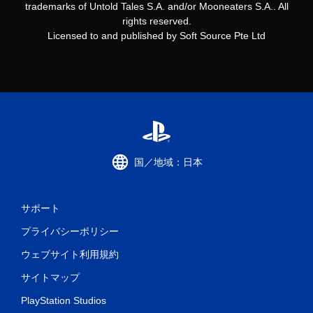
trademarks of Untold Tales S.A. and/or Mooneaters S.A.. All
き
rights reserved.
ま
Licensed to and published by Soft Source Pte Ltd
す
。
モ
ー
シ
ョ
ン
コ
国／地域：日本
ン
ト
ロ
サポート
ー
ル
プライバシーポリシー
な
し
ウェブサイト利用規約
で
サイトマップ
プ
レ
PlayStation Studios
イ