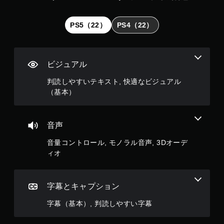
ー
パ
ム
ー
を
ト
PS5（22）
PS4（22）
プ
の
レ
再
イ
生
し
中
ビジュアル
た
に
り
、
判読しやすいテキスト, 快適なビジュアル
メ
ゲ
（基本）
ニ
ー
ュ
ム
ー
を
を
一
音声
操
時
作
停
音量コントロール, モノラル音声, 3Dオーデ
で
止
ィオ
き
で
ま
き
す
ま
。
す
字幕とキャプション
。
（
字幕（基本）, 判読しやすい字幕
ボ
オ
タ
フ