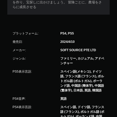
を作り、宝探しに出かけましょう。 冒険ごとに、農場をさ
せ
らに成長させる
ず
に
プ
レ
イ
プラットフォーム:
PS4, PS5
可
能
発売日:
2024/4/10
同
メーカー:
SOFT SOURCE PTE LTD
時
に
ジャンル:
ファミリー, カジュアル, アドベ
複
ンチャー
数
の
PS5表示言語:
スペイン語(メキシコ), ドイツ
ボ
語, フランス語 (フランス), ポル
タ
トガル語 (ポルトガル), ポーラ
ン
ンド語, 中国語 (簡体字), 中国語
を
(繁体字), 日本語, 英語, 韓国語
押
し
PS4音声:
英語
た
り
PS4表示言語:
スペイン語, ドイツ語, フランス
長
語 (フランス), ポルトガル語 (ポ
押
ルトガル), ポーランド語, 中国