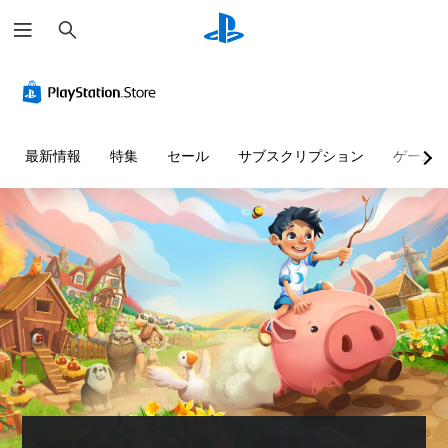
検
索
判
音
字
ボ
難
読
量
幕
タ
易
し
コ
（
ン
度
や
ン
基
割
調
す
ト
本
り
整
最新情報
特集
セール
サブスクリプション
ゲーム
い
ロ
）
当
（
テ
ー
て
基
主
キ
ル
の
本
要
ス
変
）
な
個
ト
ス
更
々
ゲ
ト
（
の
ー
メ
ー
音
基
ム
ニ
リ
量
本
の
ュ
ー
を
難
ー
）
と
下
易
や
プ
キ
げ
度
ス
リ
ャ
た
を
テ
セ
ラ
り
変
ー
ッ
ク
消
更
タ
ト
タ
音
し
ス
の
ー
で
て
表