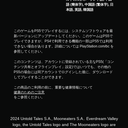
し
語 (簡体字), 中国語 (繁体字), 日
す
本語, 英語, 韓国語
る
こ
と
な
このゲームをPS5でプレイするには、システムソフトウェアを最
く
新バージョンにアップデートしてください。このゲームはPS5で
ゲ
プレイできますが、PS4で利用できる機能の一部はPS5では利用
ー
できない場合があります。詳細については PlayStation.com/bc を
ム
参照してください。
を
プ
このコンテンツは、アカウントに登録されている主なPS5(「コン
レ
テンツ共有とオフラインプレイ」設定)ではいつでも、その他の
イ
PS5の場合には同アカウントでログインした後に、ダウンロード
し
してプレイすることができます。
た
り
この商品のご利用の前に、重要な健康情報について
メ
健康のためのご注意
ニ
をご参照ください。
ュ
ー
を
操
2024 Untold Tales S.A., Mooneaters S.A.. Everdream Valley
作
logo, the Untold Tales logo and The Mooneaters logo are
で