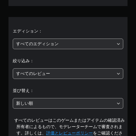
き
を
す
ゆ
ま
い
、
。
る
す
つ
場
。
で
平
所
も
ス
か
見
テ
均
エディション：
ら
ら
ィ
音
れ
評
ッ
すべてのエディション
が
ま
ク
聞
す
価
こ
操
。
え
絞り込み：
作
は
る
の
チ
よ
反
すべてのレビュー
5
う
ュ
転
に
ー
（
段
し
ト
並び替え：
基
ま
リ
本
階
す
ア
新しい順
）
。
ル
中
ス
の
テ
確
すべてのレビューはこのゲームまたはアイテムの確認済み
の
ィ
認
所有者によるもので、モデレーターチームで審査されま
ッ
3
す。詳しくは、
評価とレビューポリシー
をご確認くださ
ク
ゲ