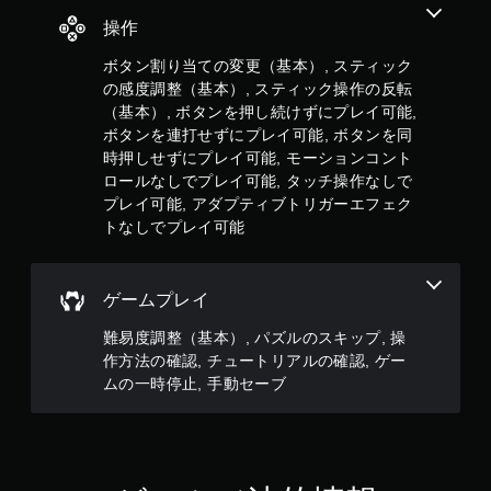
ン
ラ
を
操作
イ
連
ン
ボタン割り当ての変更（基本）, スティック
打
プ
の感度調整（基本）, スティック操作の反転
せ
レ
イ
（基本）, ボタンを押し続けずにプレイ可能,
ず
の
に
ボタンを連打せずにプレイ可能, ボタンを同
み
プ
時押しせずにプレイ可能, モーションコント
）
レ
ロールなしでプレイ可能, タッチ操作なしで
イ
プレイ可能, アダプティブトリガーエフェク
手
可
トなしでプレイ可能
動
能
セ
ボ
ー
タ
ゲームプレイ
ブ
ン
を
自
難易度調整（基本）, パズルのスキップ, 操
連
分
作方法の確認, チュートリアルの確認, ゲー
打
の
ムの一時停止, 手動セーブ
し
好
た
き
り
な
、
タ
制
イ
限