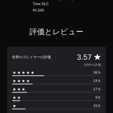
ェ
）
ッ
Time DLC
3
ク
プ
ス
D
ト
¥1,540
で
テ
オ
に
き
ィ
ー
よ
ま
ッ
デ
る
す
ク
ィ
視
評価とレビュー
。
の
オ
覚
感
で
的
度
音
な
操
を
声
不
作
い
を
快
方
く
出
評
3.57
感
法
世界のプレイヤーの評価
つ
力
を
の
か
し
価
感
269件の評価
確
の
て
じ
オ
認
、
36％
数
る
プ
あ
こ
ゲ
23％
シ
な
と
は
ー
ョ
た
な
ム
17％
ン
の
く
2
の
か
周
プ
操
9％
ら
囲
レ
作
6
選
の
イ
方
15％
べ
あ
で
法
9
ま
ら