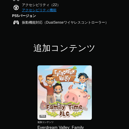
音
を
法
ズ
3
アクセシビリティ（22）
ア
声
読
を
ル
.
アクセシビリティ機能
ル
を
み
変
の
5
PS5バージョン
出
や
（
更
ス
7
力
す
で
基
振動機能対応（DualSenseワイヤレスコントローラー）
で
キ
す
く
き
本
す
ッ
る
表
ま
）
プ
よ
示
す
カ
う
し
。
パ
追加コンテンツ
メ
設
ま
ズ
ラ
定
す
ル
ス
の
で
。
や
テ
動
き
パ
き
ィ
ま
ズ
や
す
ッ
ル
ゲ
。
ク
を
ー
の
伴
ム
感
う
3
プ
イ
度
D
レ
ベ
調
オ
イ
ン
整
中
ー
ト
（
の
デ
を
PS5
エ
基
ィ
ス
追加コンテンツ
フ
本
オ
キ
Everdream Valley: Family