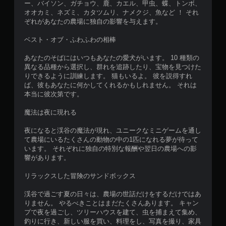
ろ
ー、バイソン、ガチョウ、鹿、カエル、甲虫、蝶、トンボ、
イ
か
オオカミ、ネズミ、カタツムリ、ナメクジ、魚など ！ それ
や
ら
ぞれがあなたの農場に独自の影響を与えます。
メ
ゲ
ニ
ー
ベスト・オブ・ふわふわの相棒
ュ
ム
ー
を
あなたのそばにはいつもあなたの愛犬がいます。 10 種類の
操
再
異なる品種から選択し、群れを追跡したり、宝物を見つけた
作
開
りできるように訓練します。 猫もいるよ。 彼を説得すれ
が
で
ば、彼もあなたに何かしてくれるかもしれません。 それは
で
き
本当に彼次第です。
き
ま
ま
す
魔法は夜に現れる
す
。
。
夜になると渓谷の魔法が現れ、ユニークなミニゲームを通し
て農場にいるたくさんの動物の中の1匹になれる夢が待って
います。 それぞれに独自の特別な報酬や翌日の農場への影
ボ
響があります。
タ
ン
リラックスした冒険のサンドボックス
を
同
渓谷で過ごす夏の日々は、農場の世話だけをするだけではあ
時
りません。 やるべきことはまだたくさんあります。 キャン
押
プで夜を過ごし、ツリーハウスを建て、虫を捕まえて集め、
し
釣りに行き、新しい服を買い、料理をし、写真を撮り、家具