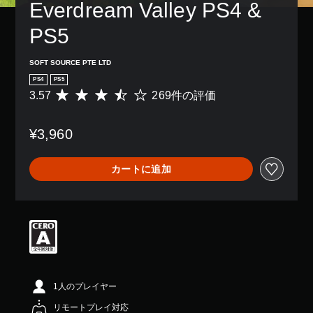
レ
の
Everdream Valley PS4 & 
き
、
示
イ
み
ま
ゲ
の
ア
字
PS5
す
ー
文
ウ
幕
。
ム
字
ト
が
全
を
SOFT SOURCE PTE LTD
を
表
体
読
モ
使
示
PS4
PS5
の
み
ノ
っ
さ
3.57
269件の評価
難
評
や
た
ラ
れ
易
価
す
り
ま
ル
度
数
く
、
す
音
¥3,960
を
は
表
ボ
。
声
下
2
示
タ
げ
6
で
す
ン
カートに追加
る
9
き
判
べ
配
こ
、
ま
読
て
置
と
平
す
の
し
を
が
均
。
ス
や
編
で
評
ピ
集
す
き
価
ー
し
快
い
ま
は
カ
て
適
字
す
5
ー
、
な
幕
。
段
で
操
ビ
階
1人のプレイヤー
同
字
作
中
ジ
じ
幕
方
パ
リモートプレイ対応
の
ュ