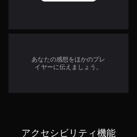
を
。
押
し
ゲ
続
ー
け
ム
ず
の
に
一
プ
時
レ
停
イ
あなたの感想をほかのプレ
止
可
イヤーに伝えましょう。
ゲ
能
ー
ボ
ム
タ
の
ン
プ
を
レ
押
イ
し
中
続
や
け
ム
ず
ー
に
ビ
アクセシビリティ機能
ゲ
ー