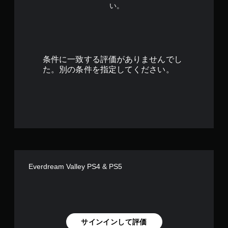
操
ー
い。
.
作
ム
の
プ
5
反
レ
転
イ
7
オ
の
条件に一致する評価がありませんでし
プ
チ
で
シ
ュ
た。別の条件を指定してください。
ョ
ー
ン
ト
す
が
リ
用
ア
意
ル
さ
情
れ
報
て
を
い
い
ま
つ
Everdream Valley PS4 & PS5
す
で
。
も
見
ら
ボ
れ
タ
ま
サインインして評価
ン
す