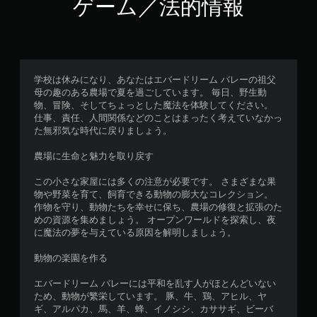
ゲーム／法的情報
ミ
時
ン
間
グ
内
で
に
ゲ
ボ
ー
タ
ム
学校は休みになり、あなたはエバードリーム バレーの祖父
ン
を
母の趣のある農場で夏を過ごしています。 毎日、野生動
を
セ
物、冒険、そしてちょっとした魔法を体験してください。
押
ー
仕事、責任、人間関係などのことはまったく考えていなかっ
し
ブ
た無邪気な時代に戻りましょう。
た
し
り
て
農場に生命と魅力を取り戻す
す
中
る
断
この小さな家屋には多くの注意が必要です。 さまざまな果
こ
で
物や野菜を育て、飼育できる動物の膨大なコレクション。
と
き
作物を守り、動物たちを幸せに保ち、農場の修復と拡張のた
な
、
めの資源を集めましょう。 オープンワールドを探索し、夜
く
セ
に魔法の夢を与えている原因を解明しましょう。
、
ー
ゲ
ブ
動物の楽園を作る
ー
し
ム
た
エバードリーム バレーには平和を乱す人がほとんどいない
の
と
ため、動物が繁栄しています。 豚、牛、鶏、アヒル、ヤ
プ
こ
ギ、アルパカ、馬、羊、蜂、イノシシ、カササギ、ビーバ
レ