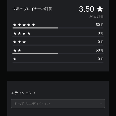
み
）
。
ト
評
や
3.50
サ
ス
世界のプレイヤーの評価
す
イ
テ
チ
く
価
2件の評価
ズ
ィ
ュ
表
を
ッ
ー
50％
示
数
大
ク
で
ト
き
の
0％
き
リ
は
く
感
ま
ア
し
度
0％
す
2
て
ル
を
。
読
50％
い
の
、
み
く
確
0％
や
つ
快
認
平
す
か
適
ゲ
く
の
な
ー
し
均
オ
ビ
ム
ま
プ
ジ
プ
す
評
シ
ュ
レ
。
ョ
イ
ア
ン
価
エディション：
の
ル
か
チ
（
ら
は
すべてのエディション
ュ
選
基
ー
べ
5
本
ト
ま