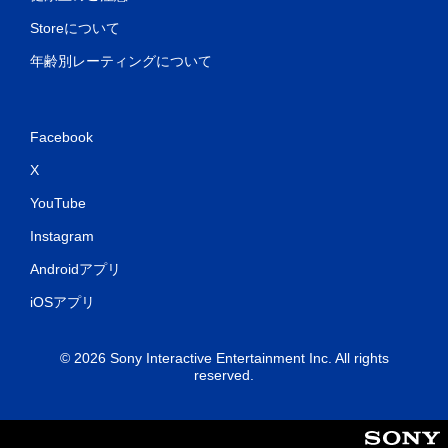
ィ
Storeについて
ッ
ク
年齢別レーティングについて
フ
ィ
ー
ド
バ
Facebook
ッ
X
ク
を
YouTube
使
わ
Instagram
ず
に
Androidアプリ
ゲ
ー
iOSアプリ
ム
を
プ
© 2026 Sony Interactive Entertainment Inc. All rights
レ
reserved.
イ
で
き
ま