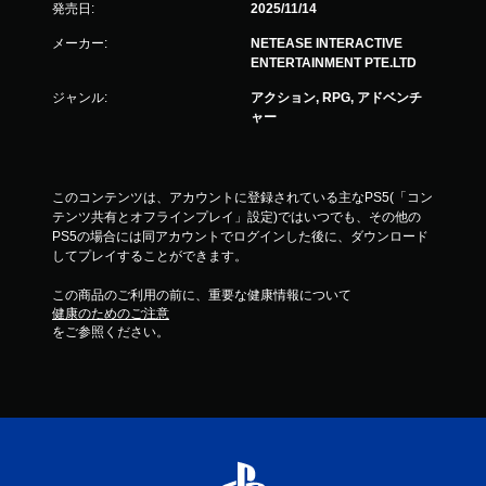
ム
発売日:
2025/11/14
を
プ
メーカー:
NETEASE INTERACTIVE
レ
ENTERTAINMENT PTE.LTD
イ
ジャンル:
アクション, RPG, アドベンチ
で
ャー
き
ま
す
。
このコンテンツは、アカウントに登録されている主なPS5(「コン
テンツ共有とオフラインプレイ」設定)ではいつでも、その他の
コ
PS5の場合には同アカウントでログインした後に、ダウンロード
ン
してプレイすることができます。
ト
ロ
この商品のご利用の前に、重要な健康情報について
健康のためのご注意
ー
をご参照ください。
ラ
ー
の
振
動
機
能