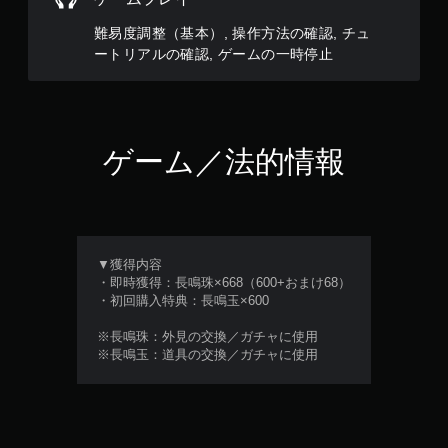
チ
操
難易度調整（基本）, 操作方法の確認, チュ
作
ートリアルの確認, ゲームの一時停止
な
し
で
プ
レ
ゲーム／法的情報
イ
可
能
タ
ッ
▼獲得内容
チ
・即時獲得：長鳴珠×668（600+おまけ68）
操
・初回購入特典：長鳴玉×600
作
を
※長鳴珠：外見の交換／ガチャに使用
使
※長鳴玉：道具の交換／ガチャに使用
わ
ず
に
ゲ
ー