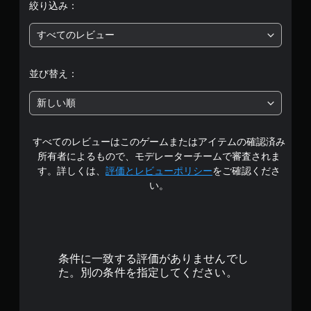
）
絞り込み：
リ
す
段
ア
カ
。
ル
メ
すべてのレビュー
階
情
ラ
ス
報
の
中
テ
を
動
並び替え：
い
き
ィ
の
つ
や
ッ
新しい順
で
ゲ
ク
3
も
ー
操
見
ム
作
すべてのレビューはこのゲームまたはアイテムの確認済み
.
ら
プ
の
所有者によるもので、モデレーターチームで審査されま
れ
レ
反
5
ま
す。詳しくは、
評価とレビューポリシー
をご確認くださ
イ
転
す
中
い。
で
（
。
の
エ
基
す
フ
本
ゲ
ェ
）
ー
ク
ス
ム
条件に一致する評価がありませんでし
ト
テ
の
に
た。別の条件を指定してください。
ィ
一
よ
ッ
る
時
ク
視
停