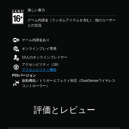
を
価
メ
法
作
読
は
ニ
を
方
激しい暴力
み
5
ュ
変
法
や
段
ー
更
の
ゲーム内課金（ランダムアイテムを含む）, 他のユーザー
す
階
や
で
確
との交流
く
中
ス
き
認
表
の
テ
ま
示
3
ー
す
ゲ
ゲーム内課金あり
し
.
タ
。
ー
ま
5
ス
ム
オンラインプレイ専用
す
で
表
の
ス
10人のオンラインプレイヤー
。
す
示
操
テ
の
作
アクセシビリティ（18）
ィ
文
方
アクセシビリティ機能
大
ッ
字
法
PS5バージョン
き
サ
ク
を
振動機能／トリガーエフェクト対応（DualSenseワイヤレス
な
イ
の
い
コントローラー）
字
ズ
つ
感
幕
を
で
度
大
も
字
調
き
見
幕
評価とレビュー
整
く
ら
の
（
し
れ
フ
基
て
ま
ォ
本
読
す
ン