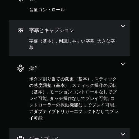
ト
ロ
音量コントロール
ー
ル
を
字幕とキャプション
使
わ
字幕（基本）, 判読しやすい字幕, 大きな字
ず
幕
に
ゲ
ー
ム
操作
を
プ
ボタン割り当ての変更（基本）, スティック
レ
の感度調整（基本）, スティック操作の反転
イ
（基本）, モーションコントロールなしでプ
で
レイ可能, タッチ操作なしでプレイ可能, コ
き
ま
ントローラーの振動機能なしでプレイ可能,
す
アダプティブトリガーエフェクトなしでプレ
。
イ可能
タ
ッ
ゲームプレイ