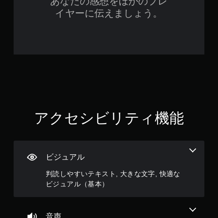
あなたの感想をほかのプレ
ョ
ー
イヤーに伝えましょう。
ン
ム
を
コ
一
ン
時
ト
停
ロ
止
ー
で
ル
き
な
ま
し
す
で
。
（
プ
アクセシビリティ機能
オ
レ
フ
イ
ラ
可
イ
能
ン
ビジュアル
モ
プ
ー
レ
判読しやすいテキスト, 大きな文字, 快適な
シ
イ
ビジュアル（基本）
ョ
の
ン
み
コ
）
ン
音声