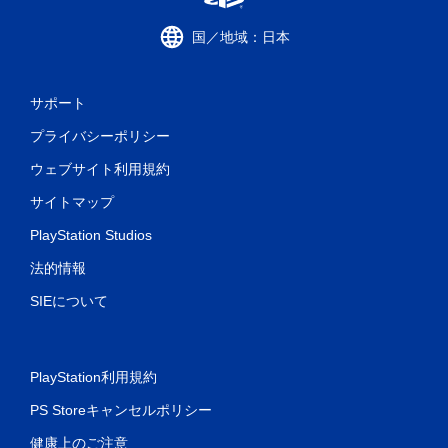
な
し
国／地域：日本
で
プ
レ
サポート
イ
可
プライバシーポリシー
能
ウェブサイト利用規約
コ
ン
サイトマップ
ト
ロ
PlayStation Studios
ー
ラ
法的情報
ー
の
SIEについて
振
動
機
能
PlayStation利用規約
／
ハ
PS Storeキャンセルポリシー
プ
テ
健康上のご注意