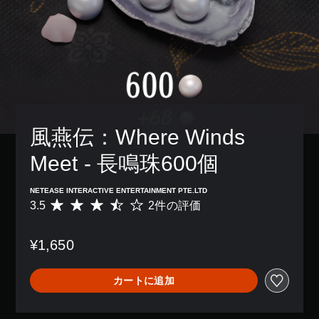
レ
の
き
、
示
イ
み
ま
ゲ
の
ア
字
す
ー
文
ウ
幕
。
ム
字
ト
が
全
を
を
表
体
読
使
示
の
み
っ
さ
難
や
た
れ
易
す
り
ま
度
く
、
風燕伝：Where Winds 
す
を
表
ボ
。
下
示
タ
Meet - 長鳴珠600個
げ
で
ン
る
き
判
配
こ
ま
読
NETEASE INTERACTIVE ENTERTAINMENT PTE.LTD
置
と
す
3.5
2件の評価
し
評
を
が
。
価
や
編
で
数
集
す
き
¥1,650
は
し
大
い
ま
2
て
き
字
す
、
、
な
幕
。
カートに追加
平
操
文
字
均
作
字
幕
評
方
操