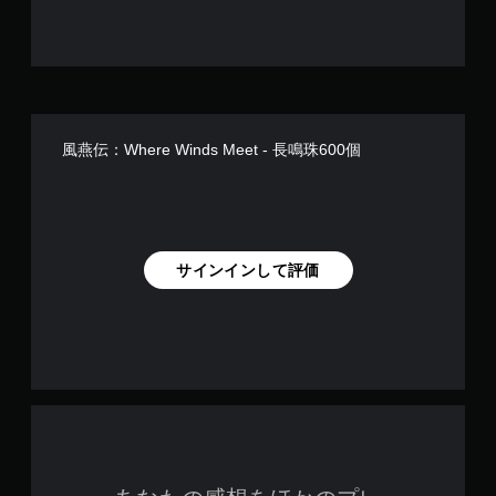
操
覚
止
作
的
の
ゲ
な
反
ー
不
転
ム
快
オ
の
感
プ
プ
を
シ
レ
風燕伝：Where Winds Meet - 長鳴珠600個
感
ョ
イ
じ
ン
中
る
が
や
こ
用
ム
と
意
ー
な
さ
ビ
サインインして評価
く
れ
ー
プ
て
パ
レ
い
ー
イ
ま
ト
で
す
の
き
。
再
ま
生
す
中
。
モ
に
ー
、
シ
ゲ