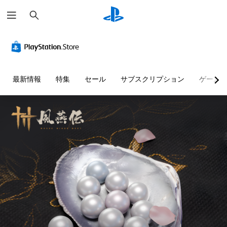
検
索
判
音
字
ボ
難
読
量
幕
タ
易
し
コ
（
ン
度
や
ン
基
割
調
す
ト
本
り
整
最新情報
特集
セール
サブスクリプション
ゲーム
い
ロ
）
当
（
テ
ー
て
基
主
キ
ル
の
本
要
ス
変
）
な
個
ト
ス
更
々
ゲ
ト
（
の
ー
メ
ー
音
基
ム
ニ
リ
量
本
の
ュ
ー
を
難
ー
）
と
下
易
や
プ
キ
げ
度
ス
リ
ャ
た
を
テ
セ
ラ
り
変
ー
ッ
ク
消
更
タ
ト
タ
音
し
ス
の
ー
で
て
表