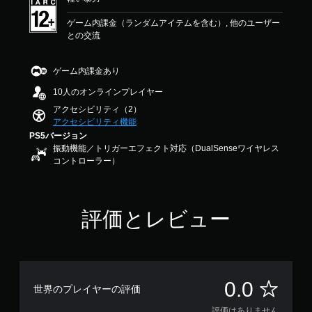
ま
す
ゲーム内課金（ランダムアイテムを含む）, 他のユーザー
。
との交流
ハ
ゲーム内課金あり
イ
10人のオンラインプレイヤー
コ
ン
アクセシビリティ（2）
ト
アクセシビリティ機能
ラ
PS5バージョン
振動機能／トリガーエフェクト対応（DualSenseワイヤレス
ス
コントローラー）
ト
映
像
人
評価とレビュー
物
や
キ
ャ
ラ
評
0.0
ク
世界のプレイヤーの評価
タ
ー
評価はありません