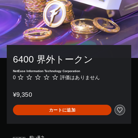
レ
イ
で
き
ま
す
。
ま
た
は
6400 界外トークン
、
重
要
NetEase Information Technology Corporation
な
0
評価はありません
評
色
価
を
は
目
¥9,350
あ
立
り
つ
ま
色
カートに追加
せ
に
ん
変
更
で
き
軽い暴力