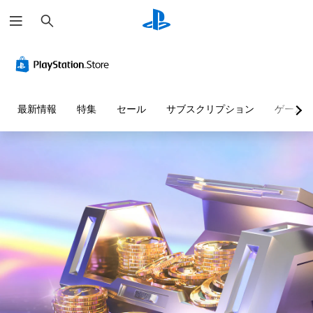
検
索
色
に
よ
る
表
最新情報
特集
セール
サブスクリプション
ゲーム
現
の
代
替
色
に
依
存
せ
ず
に
ゲ
ー
ム
を
プ