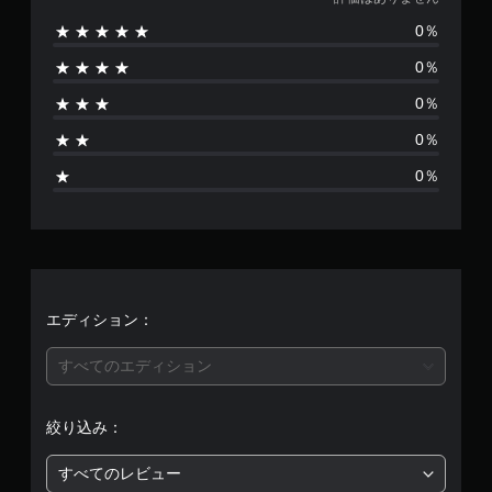
価
、
0％
は
敵
、
0％
あ
ア
イ
0％
テ
り
ム
0％
、
ま
操
0％
作
せ
で
き
ん
る
オ
ブ
ジ
エディション：
ェ
ク
すべてのエディション
ト
な
ど
絞り込み：
を
、
背
すべてのレビュー
景