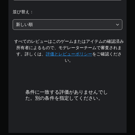
と
区
並び替え：
別
し
新しい順
て
わ
か
すべてのレビューはこのゲームまたはアイテムの確認済み
り
所有者によるもので、モデレーターチームで審査されま
や
す
す。詳しくは、
評価とレビューポリシー
をご確認くださ
く
い。
表
示
で
き
ま
す
条件に一致する評価がありませんでし
。
た。別の条件を指定してください。