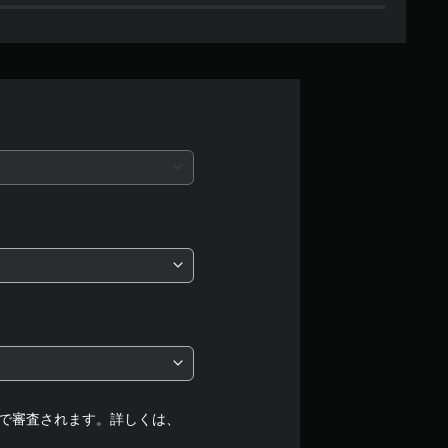
5
、
平
均
評
価
は
5
段
階
中
で審査されます。詳しくは、