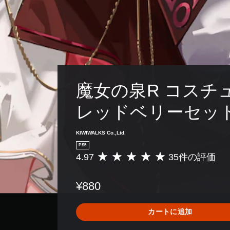
魔女の泉R コスチュ
レッドベリーセッ
KIWIWALKS Co.,Ltd.
PS5
4.97
35件の評価
評
価
数
¥880
は
3
5
カートに追加
、
平