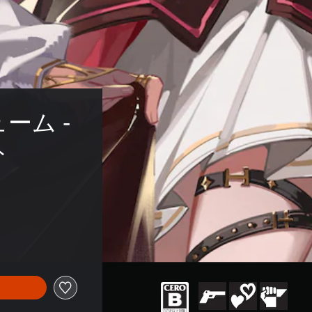
ーム - 
ト