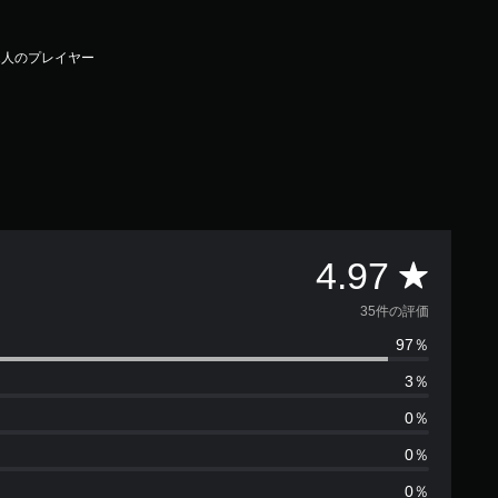
1人のプレイヤー
評
4.97
価
35件の評価
97％
数
3％
は
0％
3
0％
0％