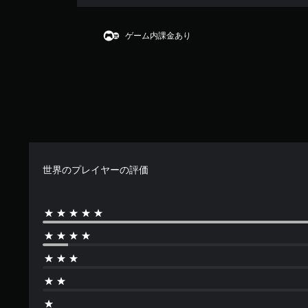
均
評
価
ゲーム内課金あり
は
5
段
階
中
の
4
.
9
7
世界のプレイヤーの評価
で
す