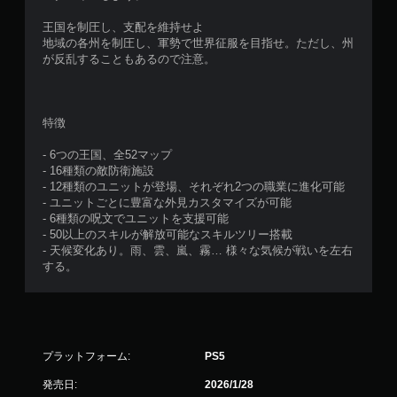
王国を制圧し、支配を維持せよ
地域の各州を制圧し、軍勢で世界征服を目指せ。ただし、州
が反乱することもあるので注意。
特徴
- 6つの王国、全52マップ
- 16種類の敵防衛施設
- 12種類のユニットが登場、それぞれ2つの職業に進化可能
- ユニットごとに豊富な外見カスタマイズが可能
- 6種類の呪文でユニットを支援可能
- 50以上のスキルが解放可能なスキルツリー搭載
- 天候変化あり。雨、雲、嵐、霧… 様々な気候が戦いを左右
する。
プラットフォーム:
PS5
発売日:
2026/1/28