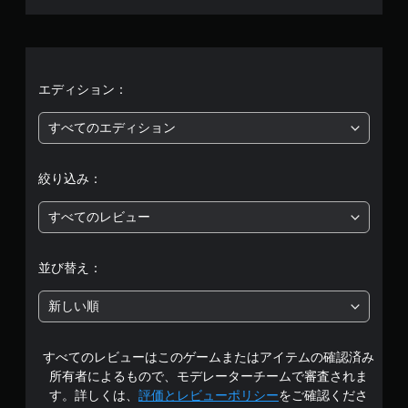
、
均
ゆ
っ
評
く
り
価
エディション：
プ
レ
は
すべてのエディション
イ
で
5
き
絞り込み：
ま
段
す
。
すべてのレビュー
階
ゲ
中
並び替え：
ー
ム
の
新しい順
の
2
一
時
すべてのレビューはこのゲームまたはアイテムの確認済み
で
停
所有者によるもので、モデレーターチームで審査されま
止
す
す。詳しくは、
評価とレビューポリシー
をご確認くださ
ゲ