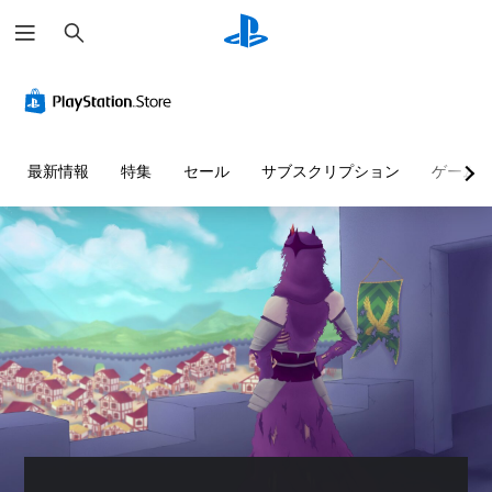
検
索
判
音
難
読
量
易
し
コ
度
や
ン
調
す
ト
整
最新情報
特集
セール
サブスクリプション
ゲーム
い
ロ
（
テ
ー
基
キ
ル
本
ス
）
個
ト
々
ゲ
の
ー
メ
音
ム
ニ
量
の
ュ
を
難
ー
下
易
や
げ
度
ス
た
を
テ
り
変
ー
消
更
タ
音
し
ス
で
て
表