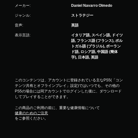
メーカー:
Daniel Navarro Olmedo
ジャンル:
ストラテジー
音声:
英語
表示言語:
イタリア語, スペイン語, ドイツ
語, フランス語 (フランス), ポル
トガル語 (ブラジル), ポーラン
ド語, ロシア語, 中国語 (簡体
字), 日本語, 英語
このコンテンツは、アカウントに登録されている主なPS5(「コン
テンツ共有とオフラインプレイ」設定)ではいつでも、その他の
PS5の場合には同アカウントでログインした後に、ダウンロード
してプレイすることができます。
この商品のご利用の前に、重要な健康情報について
健康のためのご注意
をご参照ください。