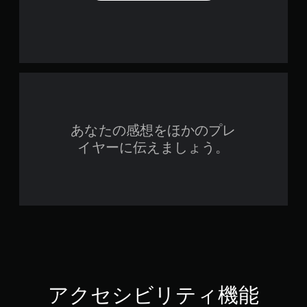
一
時
停
止
で
き
ま
す
。
（
あなたの感想をほかのプレ
オ
イヤーに伝えましょう。
フ
ラ
イ
ン
プ
レ
イ
の
み
）
アクセシビリティ機能