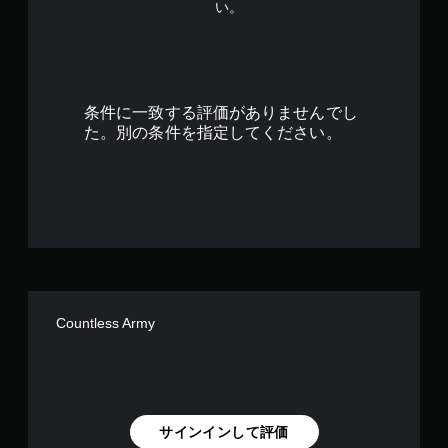
い。
ー
ム
の
プ
レ
イ
条件に一致する評価がありませんでし
中
た。別の条件を指定してください。
や
ム
ー
ビ
ー
パ
ー
ト
の
再
生
Countless Army
中
に
、
ゲ
ー
ム
サインインして評価
を