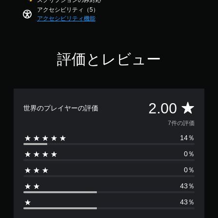
スクリプションのみ対応
ー
アクセシビリティ（5）
ム
アクセシビリティ機能
ス
ピ
ー
ド
評価とレビュー
（
詳
細
）
評
ゲ
2.00
世界のプレイヤーの評価
ー
ム
価
7件の評価
全
14％
体
数
の
0％
ス
は
ピ
0％
ー
7
ド
43％
を
、
落
43％
と
平
し