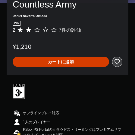
Countless Army
き
、
示
ま
ゲ
の
す
ー
文
Daniel Navarro Olmedo
。
ム
字
PS5
全
を
2
7件の評価
体
評
読
の
価
み
難
数
や
¥1,210
易
は
す
度
7
く
を
、
表
カートに追加
下
平
示
げ
均
で
る
評
き
こ
価
ま
と
は
す
が
5
。
で
段
き
階
ま
中
す
の
オフラインプレイ対応
。
2
1人のプレイヤー
で
す
PS5とPS Portalのクラウドストリーミングはプレミアムサブ
ゲ