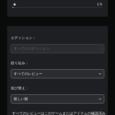
2
1％
4
、
平
均
エディション：
評
すべてのエディション
価
絞り込み：
は
すべてのレビュー
5
段
並び替え：
階
新しい順
中
すべてのレビューはこのゲームまたはアイテムの確認済み