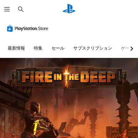
検
索
最新情報
特集
セール
サブスクリプション
ゲーム