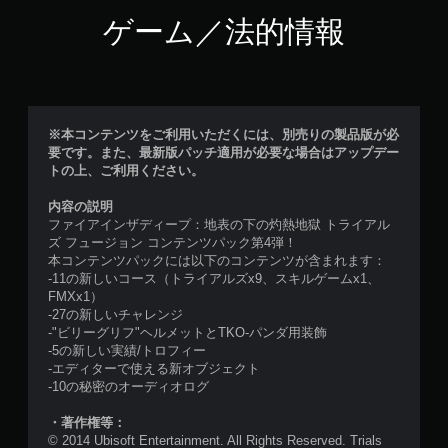
ゲーム／法的情報
※本コンテンツをご利用いただくには、別売りの製品版が必
要です。また、最新版パッチ適用が必要な場合はアップデー
トの上、ご利用ください。
内容の説明
ファイアインザディープ：地表の下の灼熱地獄 トライアル
ズ フュージョン コンテンツパック第4弾！
本コンテンツパックには以下のコンテンツが含まれます：
-11の新しいコース（トライアルズx9、スキルゲームx1、
FMXx1）
-27の新しいチャレンジ
-"ビリーグリフ"ヘルメットとTKO-パンダ用装飾
-5の新しい実績/トロフィー
-エディターで使える新オブジェクト
-10の秘密のオーディオログ
・著作権等：
© 2014 Ubisoft Entertainment. All Rights Reserved. Trials