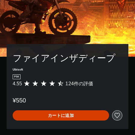
ファイアインザディープ
Ubisoft
PS4
4.55
124件の評価
評
価
数
¥550
は
1
2
カートに追加
4
、
平
均