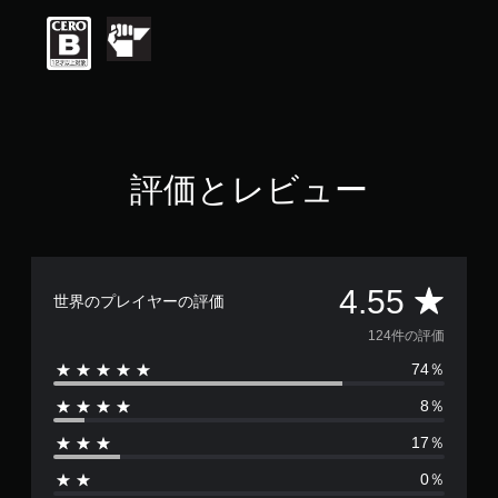
評
価
は
5
段
階
中
の
4
評価とレビュー
.
5
5
で
す
評
4.55
世界のプレイヤーの評価
価
124件の評価
74％
数
8％
は
17％
1
0％