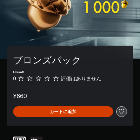
ブロンズパック
Ubisoft
0
評価はありません
評
価
は
¥660
あ
り
ま
カートに追加
せ
ん