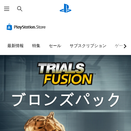
検
索
最新情報
特集
セール
サブスクリプション
ゲーム