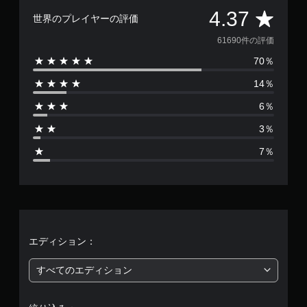
評
4.37
世界のプレイヤーの評価
価
61690件の評価
70％
数
14％
は
6％
6
3％
1
7％
6
9
0
、
エディション：
平
すべてのエディション
均