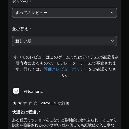
絞り込み：
評
すべてのレビュー
価
は
並び替え：
5
新しい順
段
すべてのレビューはこのゲームまたはアイテムの確認済み
階
所有者によるもので、モデレーターチームで審査されま
中
す。詳しくは、
評価とレビューポリシー
をご確認くださ
い。
の
4
PNcanaria
.
5段階評価の2
2025/11/19に評価
3
快適とは程遠い
ある程度ミッションをこなすと強制的に連れ去られ、そこから
7
脱出を強要されるのがウザい 敵を倒しても経験値が入る事な