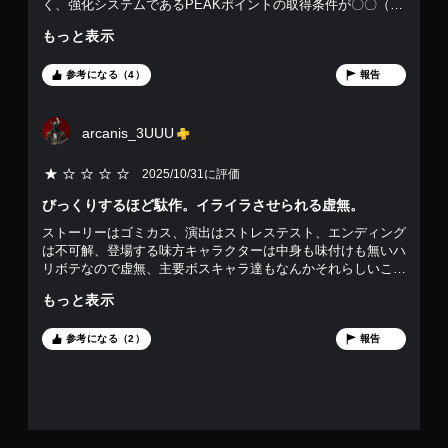
く、強化システムであるPEAKポイントの取得条件が〇〇（武
で
器）で敵を倒すや、釣りをするなどのチャレンジの達成によっ
もっと表示
て得られる為、やらされている感が強くつまらない 特定のメ
す
インミッション以外、その場所まで行かないとミッションアイ
コン等が地図に表示されない為、面倒臭い事この上ない ある
参考になる（4）
報告
程度進めると敵のセスナが常に周囲を回って攻撃して来る為、
本当にストレス グラフィックは良いがそれ以外で褒められる
所が無く、マップも特別広大な訳でもないしプレイする上でス
arcanis_3UUU
トレスになる要素が多すぎる 600円で買ったけどそれでも高く
感じる程、駄作
2025/10/31に評価
びっくりするほど駄作。イライラさせられる虚無。
ストーリーはゴミカス、演出はストレステスト、エンディング
は不可解、登場する味方キャラクターは中身も味付けも無いハ
リボテなので虚無、主要ボスキャラ達もなんかそれらしいこと
言ってるだけで中身が無いから雰囲気だけ、なんだこりゃ。前
もっと表示
作から続くオープニングで一定時間放置すれば事件は起こらず
平和に終わりますって隠しEDも、今作のは意味不明すぎてヤ
バい、本来のEDとの整合性がまるで取れてないし。というか
参考になる（2）
報告
そもそも主人公が虚無すぎて感情移入も何も無いし。登場キャ
ラクターがみんな揃って何も知らねえ情報弱者みたいになって
るし。舞台がアメリカの片田舎なせいでとにかく平地が続くか
ら、敵の増援がひっきりなしに襲ってくるし、航空兵器に狙わ
れたら何も出来ずに撃たれるだけになっちゃうし。テストプレ