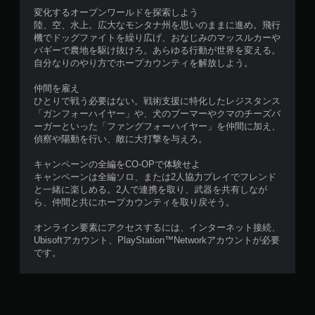
変化するオープンワールドを探索しよう
陸、空、水上。広大なモンタナ州を思いのままに進め。飛行
機でドッグファイトを繰り広げ、おなじみのマッスルカーや
バギーで農地を駆け抜けろ。あらゆる行動が世界を変える。
自分なりのやり方でホープカウンティを解放しよう。
仲間を雇え
ひとりで戦う必要はない。戦術支援に特化したレジスタンス
「ガンフォーハイヤー」や、犬のブーマーやクマのチーズバ
ーガーといった「ファングフォーハイヤー」を仲間に加え、
偵察や陽動を行い、敵に大打撃を与えろ。
キャンペーンの全編をCO-OPで体験せよ
キャンペーンは全編ソロ、または2人協力プレイでフレンド
と一緒に楽しめる。2人で連携を取り、武器を共有しなが
ら、仲間と共にホープカウンティを取り戻そう。
オンライン要素にアクセスするには、インターネット接続、
Ubisoftアカウント、PlayStation™Networkアカウントが必要
です。