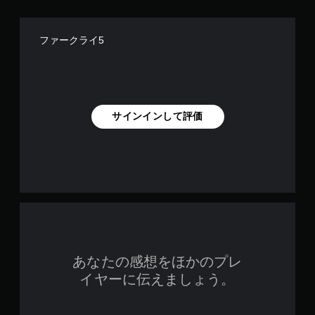
イしたのかっていうくらい不快な要素が多い。特に不快なの
は、各エリアの攻略進捗が進むと即座に誘拐されてしまい、強
制的にゲームプレイを中断される事だ。これがもう不愉快極ま
る、とんでもなくイライラさせられるわけだ。ファーザーこと
ファークライ5
ジョセフ・シードのキャラ造形が何故だかとても気に入ったの
で、それだけを頼りにクリアまでプレイしたが。もう二度とプ
レイしないだろうなというくらいにはイライラさせられっぱな
しなゲームだった。酷すぎる。 幸いなことに、銃撃って敵を
倒している間は、FPSゲームとしてそれなりに楽しい。そこは
流石に長寿シリーズのノウハウの蓄積であろう。
サインインして評価
あなたの感想をほかのプレ
イヤーに伝えましょう。