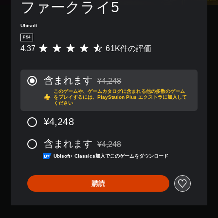
ファークライ5
Ubisoft
PS4
4.37
61K件の評価
評
価
数
は
含まれます
¥4,248
6
通常価格¥4,248より値引き
このゲームや、ゲームカタログに含まれる他の多数のゲーム
1
をプレイするには、PlayStation Plus エクストラに加入して
K
ください
、
平
¥4,248
均
評
含まれます
¥4,248
価
通常価格¥4,248より値引き
は
Ubisoft+ Classics加入でこのゲームをダウンロード
5
段
階
購読
中
の
4
.