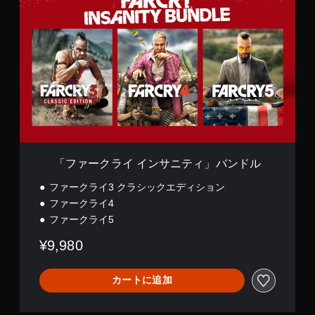
フ
ァ
ー
ク
ラ
イ
イ
ン
サ
ニ
テ
ィ
」
「ファークライ インサニティ」バンドル
バ
ン
ファークライ3 クラシックエディション
ド
ファークライ4
ル
ファークライ5
¥9,980
カートに追加