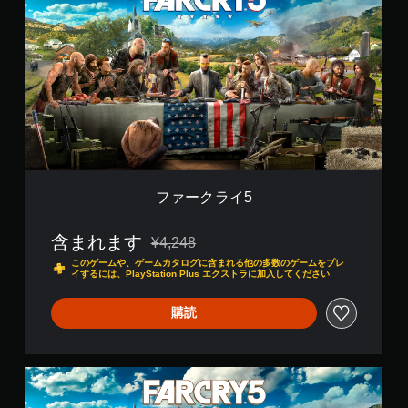
ー
ク
ラ
イ
5
ファークライ5
含まれます
¥4,248
通常価格¥4,248より値引き
このゲームや、ゲームカタログに含まれる他の多数のゲームをプレ
イするには、PlayStation Plus エクストラに加入してください
購読
フ
ァ
ー