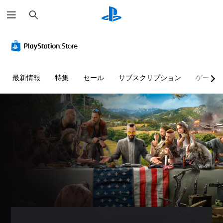
検
索
最新情報
特集
セール
サブスクリプション
ゲーム