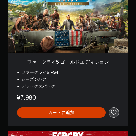
ク
ラ
イ
5
ゴ
ー
ル
ド
エ
デ
ィ
ファークライ5 ゴールドエディション
シ
ョ
ファークライ5 PS4
ン
シーズンパス
デラックスパック
¥7,980
カートに追加
「