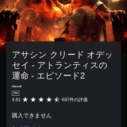
アサシン クリード オデッ
セイ - アトランティスの
運命 - エピソード2
Ubisoft
PS4
4.61
487件の評価
評
価
数
購入できません
は
4
8