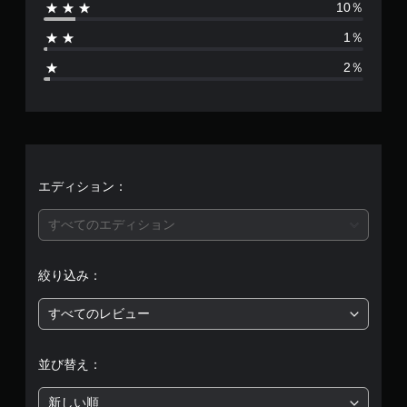
10％
4
1％
8
2％
7
、
平
均
エディション：
評
すべてのエディション
価
絞り込み：
は
すべてのレビュー
5
段
並び替え：
階
新しい順