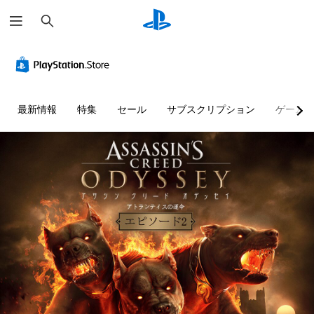
検
索
最新情報
特集
セール
サブスクリプション
ゲーム