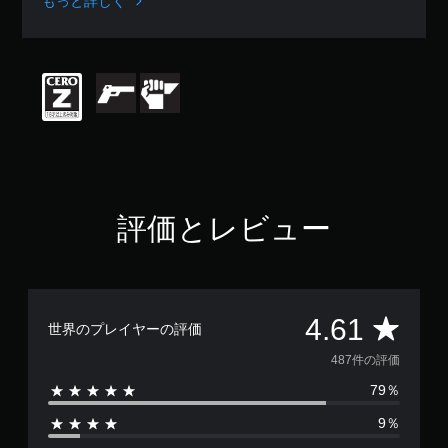
もっと詳しく
7
、
平
均
評
価
は
5
段
階
中
の
評価とレビュー
4
.
6
1
で
評
す
4.61
世界のプレイヤーの評価
価
487件の評価
79％
数
9％
は