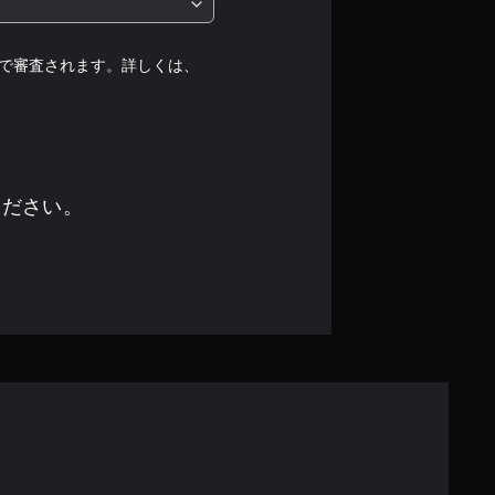
階
中
で審査されます。詳しくは、
の
4
.
ください。
6
4
で
す