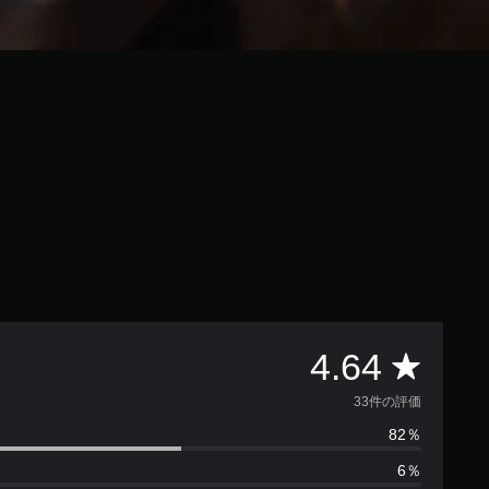
評
4.64
価
33件の評価
82％
数
6％