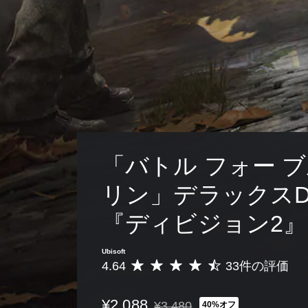
「バトル フォー 
リン」デラックスDLC
『ディビジョン2』
Ubisoft
4.64
33件の評価
評
価
数
¥2,088
¥3,480
40%オフ
は