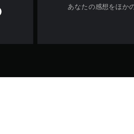
あなたの感想をほか
ゲーム／法的情報
トーリー主導の冒険を体験しよう。
では、「バトル フォー ブルックリン」DLC、「キャンバス」コスチュ