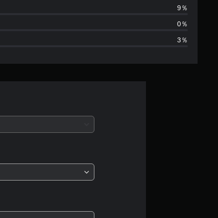
は
9％
3
0％
3％
3
、
平
均
評
価
は
5
段