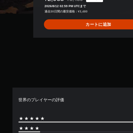
通常価格¥3,480より値引き
3
2026/8/12 02:59 PM UTCまで
3
過去30日間の最安価格：¥3,480
、
平
カートに追加
均
評
価
は
5
段
階
中
の
4
.
6
4
世界のプレイヤーの評価
で
す