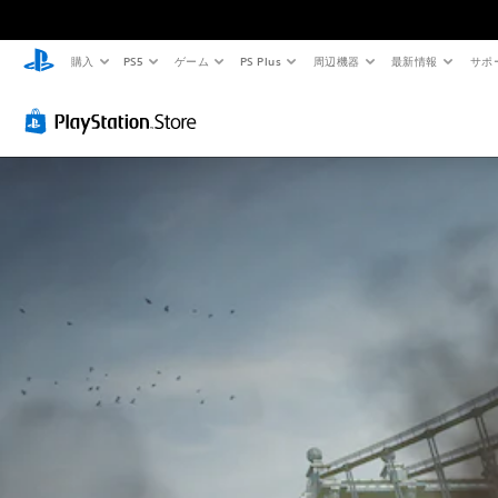
購入
PS5
ゲーム
PS Plus
周辺機器
最新情報
サポ