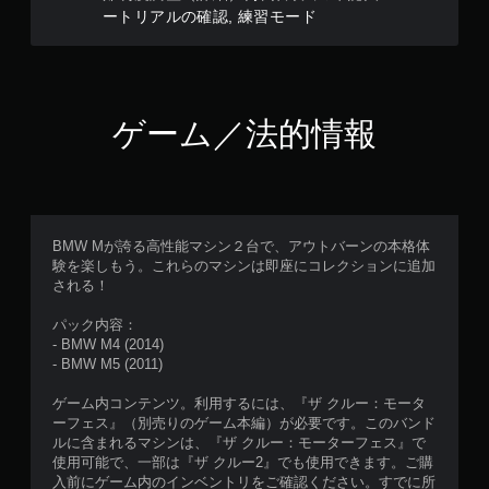
ニ
ートリアルの確認, 練習モード
ュ
ー
操
作
が
で
ゲーム／法的情報
き
ま
す
。
BMW Mが誇る高性能マシン２台で、アウトバーンの本格体
モ
験を楽しもう。これらのマシンは即座にコレクションに追加
ー
される！
シ
ョ
パック内容：
ン
- BMW M4 (2014)
コ
- BMW M5 (2011)
ン
ゲーム内コンテンツ。利用するには、『ザ クルー：モータ
ト
ーフェス』（別売りのゲーム本編）が必要です。このバンド
ロ
ルに含まれるマシンは、『ザ クルー：モーターフェス』で
ー
使用可能で、一部は『ザ クルー2』でも使用できます。ご購
ル
入前にゲーム内のインベントリをご確認ください。すでに所