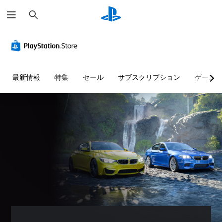
検
索
快
音
字
ボ
難
適
量
幕
タ
易
な
コ
な
ン
度
ビ
ン
し
割
調
ジ
ト
で
り
整
最新情報
特集
セール
サブスクリプション
ゲーム
ュ
ロ
プ
当
（
ア
ー
レ
て
詳
ル
ル
イ
の
細
（
可
変
）
個
基
能
更
々
ゲ
本
（
の
ー
音
）
音
詳
ム
声
量
細
の
に
カ
を
難
よ
）
メ
下
易
る
ラ
ゲ
げ
度
会
の
ー
た
を
話
動
ム
り
変
が
き
の
消
更
な
や
ボ
音
し
く
ゲ
タ
で
た
、
ー