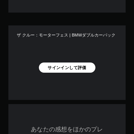
垂
ま
直
す
ま
。
た
は
練
水
習
平
ザ クルー：モーターフェス | BMWダブルカーパック
方
モ
向
ー
に
ド
反
ゲ
転
ー
で
サインインして評価
ム
き
の
ま
メ
す
イ
。
ン
プ
ボ
レ
タ
イ
に
ン
影
を
響
連
あなたの感想をほかのプレ
し
打