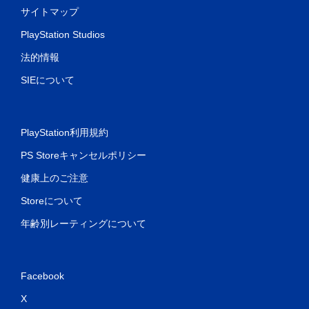
イ
サイトマップ
可
能
PlayStation Studios
タ
法的情報
ッ
チ
SIEについて
操
作
を
使
PlayStation利用規約
わ
ず
PS Storeキャンセルポリシー
に
ゲ
健康上のご注意
ー
ム
Storeについて
を
プ
年齢別レーティングについて
レ
イ
で
き
Facebook
ま
す
X
。