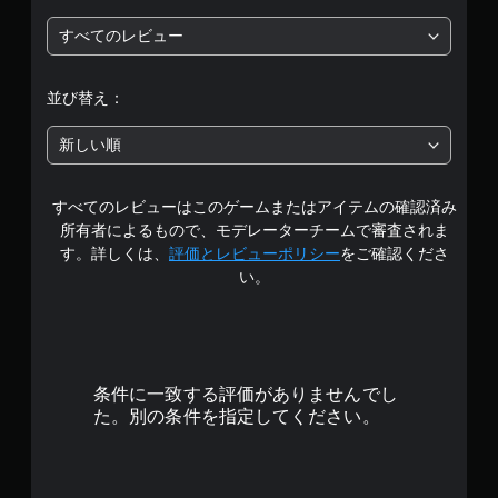
段
認
の
通
反
ゲ
すべてのレビュー
知
階
転
ー
で
（
ム
き
中
プ
詳
並び替え：
ま
レ
細
す
の
イ
）
。
新しい順
の
1
ゲ
チ
ー
ュ
すべてのレビューはこのゲームまたはアイテムの確認済み
ム
で
ー
で
所有者によるもので、モデレーターチームで審査されま
ト
使
す
リ
す。詳しくは、
評価とレビューポリシー
をご確認くださ
用
ア
い。
す
ル
る
情
ス
報
テ
を
ィ
い
ッ
つ
条件に一致する評価がありませんでし
ク
で
た。別の条件を指定してください。
操
も
作
見
を
ら
、
れ