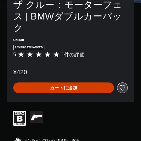
ン
ザ クルー：モーターフェ
き
り
字
ム
配
ま
、
幕
プ
置
ス | BMWダブルカーパッ
す
ア
な
レ
を
。
シ
し
イ
カ
ク
ス
で
中
ス
ト
プ
の
3
タ
機
レ
エ
D
マ
Ubisoft
能
イ
フ
イ
オ
PS5 PRO ENHANCED
を
で
ェ
ズ
ー
有
5
1件の評価
き
評
ク
で
デ
効
ま
価
ト
き
ィ
に
す
数
に
ま
¥420
す
オ
。
は
よ
す
る
1
る
3
。
こ
、
視
D
字
カートに追加
と
平
覚
オ
幕
で
ス
均
的
ー
（
、
評
テ
な
デ
基
ゲ
価
不
ィ
ィ
ー
本
は
快
ッ
オ
ム
5
）
感
で
ク
を
段
を
音
主
の
プ
階
感
声
要
感
レ
中
じ
を
な
度
イ
の
オンラインプレイにPS Plus必須
る