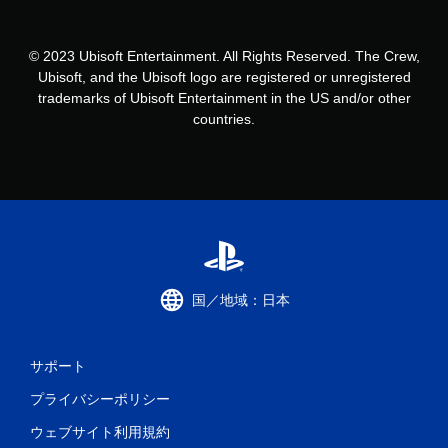
ゲ
ー
ム
© 2023 Ubisoft Entertainment. All Rights Reserved. The Crew,
を
Ubisoft, and the Ubisoft logo are registered or unregistered
プ
trademarks of Ubisoft Entertainment in the US and/or other
レ
イ
countries.
で
き
ま
す
。
タ
ッ
チ
国／地域：日本
操
作
な
サポート
し
で
プライバシーポリシー
プ
ウェブサイト利用規約
レ