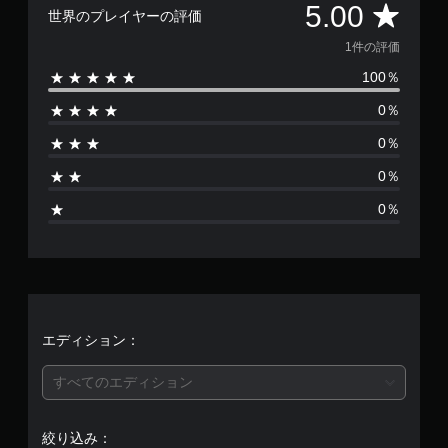
評
る
5.00
方
垂
世界のプレイヤーの評価
に
判
よ
法
直
よ
読
う
価
を
1件の評価
方
る
し
に
い
向
ヒ
100％
し
や
数
つ
の
ン
ま
す
で
感
ト
0％
す
も
は
い
度
を
。
見
字
を
、
0％
ら
1
幕
調
画
れ
0％
整
面
字
ま
、
で
表
幕
す
0％
き
示
を
。
平
ま
や
読
す
コ
み
均
。
ン
チ
や
ト
ュ
す
評
ロ
く
ー
ス
ー
表
ト
テ
価
エディション：
ラ
示
リ
ィ
ー
し
ア
ッ
は
の
すべてのエディション
ま
ル
ク
振
す
の
動
操
5
。
で
確
作
絞り込み：
も