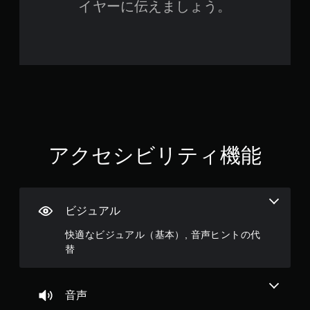
な
イヤーに伝えましょう。
せ
い
ず
、
に
練
プ
習
レ
用
の
イ
モ
可
ー
能
ド
ボ
が
タ
用
アクセシビリティ機能
ン
意
を
さ
連
れ
打
て
し
い
ビジュアル
た
ま
り
す
快適なビジュアル（基本）, 音声ヒントの代
、
。
替
制
限
時
間
音声
内