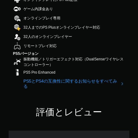
出
ス
調
し
5
こ
力
ト
ゲーム内課金あり
や
整
で
と
し
ー
す
す
（
な
て
オンラインプレイ専用
リ
く
く
詳
、
ー
で
32人までのPS Plusオンラインプレイヤー対応
プ
細
あ
と
き
レ
な
）
キ
32人のオンラインプレイヤー
ま
イ
た
ャ
ゲ
す
で
の
リモートプレイ対応
ラ
ー
。
き
周
ク
ム
PS5バージョン
ま
囲
タ
で
振動機能／トリガーエフェクト対応（DualSenseワイヤレス
す
の
操
ー
使
コントローラー）
。
あ
の
作
用
PS5 Pro Enhanced
ら
み
方
す
ゆ
字
音
法
PS5とPS4の互換性に関するお知らせをすべてみ
る
る
幕
る
声
各
の
場
が
ス
ヒ
確
所
表
テ
ン
認
か
示
ィ
ト
ら
さ
ゲ
ッ
評価とレビュー
の
音
れ
ー
ク
代
が
ま
ム
の
聞
替
す
の
水
こ
。
操
平
音
え
作
と
声