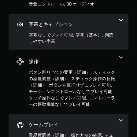
に
音量コントロール, 3Dオーディオ
ボ
タ
ン
を
字幕とキャプション
押
し
字幕なしでプレイ可能, 字幕（基本）, 判読
た
しやすい字幕
り
す
る
こ
操作
と
ボタン割り当ての変更（詳細）, スティック
な
く
の感度調整（詳細）, スティック操作の反転
、
（詳細）, ボタンを連打せずにプレイ可能,
ゲ
モーションコントロールなしでプレイ可能,
ー
タッチ操作なしでプレイ可能, コントローラ
ム
ーの振動機能なしでプレイ可能
の
プ
レ
イ
ゲームプレイ
や
メ
難易度調整（詳細）, 操作方法の確認, チュ