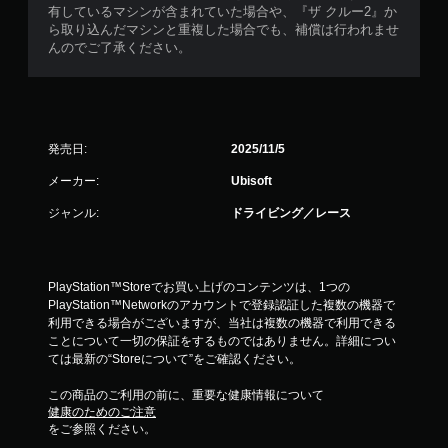
な
有しているマシンが含まれていた場合や、『ザ クルー2』か
し
ら取り込んだマシンと重複した場合でも、補償は行われませ
で
んのでご了承ください。
プ
レ
イ
可
能
発売日:
2025/11/5
モ
メーカー:
Ubisoft
ー
シ
ジャンル:
ドライビング／レース
ョ
ン
コ
ン
PlayStation™Storeでお買い上げのコンテンツは、1つの
ト
PlayStation™Networkのアカウントで登録認証した複数の機器で
ロ
利用できる場合がございますが、当社は複数の機器で利用できる
ー
ことについて一切の保証をするものではありません。詳細につい
ル
ては最新の“Storeについて”をご確認ください。
を
使
この商品のご利用の前に、重要な健康情報について
わ
健康のためのご注意
ず
をご参照ください。
に