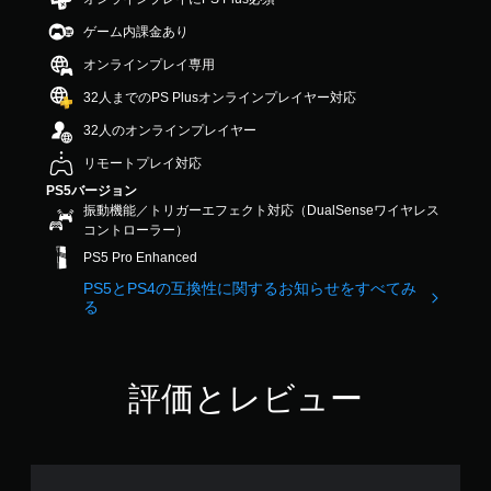
出
ス
調
し
4
こ
力
ト
ゲーム内課金あり
や
整
で
と
し
ー
す
す
（
な
て
オンラインプレイ専用
リ
く
く
詳
、
ー
で
32人までのPS Plusオンラインプレイヤー対応
プ
細
あ
と
き
レ
な
）
キ
32人のオンラインプレイヤー
ま
イ
た
ャ
ゲ
す
で
の
リモートプレイ対応
ラ
ー
。
き
周
ク
ム
PS5バージョン
ま
囲
タ
で
振動機能／トリガーエフェクト対応（DualSenseワイヤレス
す
の
操
ー
使
コントローラー）
。
あ
の
作
用
PS5 Pro Enhanced
ら
み
方
す
ゆ
字
音
法
PS5とPS4の互換性に関するお知らせをすべてみ
る
る
幕
る
声
各
の
場
が
ス
ヒ
確
所
表
テ
ン
認
か
示
ィ
ト
ら
さ
ゲ
ッ
評価とレビュー
の
音
れ
ー
ク
代
が
ま
ム
の
聞
替
す
の
水
こ
。
操
平
音
え
作
と
声