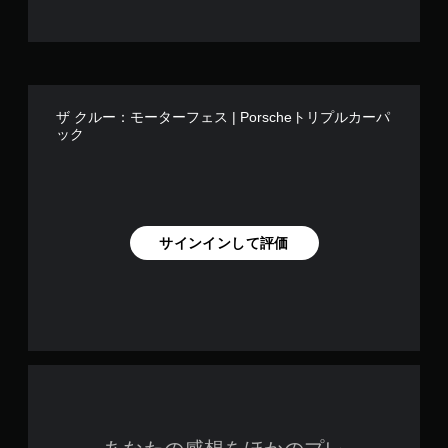
垂
ま
直
す
ま
。
た
は
練
水
習
平
ザ クルー：モーターフェス | Porscheトリプルカーパ
ック
方
モ
向
ー
に
ド
反
ゲ
転
ー
で
ム
き
サインインして評価
の
ま
メ
す
イ
。
ン
プ
ボ
レ
タ
イ
に
ン
影
を
響
連
し
打