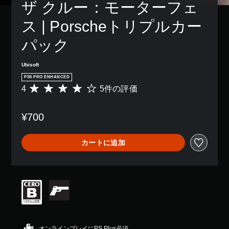
ン
ザ クルー：モーターフェ
き
り
字
ム
配
ま
、
幕
プ
置
ス | Porscheトリプルカー
す
ア
な
レ
を
。
シ
し
イ
カ
パック
ス
で
中
ス
ト
プ
の
3
タ
機
レ
エ
D
マ
Ubisoft
能
イ
フ
イ
オ
PS5 PRO ENHANCED
を
で
ェ
ズ
ー
有
4
5件の評価
き
評
ク
で
デ
効
ま
価
ト
き
ィ
に
す
数
に
ま
¥700
す
オ
。
は
よ
す
る
5
る
3
。
こ
、
視
D
字
カートに追加
と
平
覚
オ
幕
で
ス
均
的
ー
（
、
評
テ
な
デ
基
ゲ
価
不
ィ
ィ
ー
本
は
快
ッ
オ
ム
5
）
感
で
ク
を
段
を
音
主
の
プ
階
感
声
要
感
レ
中
じ
を
な
度
イ
の
オンラインプレイにPS Plus必須
る