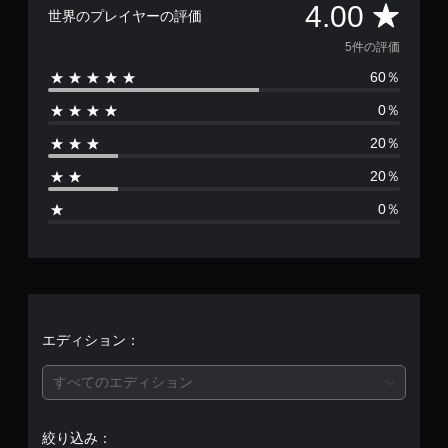
評
る
4.00
方
垂
世界のプレイヤーの評価
に
判
よ
法
直
よ
読
う
価
を
5件の評価
方
る
し
に
い
向
ヒ
60％
し
や
数
つ
の
ン
ま
す
で
感
ト
0％
す
も
は
い
度
を
。
見
字
を
、
20％
ら
5
幕
調
画
れ
20％
整
面
字
ま
、
で
表
幕
す
0％
き
示
を
。
平
ま
や
読
す
コ
み
均
。
ン
チ
や
ト
ュ
す
評
ロ
く
ー
ス
ー
表
ト
テ
価
エディション：
ラ
示
リ
ィ
ー
し
ア
ッ
は
の
すべてのエディション
ま
ル
ク
振
す
の
動
操
5
。
で
確
作
絞り込み：
も