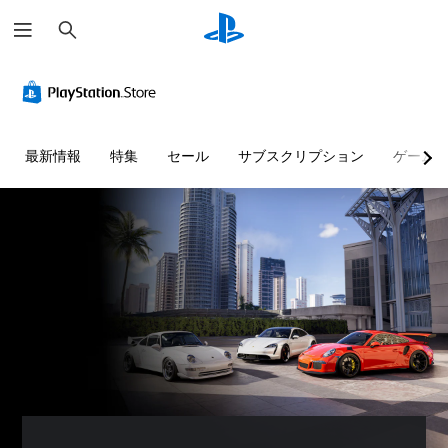
検
索
快
音
字
ボ
難
適
量
幕
タ
易
な
コ
な
ン
度
ビ
ン
し
割
調
ジ
ト
で
り
整
最新情報
特集
セール
サブスクリプション
ゲーム
ュ
ロ
プ
当
（
ア
ー
レ
て
詳
ル
ル
イ
の
細
（
可
変
）
個
基
能
更
々
ゲ
本
（
の
ー
音
）
音
詳
ム
声
量
細
の
に
カ
を
難
よ
）
メ
下
易
る
ラ
ゲ
げ
度
会
の
ー
た
を
話
動
ム
り
変
が
き
の
消
更
な
や
ボ
音
し
く
ゲ
タ
で
た
、
ー