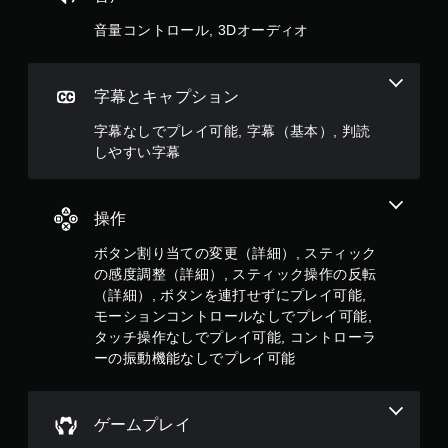
に
ボ
音量コントロール, 3Dオーディオ
タ
ン
を
押
字幕とキャプション
し
た
字幕なしでプレイ可能, 字幕（基本）, 判読
り
しやすい字幕
す
る
こ
操作
と
な
ボタン割り当ての変更（詳細）, スティック
く
、
の感度調整（詳細）, スティック操作の反転
ゲ
（詳細）, ボタンを連打せずにプレイ可能,
ー
モーションコントロールなしでプレイ可能,
ム
タッチ操作なしでプレイ可能, コントローラ
の
ーの振動機能なしでプレイ可能
プ
レ
イ
や
ゲームプレイ
メ