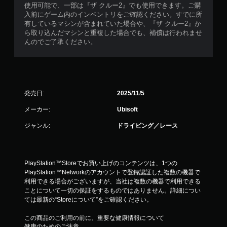
な
使用可能で、一部は『ザ クルー2』でも使用できます。ご購
し
入前にゲーム内のインベントリをご確認ください。すでに所
で
有しているマシンが含まれていた場合や、『ザ クルー2』か
プ
ら取り込んだマシンと重複した場合でも、補償は行われませ
レ
んのでご了承ください。
イ
可
能
モ
発売日:
2025/11/5
ー
シ
メーカー:
Ubisoft
ョ
ン
ジャンル:
ドライビング／レース
コ
ン
ト
ロ
PlayStation™Storeでお買い上げのコンテンツは、1つの
ー
PlayStation™Networkのアカウントで登録認証した複数の機器で
ル
利用できる場合がございますが、当社は複数の機器で利用できる
を
ことについて一切の保証をするものではありません。詳細につい
使
ては最新の“Storeについて”をご確認ください。
わ
ず
この商品のご利用の前に、重要な健康情報について
に
健康のためのご注意