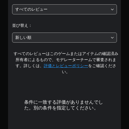
段
認
の
通
反
ゲ
すべてのレビュー
知
階
転
ー
で
（
ム
き
中
プ
詳
並び替え：
ま
レ
細
す
の
イ
）
。
新しい順
の
4
ゲ
チ
ー
ュ
すべてのレビューはこのゲームまたはアイテムの確認済み
ム
で
ー
で
所有者によるもので、モデレーターチームで審査されま
ト
使
す
リ
す。詳しくは、
評価とレビューポリシー
をご確認くださ
用
ア
い。
す
ル
る
情
ス
報
テ
を
ィ
い
ッ
つ
条件に一致する評価がありませんでし
ク
で
た。別の条件を指定してください。
操
も
作
見
を
ら
、
れ