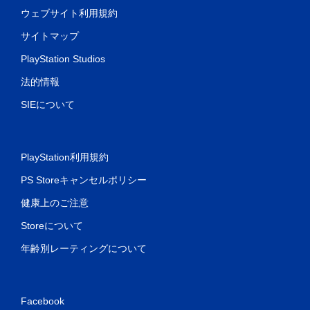
イ
ウェブサイト利用規約
可
能
サイトマップ
タ
PlayStation Studios
ッ
チ
法的情報
操
作
SIEについて
を
使
わ
ず
PlayStation利用規約
に
ゲ
PS Storeキャンセルポリシー
ー
ム
健康上のご注意
を
プ
Storeについて
レ
イ
年齢別レーティングについて
で
き
ま
す
Facebook
。