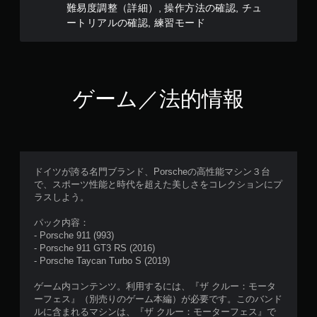
ニ
難易度調整（詳細）, 操作方法の確認, チュ
ュ
ートリアルの確認, 練習モード
ー
操
作
が
で
き
ゲーム／法的情報
ま
す
。
モ
ドイツが誇る名門ブランド、Porscheの高性能マシン３台
ー
で、スポーツ性能と時代を超えた美しさをコレクションにプ
シ
ラスしよう。
ョ
ン
パック内容：
コ
- Porsche 911 (993)
ン
- Porsche 911 GT3 RS (2016)
- Porsche Taycan Turbo S (2019)
ト
ロ
ゲーム内コンテンツ。利用するには、『ザ クルー：モータ
ー
ーフェス』（別売りのゲーム本編）が必要です。このバンド
ル
ルに含まれるマシンは、『ザ クルー：モーターフェス』で