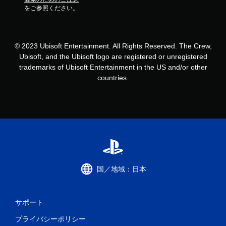
ゲ
をご参照ください。
ー
ム
を
プ
© 2023 Ubisoft Entertainment. All Rights Reserved. The Crew,
レ
Ubisoft, and the Ubisoft logo are registered or unregistered
イ
trademarks of Ubisoft Entertainment in the US and/or other
で
き
countries.
ま
す
。
タ
ッ
チ
操
作
国／地域：日本
な
し
で
サポート
プ
レ
プライバシーポリシー