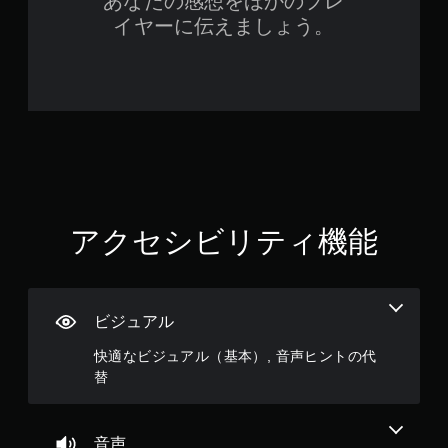
あなたの感想をほかのプレ
な
せ
い
イヤーに伝えましょう。
ず
、
に
練
プ
習
レ
用
の
イ
モ
可
ー
能
ド
ボ
が
タ
用
ン
意
アクセシビリティ機能
を
さ
連
れ
打
て
し
い
た
ま
ビジュアル
り
す
、
。
快適なビジュアル（基本）, 音声ヒントの代
制
替
限
時
間
内
音声