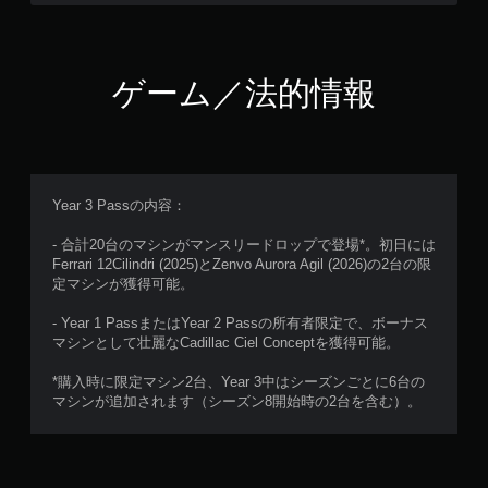
ニ
ュ
ー
操
作
ゲーム／法的情報
が
で
き
ま
す
。
Year 3 Passの内容：
- 合計20台のマシンがマンスリードロップで登場*。初日には
モ
Ferrari 12Cilindri (2025)とZenvo Aurora Agil (2026)の2台の限
ー
定マシンが獲得可能。
シ
ョ
- Year 1 PassまたはYear 2 Passの所有者限定で、ボーナス
ン
マシンとして壮麗なCadillac Ciel Conceptを獲得可能。
コ
ン
*購入時に限定マシン2台、Year 3中はシーズンごとに6台の
マシンが追加されます（シーズン8開始時の2台を含む）。
ト
ロ
ー
ル