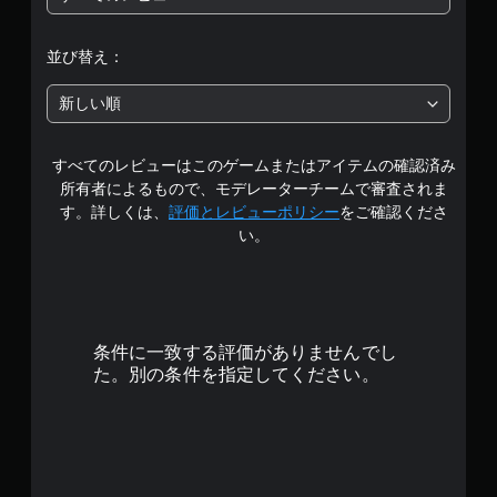
段
認
の
通
反
ゲ
知
階
転
ー
並び替え：
で
（
ム
き
中
プ
詳
ま
新しい順
レ
細
す
の
イ
）
。
の
すべてのレビューはこのゲームまたはアイテムの確認済み
4
ゲ
チ
ー
所有者によるもので、モデレーターチームで審査されま
ュ
ム
.
ー
す。詳しくは、
評価とレビューポリシー
をご確認くださ
で
ト
い。
使
6
リ
用
ア
す
で
ル
る
情
ス
す
報
テ
を
条件に一致する評価がありませんでし
ィ
い
た。別の条件を指定してください。
ッ
つ
ク
で
操
も
作
見
を
ら
、
れ