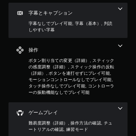
に
ボ
タ
字幕とキャプション
ン
を
字幕なしでプレイ可能, 字幕（基本）, 判読
押
しやすい字幕
し
た
り
操作
す
る
ボタン割り当ての変更（詳細）, スティック
こ
と
の感度調整（詳細）, スティック操作の反転
な
（詳細）, ボタンを連打せずにプレイ可能,
く
モーションコントロールなしでプレイ可能,
、
タッチ操作なしでプレイ可能, コントローラ
ゲ
ーの振動機能なしでプレイ可能
ー
ム
の
プ
ゲームプレイ
レ
イ
難易度調整（詳細）, 操作方法の確認, チュ
や
ートリアルの確認, 練習モード
メ