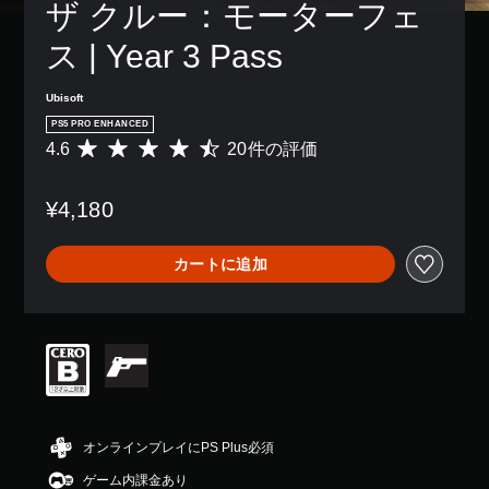
ン
ザ クルー：モーターフェ
き
り
字
ム
配
ま
、
幕
プ
置
ス | Year 3 Pass
す
ア
な
レ
を
。
シ
し
イ
カ
ス
で
中
Ubisoft
ス
ト
プ
の
3
タ
PS5 PRO ENHANCED
機
レ
エ
D
マ
4.6
20件の評価
能
評
イ
フ
イ
オ
を
価
で
ェ
ズ
ー
有
数
き
ク
で
デ
¥4,180
効
は
ま
ト
き
ィ
に
2
す
に
ま
す
0
オ
。
よ
す
カートに追加
る
、
る
3
。
こ
平
視
D
字
と
均
覚
オ
幕
で
評
ス
的
ー
（
、
価
テ
な
デ
基
ゲ
は
不
ィ
ィ
ー
5
本
快
ッ
オ
ム
段
）
感
で
ク
を
階
を
音
主
の
プ
中
オンラインプレイにPS Plus必須
感
声
要
感
レ
の
じ
を
な
度
ゲーム内課金あり
イ
4
る