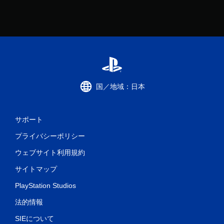
ゲ
ー
ム
を
プ
レ
イ
で
き
ま
国／地域：日本
す
。
サポート
タ
プライバシーポリシー
ッ
チ
ウェブサイト利用規約
操
作
サイトマップ
な
PlayStation Studios
し
で
法的情報
プ
レ
SIEについて