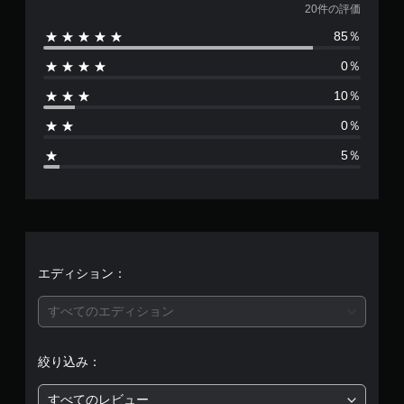
価
る
方
20件の評価
垂
に
判
よ
法
直
よ
読
85％
う
数
を
方
る
し
に
い
向
ヒ
0％
し
や
は
つ
の
ン
ま
す
で
感
10％
ト
す
も
2
い
度
を
。
見
字
0％
を
、
ら
0
幕
調
画
れ
5％
整
面
字
ま
、
で
表
幕
す
き
示
を
。
平
ま
や
読
す
コ
み
均
。
ン
チ
や
ト
ュ
す
評
エディション：
ロ
く
ー
ス
ー
表
ト
テ
価
ラ
すべてのエディション
示
リ
ィ
ー
し
ア
ッ
は
の
ま
ル
ク
振
す
絞り込み：
の
動
操
5
。
で
確
作
すべてのレビュー
も