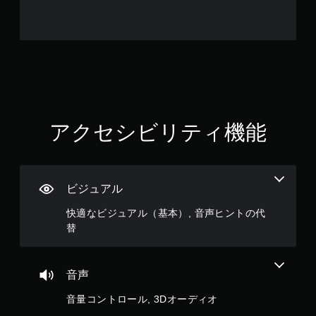
な
せ
い
ず
、
に
練
プ
習
レ
用
の
イ
モ
可
ー
能
ド
アクセシビリティ機能
ボ
が
タ
用
ン
意
を
さ
連
れ
ビジュアル
打
て
し
い
快適なビジュアル（基本）, 音声ヒントの代
た
ま
替
り
す
、
。
制
限
音声
時
間
音量コントロール, 3Dオーディオ
内