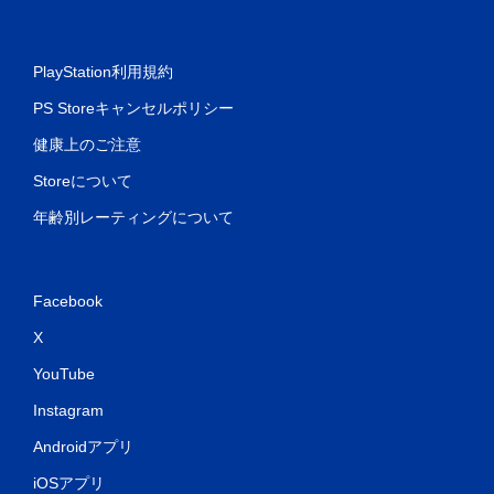
イ
可
能
PlayStation利用規約
タ
ッ
PS Storeキャンセルポリシー
チ
操
健康上のご注意
作
を
Storeについて
使
わ
年齢別レーティングについて
ず
に
ゲ
ー
Facebook
ム
を
X
プ
YouTube
レ
イ
Instagram
で
き
Androidアプリ
ま
す
iOSアプリ
。