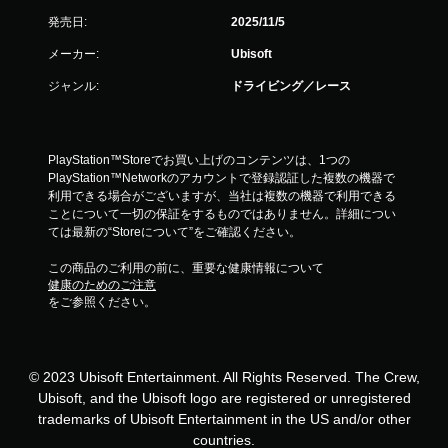
な
し
発売日:
2025/11/5
で
メーカー:
Ubisoft
プ
レ
ジャンル:
ドライビング／レース
イ
可
能
PlayStation™Storeでお買い上げのコンテンツは、1つの
モ
PlayStation™Networkのアカウントで登録認証した複数の機器で
ー
利用できる場合がございますが、当社は複数の機器で利用できる
シ
ことについて一切の保証をするものではありません。詳細につい
ョ
ては最新の“Storeについて”をご確認ください。
ン
コ
この商品のご利用の前に、重要な健康情報について
ン
健康のためのご注意
ト
をご参照ください。
ロ
ー
ル
を
© 2023 Ubisoft Entertainment. All Rights Reserved. The Crew,
使
Ubisoft, and the Ubisoft logo are registered or unregistered
わ
trademarks of Ubisoft Entertainment in the US and/or other
ず
に
countries.