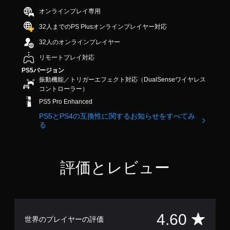
出
ス
調
し
.
こ
力
オンラインプレイ専用
ト
や
6
整
と
し
ー
す
で
（
32人までのPS Plusオンラインプレイヤー対応
な
て
リ
く
す
く
詳
、
ー
32人のオンラインプレイヤー
で
プ
細
あ
と
き
レ
な
）
リモートプレイ対応
キ
ま
イ
た
ャ
PS5バージョン
ゲ
す
で
の
ラ
振動機能／トリガーエフェクト対応（DualSenseワイヤレス
ー
。
き
周
ク
コントローラー）
ム
ま
囲
タ
で
す
PS5 Pro Enhanced
の
操
ー
使
。
あ
の
作
PS5とPS4の互換性に関するお知らせをすべてみ
用
ら
み
方
る
す
ゆ
字
音
法
る
る
幕
声
各
の
場
が
ス
ヒ
確
所
表
評価とレビュー
テ
ン
認
か
示
ィ
ト
ら
さ
ゲ
ッ
の
音
れ
ー
ク
代
が
ま
ム
の
聞
替
す
の
水
評
こ
4.60
。
操
平
世界のプレイヤーの評価
音
え
作
と
声