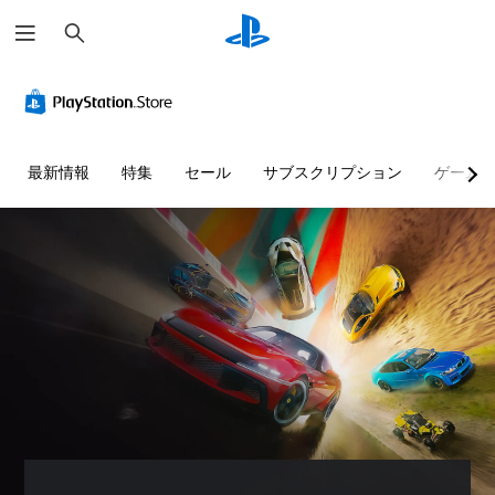
検
索
快
音
字
ボ
難
適
量
幕
タ
易
な
コ
な
ン
度
ビ
ン
し
割
調
ジ
ト
で
り
整
最新情報
特集
セール
サブスクリプション
ゲーム
ュ
ロ
プ
当
（
ア
ー
レ
て
詳
ル
ル
イ
の
細
（
可
変
）
個
基
能
更
々
ゲ
本
（
の
ー
音
）
音
詳
ム
声
量
細
の
に
カ
を
難
よ
）
メ
下
易
る
ラ
ゲ
げ
度
会
の
ー
た
を
話
動
ム
り
変
が
き
の
消
更
な
や
ボ
音
し
く
ゲ
タ
で
た
、
ー