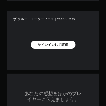
垂
ま
直
す
ま
。
た
ザ クルー：モーターフェス | Year 3 Pass
は
練
水
習
平
方
モ
向
ー
に
ド
反
サインインして評価
ゲ
転
ー
で
ム
き
の
ま
メ
す
イ
。
ン
プ
ボ
レ
タ
イ
に
ン
あなたの感想をほかのプレ
影
を
響
イヤーに伝えましょう。
連
し
打