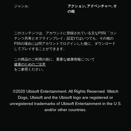
ン
ジャンル:
アクション, アドベンチャー, そ
コ
の他
ン
ト
ロ
ー
このコンテンツは、アカウントに登録されている主なPS5(「コン
ル
テンツ共有とオフラインプレイ」設定)ではいつでも、その他の
を
PS5の場合には同アカウントでログインした後に、ダウンロード
使
してプレイすることができます。
わ
ず
この商品のご利用の前に、重要な健康情報について
に
健康のためのご注意
ゲ
をご参照ください。
ー
ム
を
プ
©2020 Ubisoft Entertainment. All Rights Reserved. Watch
レ
イ
Dogs, Ubisoft and the Ubisoft logo are registered or
で
unregistered trademarks of Ubisoft Entertainment in the U.S.
き
and/or other countries.
ま
す
。