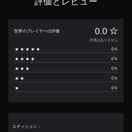
評価とレビュー
て
声
る
）
、
ゲ
と
よ
ス
視
ー
効
う
テ
覚
ム
果
に
ィ
的
の
音
し
ッ
な
プ
を
評
ま
0.0
ク
世界のプレイヤーの評価
不
レ
キ
す
の
快
イ
ャ
価
。
評価はありません
感
さ
中
プ
度
を
や
0％
シ
は
を
音
軽
ム
ョ
い
声
0％
減
ー
ン
あ
く
で
読
ビ
で
つ
0％
き
ー
み
表
り
か
ま
パ
示
上
0％
の
す
ー
し
げ
ま
オ
。
ト
ま
0％
（
プ
の
す
せ
基
シ
再
。
音
本
ョ
生
ん
声
ン
）
中
判
か
ヒ
に
ゲ
ら
読
ン
、
ー
選
し
ト
ゲ
ム
べ
エディション：
や
ー
の
の
ま