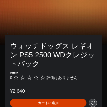
レ
表
き
ト
の
を
イ
示
ま
を
再
音
ア
さ
す
ス
生
声
ウ
れ
。
キ
中
読
ト
ま
ッ
に
み
を
す
プ
、
3
上
使
。
で
視
げ
D
っ
き
覚
で
た
オ
ま
判
的
き
り
ー
す
に
読
ま
、
ウォッチドッグス レギオ
デ
。
不
し
す
ボ
ィ
快
。
や
タ
ン PS5 2500 WDクレジッ
オ
に
操
ン
す
感
3
配
作
トパック
い
ボ
じ
D
置
方
字
イ
る
オ
を
法
幕
ス
カ
Ubisoft
ー
編
の
メ
チ
字
0
評価はありません
デ
集
評
確
ラ
幕
ャ
ィ
し
価
認
の
を
オ
て
ッ
は
動
¥2,640
読
で
、
ゲ
あ
ト
き
み
音
操
ー
り
の
や
や
声
作
ム
ま
文
映
カートに追加
す
を
方
の
せ
字
像