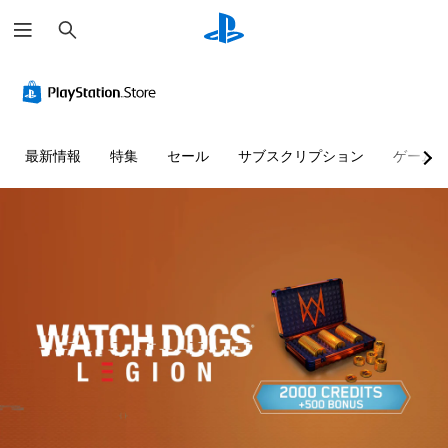
検
索
快
音
字
ボ
パ
テ
適
量
幕
タ
ズ
キ
な
コ
（
ン
ル
ス
ビ
ン
詳
割
の
ト
ジ
ト
細
り
ス
チ
最新情報
特集
セール
サブスクリプション
ゲーム
ュ
ロ
）
当
キ
ャ
ア
ー
て
ッ
ッ
ゲ
ル
ル
の
プ
ト
ー
（
変
の
ム
個
パ
詳
内
更
読
々
ズ
の
細
（
み
の
ル
す
）
音
基
や
上
べ
量
パ
本
げ
ゲ
て
を
ズ
）
ー
テ
の
下
ル
ム
キ
プ
会
げ
を
中
ス
リ
話
た
伴
ま
ト
セ
で
り
う
た
チ
ッ
字
消
イ
は
ャ
ト
幕
音
ベ
映
ッ
の
が
で
ン
像
ト