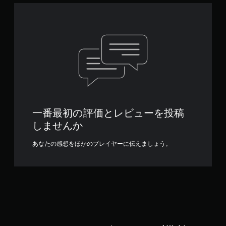
き
が
に
ま
あ
よ
す
り
っ
。
ま
て
す
、
。
音
ボ
が
タ
聞
ン
こ
を
え
連
て
打
く
一番最初の評価とレビューを投稿
せ
る
しませんか
方
ず
向
に
あなたの感想をほかのプレイヤーに伝えましょう。
が
プ
わ
レ
か
イ
り
可
ま
能
す
。
ボ
タ
ン