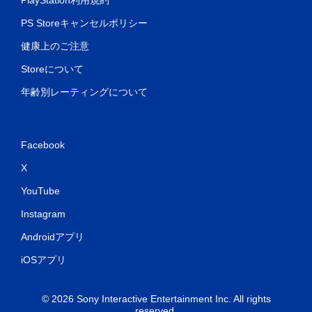
PlayStation利用規約
ゲ
PS Storeキャンセルポリシー
ー
ム
健康上のご注意
を
プ
Storeについて
レ
イ
年齢別レーティングについて
で
き
ま
す
Facebook
。
X
コ
YouTube
ン
ト
Instagram
ロ
Androidアプリ
ー
ラ
iOSアプリ
ー
の
振
© 2026 Sony Interactive Entertainment Inc. All rights
動
reserved.