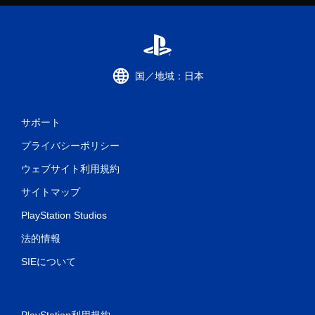
タ
ッ
チ
操
作
国／地域：日本
な
し
で
サポート
プ
レ
プライバシーポリシー
イ
ウェブサイト利用規約
可
能
サイトマップ
タ
ッ
PlayStation Studios
チ
法的情報
操
作
SIEについて
を
使
わ
ず
に