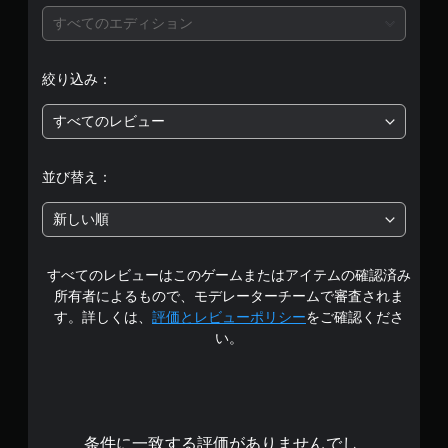
ム
す
代
開
す
を
すべてのエディション
始
い
替
。
一
時
キ
音
時
や
ャ
声
停
絞り込み：
設
ス
プ
に
止
定
テ
シ
よ
で
変
ィ
すべてのレビュー
る
ョ
き
更
ッ
ヒ
ン
ま
時
ク
ン
す
に
キ
並び替え：
ト
操
。
画
ャ
を
作
（
面
プ
、
新しい順
の
オ
を
シ
画
フ
反
読
ョ
面
ラ
み
転
ン
表
イ
すべてのレビューはこのゲームまたはアイテムの確認済み
上
を
（
示
ン
所有者によるもので、モデレーターチームで審査されま
げ
読
詳
や
プ
ま
み
す。詳しくは、
評価とレビューポリシー
をご確認くださ
細
コ
レ
す
や
い。
）
ン
イ
。
す
ト
の
ゲ
ゲ
く
ロ
み
ー
ー
表
ー
）
ム
ム
示
ラ
で
プ
し
ー
使
レ
ま
条件に一致する評価がありませんでし