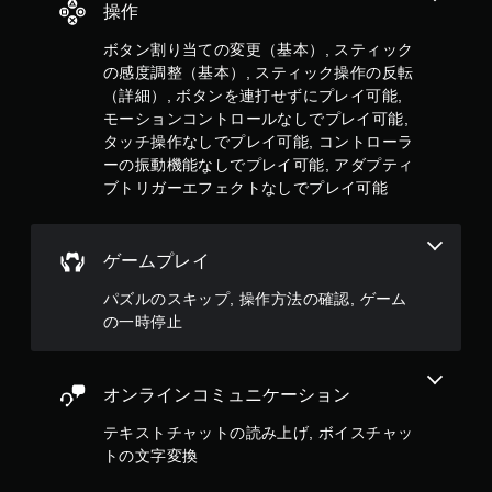
な
操作
く
、
ボタン割り当ての変更（基本）, スティック
ゲ
の感度調整（基本）, スティック操作の反転
ー
（詳細）, ボタンを連打せずにプレイ可能,
ム
モーションコントロールなしでプレイ可能,
の
タッチ操作なしでプレイ可能, コントローラ
プ
レ
ーの振動機能なしでプレイ可能, アダプティ
イ
ブトリガーエフェクトなしでプレイ可能
や
メ
ニ
ゲームプレイ
ュ
ー
パズルのスキップ, 操作方法の確認, ゲーム
操
作
の一時停止
が
で
き
オンラインコミュニケーション
ま
す
テキストチャットの読み上げ, ボイスチャッ
。
トの文字変換
モ