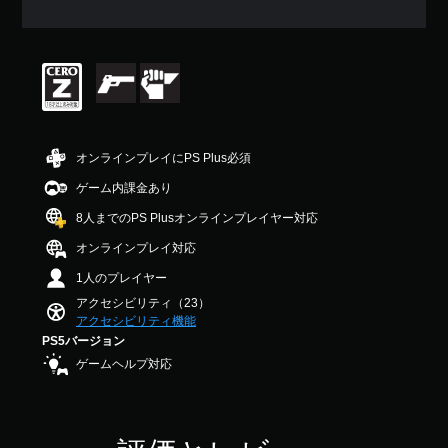
く
出
法
操
ん
変
効
表
力
を
作
換
果
示
し
変
方
を
し
て
更
法
ボ
オ
ま
、
で
を
イ
フ
す
あ
き
い
ス
に
。
な
ま
つ
チ
で
た
す
で
ャ
き
の
。
も
ッ
キ
オンラインプレイにPS Plus必須
ま
周
見
ト
ャ
す
囲
ら
を
ゲーム内課金あり
ス
プ
。
の
れ
テ
テ
ま
シ
8人までのPS Plusオンラインプレイヤー対応
あ
ま
キ
た
ィ
ョ
ら
す
ス
オンラインプレイ対応
、
ッ
ゆ
ン
。
ト
画
る
ク
（
で
1人のプレイヤー
面
場
の
表
詳
ゲ
アクセシビリティ（23）
中
所
示
感
細
アクセシビリティ機能
ー
央
か
で
度
）
PS5バージョン
に
ム
ら
き
調
点
す
の
音
ゲームヘルプ対応
ま
整
を
べ
が
一
す
（
表
て
聞
時
。
示
基
の
こ
停
し
音
本
え
止