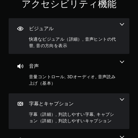
を
アクセシビリティ機能
連
打
し
た
ビジュアル
り
、
快適なビジュアル（詳細）, 音声ヒントの代
制
限
替, 音の方向を表示
時
間
内
音声
に
ボ
音量コントロール, 3Dオーディオ, 音声読み
タ
上げ（基本）
ン
を
押
し
字幕とキャプション
た
り
字幕（詳細）, 判読しやすい字幕, キャプシ
す
ョン（詳細）, 判読しやすいキャプション
る
こ
と