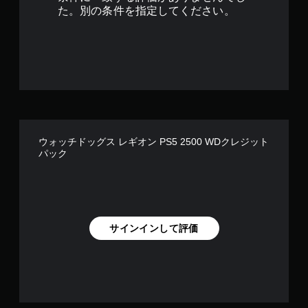
の
用
イ
す
た。別の条件を指定してください。
振
す
に
。
動
る
関
で
ス
す
も
テ
る
通
ィ
テ
知
ッ
キ
で
ク
ス
き
操
ト
ま
作
や
す
を
視
。
ウォッチドッグス レギオン PS5 2500 WDクレジット
、
覚
パック
垂
情
直
報
音
ま
は
の
た
読
方
は
み
向
水
上
を
サインインして評価
平
げ
表
方
ら
示
向
れ
に
な
視
反
い
覚
転
場
情
で
合
報