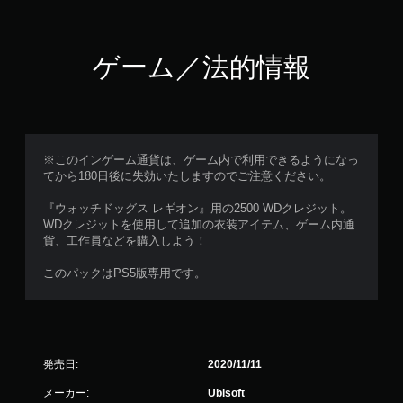
ー
シ
ョ
ゲーム／法的情報
ン
コ
ン
ト
ロ
※このインゲーム通貨は、ゲーム内で利用できるようになっ
ー
てから180日後に失効いたしますのでご注意ください。
ル
な
『ウォッチドッグス レギオン』用の2500 WDクレジット。
し
WDクレジットを使用して追加の衣装アイテム、ゲーム内通
で
貨、工作員などを購入しよう！
プ
レ
このパックはPS5版専用です。
イ
可
能
モ
ー
発売日:
2020/11/11
シ
メーカー:
Ubisoft
ョ