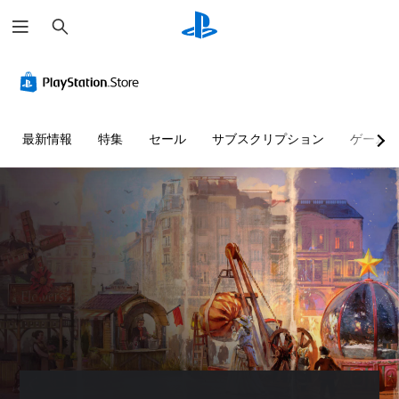
検
索
最新情報
特集
セール
サブスクリプション
ゲーム