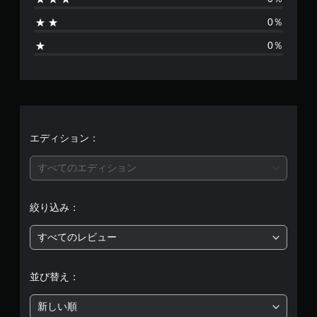
1
0％
、
0％
平
均
評
価
エディション：
は
すべてのエディション
5
絞り込み：
段
すべてのレビュー
階
中
並び替え：
の
新しい順