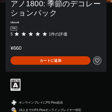
アノ1800: 季節のデコレー
ションパック
Ubisoft
PS5
5
1件の評価
評
価
数
¥660
は
1
、
カートに追加
平
均
評
価
は
5
段
階
中
の
オンラインプレイにPS Plus必須
5
16人までのPS Plusオンラインプレイヤー対応
で