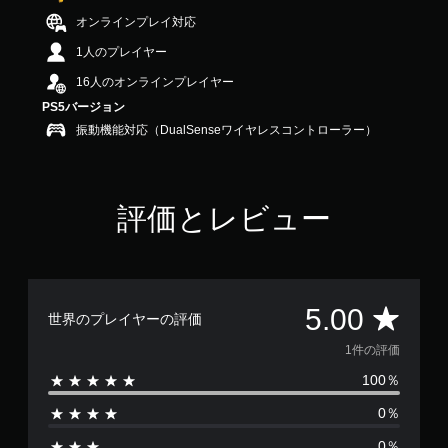
す
オンラインプレイ対応
1人のプレイヤー
16人のオンラインプレイヤー
PS5バージョン
振動機能対応（DualSenseワイヤレスコントローラー）
評価とレビュー
評
5.00
世界のプレイヤーの評価
価
1件の評価
100％
数
0％
は
0％