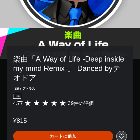
楽曲「A Way of Life -Deep inside 
my mind Remix-」 Danced byテ
オドア
（株）アトラス
PS4
4.77
39件の評価
評
価
数
¥815
は
3
9
カートに追加
、