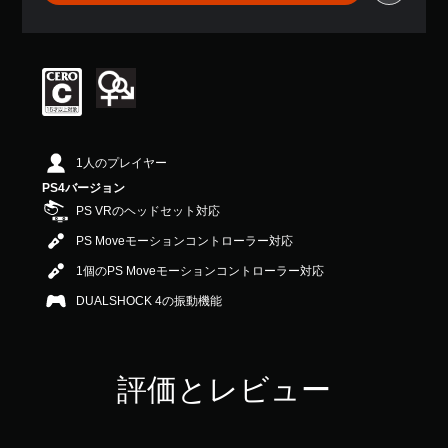
平
均
評
価
は
5
段
階
中
1人のプレイヤー
の
PS4バージョン
4
.
PS VRのヘッドセット対応
7
PS Moveモーションコントローラー対応
7
で
1個のPS Moveモーションコントローラー対応
す
DUALSHOCK 4の振動機能
評価とレビュー