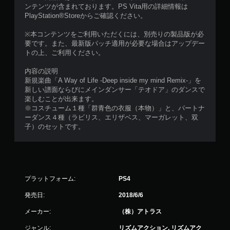
ンテンツが含まれております。PS Vita用の詳細情報は
PlayStation®Storeからご確認ください。
※本コンテンツをご利用いただくには、別売りの製品版が必
要です。また、最新版パッチ適用が必要な場合はアップデー
トの上、ご利用ください。
内容の説明
新規楽曲「A Way of Life -Deep inside my mind Remix-」を
新しい譜面ならびにメインダンサー「テオドア」のダンスで
楽しむことが出来ます。
※コスチューム１種「群青色の衣服（本物）」と、パートナ
ーダンス４種（ラビリス、エリザベス、マーガレット、双
子）のセットです。
プラットフォーム:
PS4
発売日:
2018/6/6
メーカー:
（株）アトラス
ジャンル:
リズムアクション, リズムアク