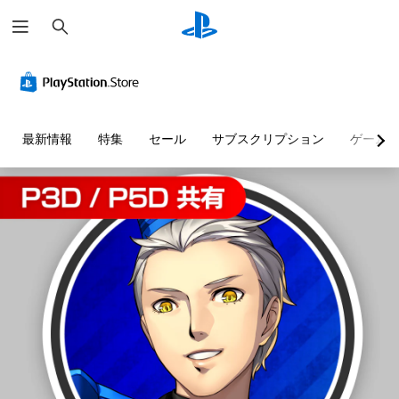
検
索
最新情報
特集
セール
サブスクリプション
ゲーム