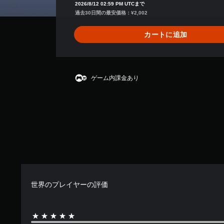
2
2026/8/12 02:59 PM UTCまで
、
過去30日間の最安価格：¥2,002
平
均
カートに追加
評
価
は
5
段
ゲーム内課金あり
階
中
の
5
で
す
世界のプレイヤーの評価