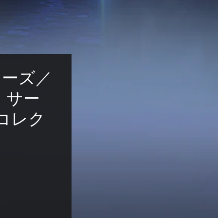
ォーズ／
・サー
コレク