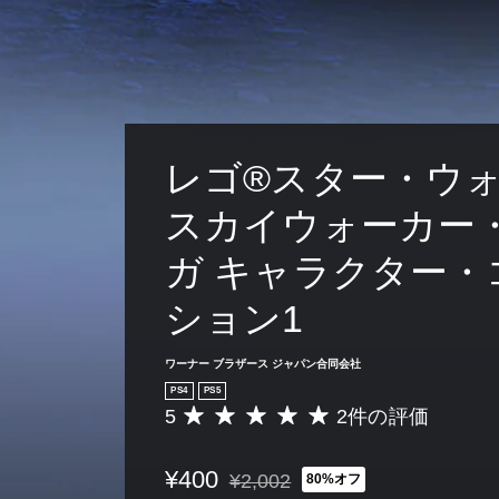
レゴ®スター・ウ
スカイウォーカー
ガ キャラクター・
ション1
ワーナー ブラザース ジャパン合同会社
PS4
PS5
5
2件の評価
評
価
数
¥400
¥2,002
80%オフ
は
通常価格¥2,002より値引き