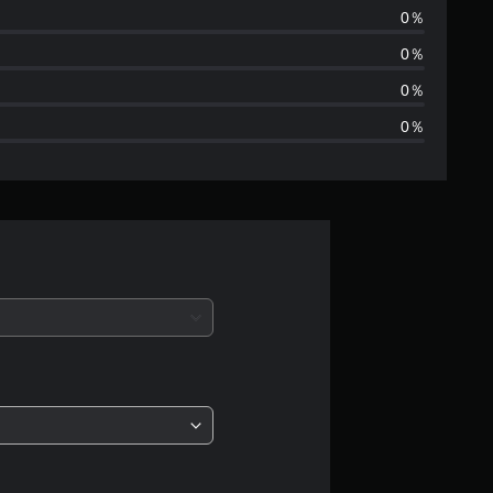
数
0％
は
0％
2
0％
0％
、
平
均
評
価
は
5
段