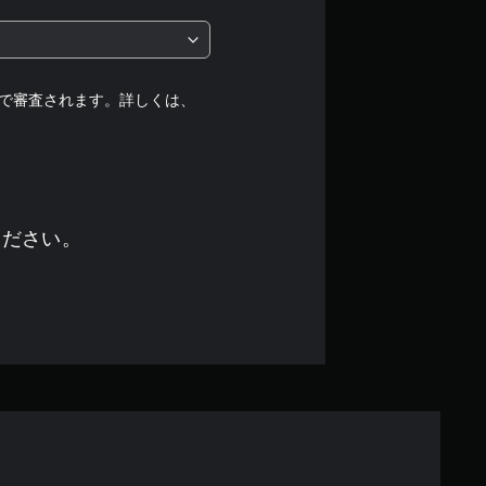
階
中
の
で審査されます。詳しくは、
5
で
す
ください。