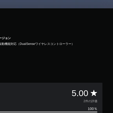
バージョン
振動機能対応（DualSenseワイヤレスコントローラー）
評
5.00
価
2件の評価
100％