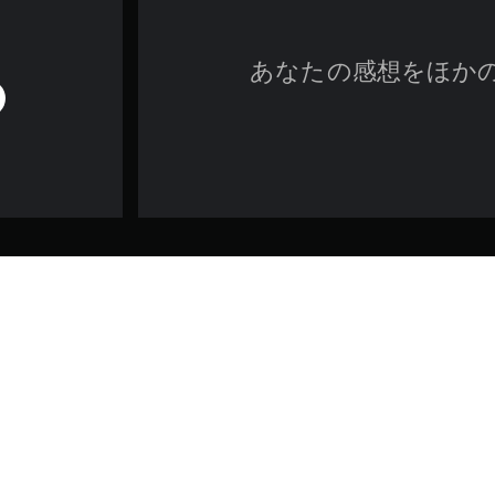
あなたの感想をほか
ゲーム／法的情報
カイウォーカー・サーガ キャラクター・コレクション1』は、7つのキ
スター・ウォーズ」を象徴するキャラクターが集結します。キャラクタ