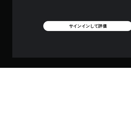
サインインして評価
『レゴ®スター・ウォーズ／ス
録。遥か彼方の銀河系から「