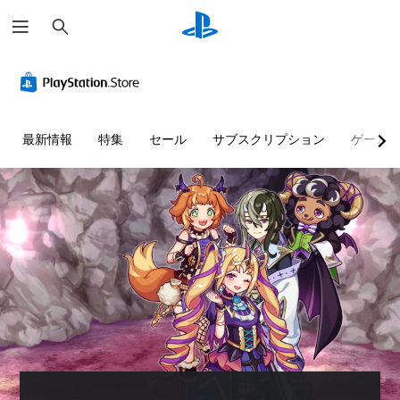
検
索
最新情報
特集
セール
サブスクリプション
ゲーム