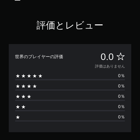
評価とレビュー
評
0.0
世界のプレイヤーの評価
価
評価はありません
0％
は
0％
あ
0％
り
0％
ま
0％
せ
ん