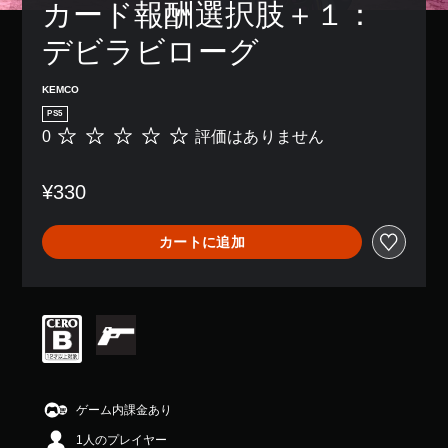
カード報酬選択肢＋１：
デビラビローグ
KEMCO
PS5
0
評価はありません
評
価
は
¥330
あ
り
ま
カートに追加
せ
ん
ゲーム内課金あり
1人のプレイヤー