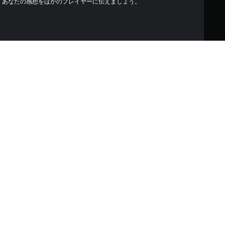
あなたの感想をほかのプレイヤーに伝えましょう。
箱報酬のみ入れ替えることがで
ている主なPS5(「コンテンツ共