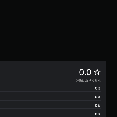
評
0.0
価
評価はありません
0％
は
0％
あ
0％
り
0％