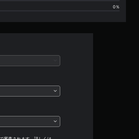
0％
ま
せ
ん
で審査されます。詳しくは、