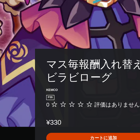
マス毎報酬入れ替
ビラビローグ
KEMCO
PS5
0
評価はありません
評
価
は
¥330
あ
り
ま
カートに追加