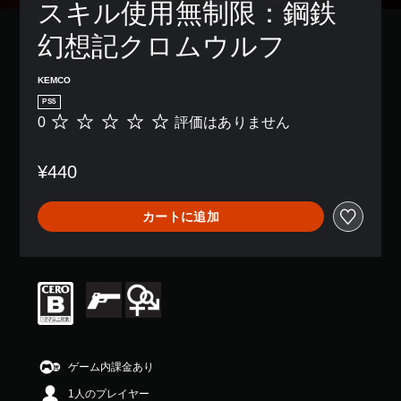
スキル使用無制限：鋼鉄
幻想記クロムウルフ
KEMCO
PS5
0
評価はありません
評
価
は
¥440
あ
り
ま
カートに追加
せ
ん
ゲーム内課金あり
1人のプレイヤー