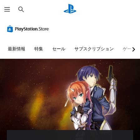
検
索
最新情報
特集
セール
サブスクリプション
ゲーム