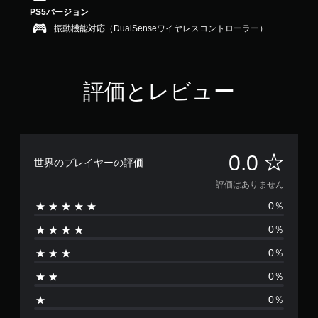
PS5バージョン
振動機能対応（DualSenseワイヤレスコントローラー）
評価とレビュー
評
0.0
世界のプレイヤーの評価
価
評価はありません
0％
は
0％
あ
0％
り
0％
ま
0％