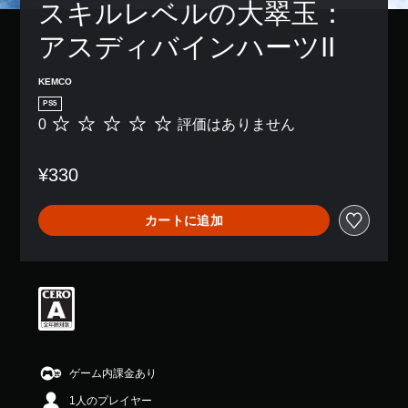
スキルレベルの大翠玉：
アスディバインハーツII
KEMCO
PS5
0
評価はありません
評
価
は
¥330
あ
り
ま
カートに追加
せ
ん
ゲーム内課金あり
1人のプレイヤー