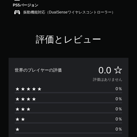
PS5バージョン
振動機能対応（DualSenseワイヤレスコントローラー）
評価とレビュー
評
0.0
世界のプレイヤーの評価
価
評価はありません
0％
は
0％
あ
0％
り
0％
ま
0％