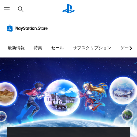
検
索
最新情報
特集
セール
サブスクリプション
ゲーム