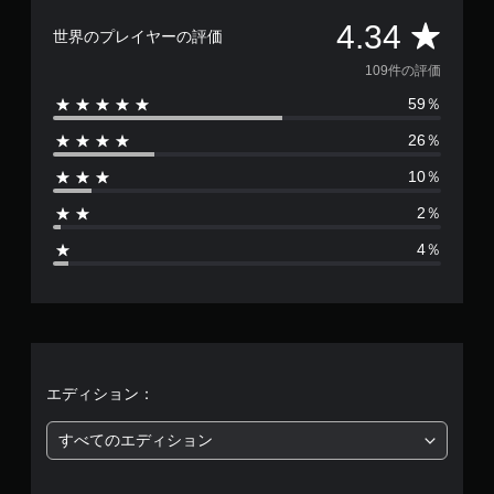
評
4.34
世界のプレイヤーの評価
価
109件の評価
59％
数
26％
は
10％
1
2％
0
4％
9
、
平
均
エディション：
評
すべてのエディション
価