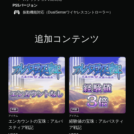
3
PS5バージョン
4
振動機能対応（DualSenseワイヤレスコントローラー）
で
す
追加コンテンツ
PS5
PS5
アイテム
アイテム
エンカウントの宝珠：アルバ
経験値の宝珠：アルバスティ
スティア戦記
ア戦記