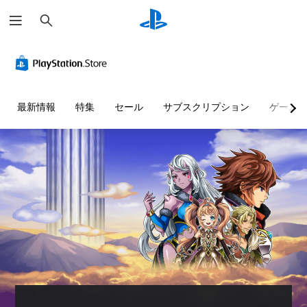
検
索
最新情報
特集
セール
サブスクリプション
ゲーム