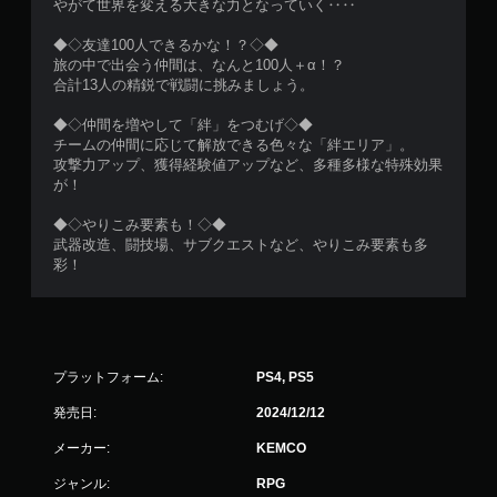
やがて世界を変える大きな力となっていく‥‥
◆◇友達100人できるかな！？◇◆
旅の中で出会う仲間は、なんと100人＋α！？
合計13人の精鋭で戦闘に挑みましょう。
◆◇仲間を増やして「絆」をつむげ◇◆
チームの仲間に応じて解放できる色々な「絆エリア」。
攻撃力アップ、獲得経験値アップなど、多種多様な特殊効果
が！
◆◇やりこみ要素も！◇◆
武器改造、闘技場、サブクエストなど、やりこみ要素も多
彩！
プラットフォーム:
PS4, PS5
発売日:
2024/12/12
メーカー:
KEMCO
ジャンル:
RPG