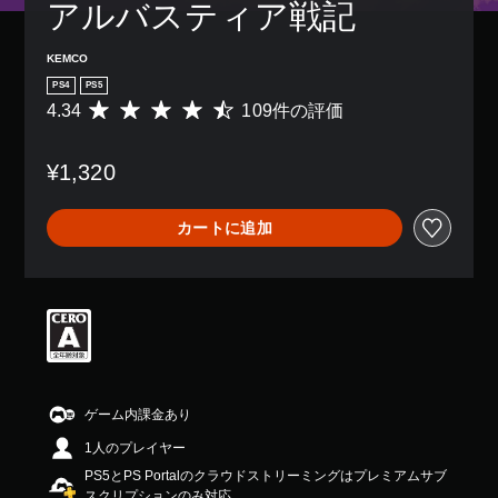
アルバスティア戦記
KEMCO
PS4
PS5
4.34
109件の評価
評
価
数
¥1,320
は
1
0
カートに追加
9
、
平
均
評
価
は
5
段
階
ゲーム内課金あり
中
1人のプレイヤー
の
4
PS5とPS Portalのクラウドストリーミングはプレミアムサブ
.
スクリプションのみ対応