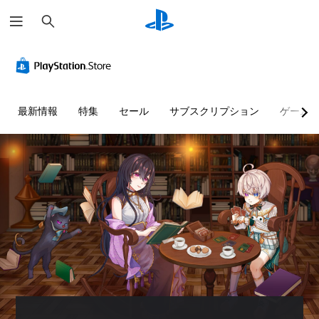
検
索
最新情報
特集
セール
サブスクリプション
ゲーム