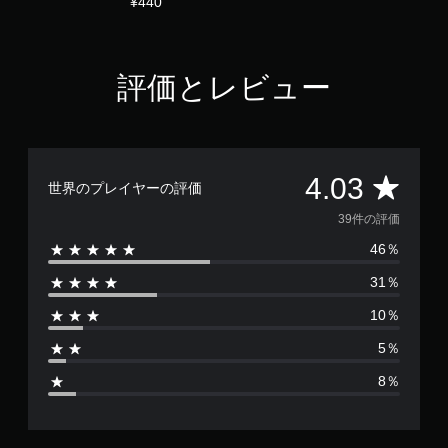
¥440
評価とレビュー
評
4.03
世界のプレイヤーの評価
価
39件の評価
46％
数
31％
は
10％
3
5％
9
8％
、
平