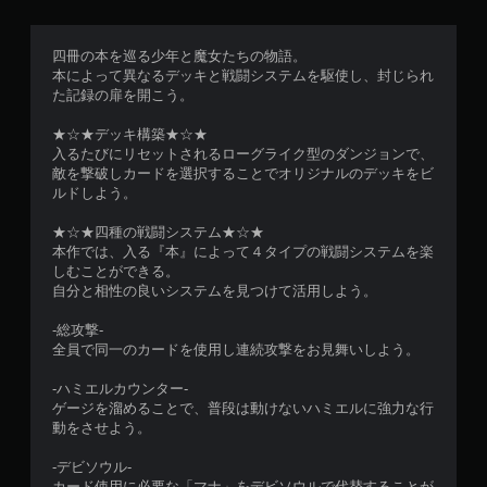
四冊の本を巡る少年と魔女たちの物語。
本によって異なるデッキと戦闘システムを駆使し、封じられ
た記録の扉を開こう。
★☆★デッキ構築★☆★
入るたびにリセットされるローグライク型のダンジョンで、
敵を撃破しカードを選択することでオリジナルのデッキをビ
ルドしよう。
★☆★四種の戦闘システム★☆★
本作では、入る『本』によって４タイプの戦闘システムを楽
しむことができる。
自分と相性の良いシステムを見つけて活用しよう。
-総攻撃-
全員で同一のカードを使用し連続攻撃をお見舞いしよう。
-ハミエルカウンター-
ゲージを溜めることで、普段は動けないハミエルに強力な行
動をさせよう。
-デビソウル-
カード使用に必要な「マナ」をデビソウルで代替することが