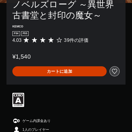
ノベルズローグ ～異世界
古書堂と封印の魔女～
KEMCO
PS4
PS5
4.03
39件の評価
評
価
数
¥1,540
は
3
9
カートに追加
、
平
均
評
価
は
5
段
階
中
ゲーム内課金あり
の
1人のプレイヤー
4