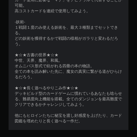
可能。
高コストカードを連続で使用してみよう。
-妖術-
１戦闘１度のみ使える妖術を、最大３種類までセットでき
る。
どの妖術を獲得するかで戦闘の様相がガラリと変わるだろ
う。
★☆★古書の世界★☆★
中世、天界、魔界、和風。
オムニバス形式で紡がれる四冊の本の物語。
全ての本を読み解いた先に、魔女の真実に繋がる道がひらけ
るだろう。
★☆★長く遊べるやりこみ作★☆★
デッキビルド型のカードゲームに慣れているあなたも唸らせ
る、難易度向上機能を搭載。全てのダンジョンを最高難度で
クリアできるかチャレンジしてみよう。
他にもヒロインたちに秘宝を渡し好感度を上げたり、カード
図鑑を埋めたりと長く遊べる一作だ。