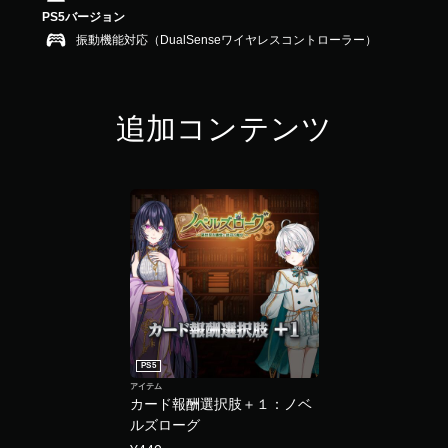
.
PS5バージョン
0
振動機能対応（DualSenseワイヤレスコントローラー）
3
で
す
追加コンテンツ
PS5
アイテム
カード報酬選択肢＋１：ノベ
ルズローグ