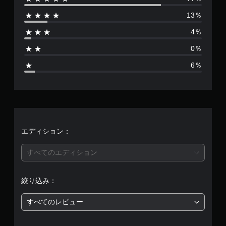
数
13％
は
4％
4
0％
8
6％
、
平
均
評
エディション：
価
すべてのエディション
は
絞り込み：
5
すべてのレビュー
段