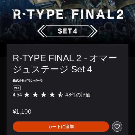
R-TYPE FINAL 2 - オマー
ジュステージ Set 4
株式会社グランゼーラ
PS4
4.54
48件の評価
評
価
数
¥1,100
は
4
8
カートに追加
、
平