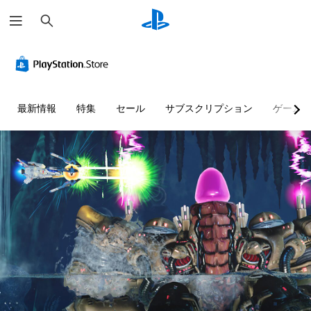
検
索
最新情報
特集
セール
サブスクリプション
ゲーム