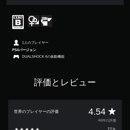
均
評
価
は
5
段
階
中
1人のプレイヤー
の
PS4バージョン
4
.
DUALSHOCK 4の振動機能
5
4
で
す
評価とレビュー
評
4.54
世界のプレイヤーの評価
価
48件の評価
77％