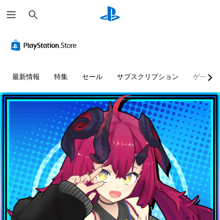
検
索
最新情報
特集
セール
サブスクリプション
ゲーム