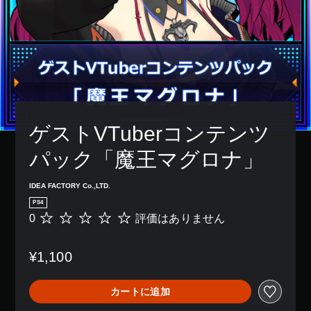
ゲストVTuberコンテンツ
パック「魔王マグロナ」
IDEA FACTORY Co.,LTD.
PS4
0
評価はありません
評
価
は
¥1,100
あ
り
ま
カートに追加
せ
ん