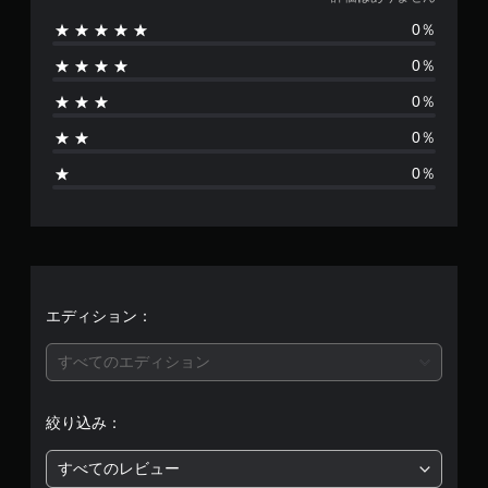
価
0％
は
0％
あ
0％
り
0％
ま
0％
せ
ん
エディション：
すべてのエディション
絞り込み：
すべてのレビュー