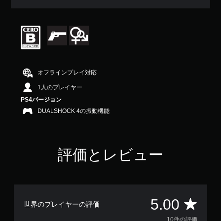
均
評
価
は
5
段
階
中
オフラインプレイ対応
の
5
1人のプレイヤー
で
PS4バージョン
す
DUALSHOCK 4の振動機能
評価とレビュー
評
5.00
世界のプレイヤーの評価
10件の評価