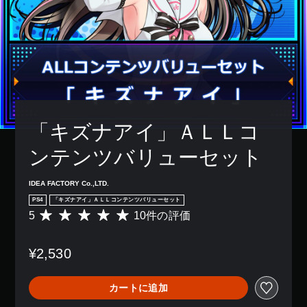
「キズナアイ」ＡＬＬコ
ンテンツバリューセット
IDEA FACTORY Co.,LTD.
PS4
「キズナアイ」ＡＬＬコンテンツバリューセット
5
10件の評価
評
価
数
¥2,530
は
1
0
カートに追加
、
平