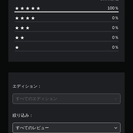
価
100％
数
0％
は
0％
1
0％
0
0％
、
平
均
評
エディション：
価
すべてのエディション
は
絞り込み：
5
すべてのレビュー
段