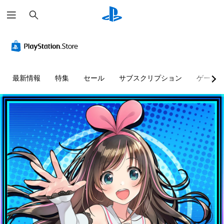
検
索
最新情報
特集
セール
サブスクリプション
ゲーム